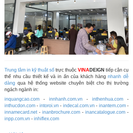
Trung tâm in kỹ thuật số
trực thuộc
VINA
DEIGN
tiếp cận cụ
thể nhu cầu thiết kế và in ấn của khách hàng
nhanh dễ
dàng
qua hệ thống website chuyên biệt cho thị trường
ngách ngành in:
inquangcao.com
-
innhanh.com.vn
-
inthenhua.com
-
inthucdon.com
-
intoroi.vn
-
indecal.com.vn
-
inantem.com
-
innamecard.net
-
inanbrochure.com
-
inancatalogue.com
-
inpp.com.vn
-
inhiflex.com