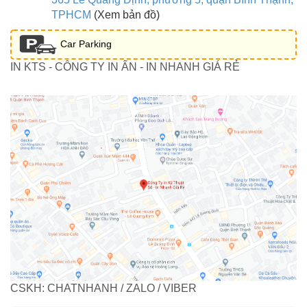
TPHCM
(Xem bản đồ)
Car Parking
IN KTS - CÔNG TY IN ẤN - IN NHANH GIÁ RẺ
CSKH: CHATNHANH / ZALO / VIBER