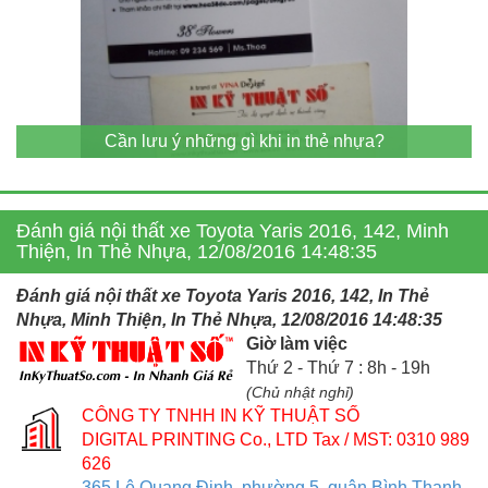
Cần lưu ý những gì khi in thẻ nhựa?
Đánh giá nội thất xe Toyota Yaris 2016, 142, Minh
Thiện, In Thẻ Nhựa, 12/08/2016 14:48:35
Đánh giá nội thất xe Toyota Yaris 2016, 142, In Thẻ
Nhựa, Minh Thiện, In Thẻ Nhựa, 12/08/2016 14:48:35
Giờ làm việc
Thứ 2 - Thứ 7 : 8h - 19h
(Chủ nhật nghỉ)
CÔNG TY TNHH IN KỸ THUẬT SỐ
DIGITAL PRINTING Co., LTD
Tax / MST: 0310 989
626
365 Lê Quang Định, phường 5, quận Bình Thạnh,