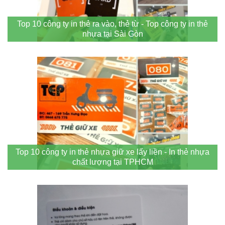
Top 10 công ty in thẻ ra vào, thẻ từ - Top công ty in thẻ
nhựa tại Sài Gòn
Top 10 công ty in thẻ nhựa giữ xe lấy liền - In thẻ nhựa
chất lượng tại TPHCM