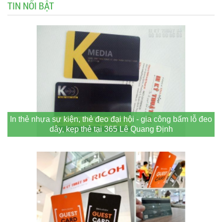
TIN NỔI BẬT
In thẻ nhựa sự kiện, thẻ đeo đại hội - gia công bấm lỗ đeo
dây, kẹp thẻ tại 365 Lê Quang Định