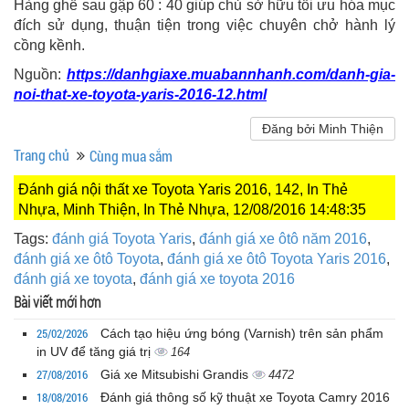
Hàng ghế sau gập 60 : 40 giúp chủ sở hữu tối ưu hóa mục
đích sử dụng, thuận tiện trong việc chuyên chở hành lý
cồng kềnh.
Nguồn:
https://danhgiaxe.muabannhanh.com/danh-gia-
noi-that-xe-toyota-yaris-2016-12.html
Đăng bởi Minh Thiện
Trang chủ
Cùng mua sắm
Đánh giá nội thất xe Toyota Yaris 2016, 142, In Thẻ
Nhựa, Minh Thiện, In Thẻ Nhựa, 12/08/2016 14:48:35
Tags:
đánh giá Toyota Yaris
,
đánh giá xe ôtô năm 2016
,
đánh giá xe ôtô Toyota
,
đánh giá xe ôtô Toyota Yaris 2016
,
đánh giá xe toyota
,
đánh giá xe toyota 2016
Bài viết mới hơn
25/02/2026
Cách tạo hiệu ứng bóng (Varnish) trên sản phẩm
in UV để tăng giá trị
164
27/08/2016
Giá xe Mitsubishi Grandis
4472
18/08/2016
Đánh giá thông số kỹ thuật xe Toyota Camry 2016