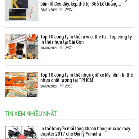
bấm lỗ đeo dây, kẹp thẻ tại 365 Lê Quang...
2874
26/01/2021
Top 10 công ty in thẻ ra vào, thẻ từ - Top công ty
in thẻ nhựa tại Sài Gòn
2870
18/08/2021
Top 10 công ty in thẻ nhựa giữ xe lấy liền - In thẻ
nhựa chất lượng tại TPHCM
2055
20/09/2021
TIN XEM NHIỀU NHẤT
In thẻ khuyến mãi tặng khách hàng mua xe máy
Jupiter 2017 cho Đại lý Yamaha