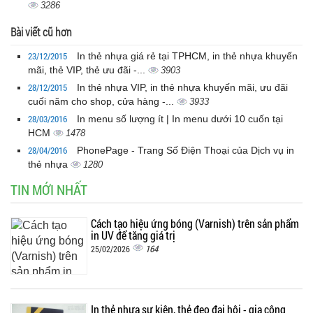
3286
Bài viết cũ hơn
23/12/2015
In thẻ nhựa giá rẻ tại TPHCM, in thẻ nhựa khuyến
mãi, thẻ VIP, thẻ ưu đãi -...
3903
28/12/2015
In thẻ nhựa VIP, in thẻ nhựa khuyến mãi, ưu đãi
cuối năm cho shop, cửa hàng -...
3933
28/03/2016
In menu số lượng ít | In menu dưới 10 cuốn tại
HCM
1478
28/04/2016
PhonePage - Trang Số Điện Thoại của Dịch vụ in
thẻ nhựa
1280
TIN MỚI NHẤT
Cách tạo hiệu ứng bóng (Varnish) trên sản phẩm
in UV để tăng giá trị
164
25/02/2026
In thẻ nhựa sự kiện, thẻ đeo đại hội - gia công