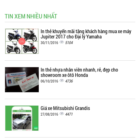
TIN XEM NHIỀU NHẤT
In thẻ khuyến mãi tặng khách hàng mua xe máy
Jupiter 2017 cho Đại lý Yamaha
5104
30/11/2016
In thẻ nhựa nhân viên nhanh, rẻ, đẹp cho
showroom xe ôtô Honda
4736
06/10/2016
Giá xe Mitsubishi Grandis
4471
27/08/2016