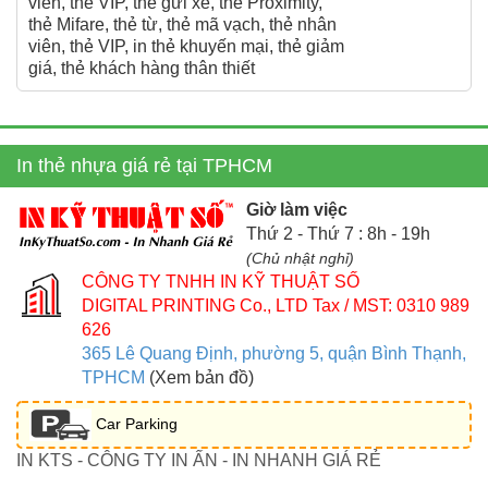
viên, thẻ VIP, thẻ gửi xe, thẻ Proximity,
thẻ Mifare, thẻ từ, thẻ mã vạch, thẻ nhân
viên, thẻ VIP, in thẻ khuyến mại, thẻ giảm
giá, thẻ khách hàng thân thiết
In thẻ nhựa giá rẻ tại TPHCM
Giờ làm việc
Thứ 2 - Thứ 7 : 8h - 19h
(Chủ nhật nghỉ)
CÔNG TY TNHH IN KỸ THUẬT SỐ
DIGITAL PRINTING Co., LTD
Tax / MST: 0310 989
626
365 Lê Quang Định, phường 5, quận Bình Thạnh,
TPHCM
(Xem bản đồ)
Car Parking
IN KTS - CÔNG TY IN ẤN - IN NHANH GIÁ RẺ