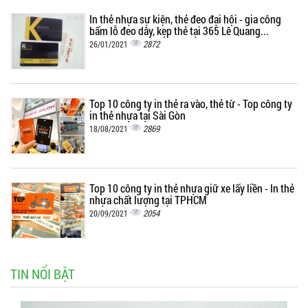
In thẻ nhựa sự kiện, thẻ đeo đại hội - gia công
bấm lỗ đeo dây, kẹp thẻ tại 365 Lê Quang...
2872
26/01/2021
Top 10 công ty in thẻ ra vào, thẻ từ - Top công ty
in thẻ nhựa tại Sài Gòn
2869
18/08/2021
Top 10 công ty in thẻ nhựa giữ xe lấy liền - In thẻ
nhựa chất lượng tại TPHCM
2054
20/09/2021
TIN NỔI BẬT