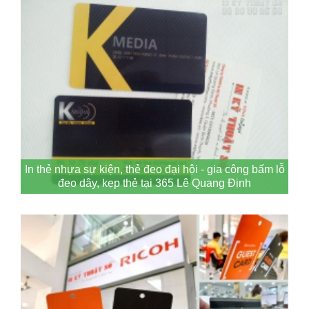
In thẻ nhựa sự kiện, thẻ đeo đại hội - gia công bấm lỗ
đeo dây, kẹp thẻ tại 365 Lê Quang Định