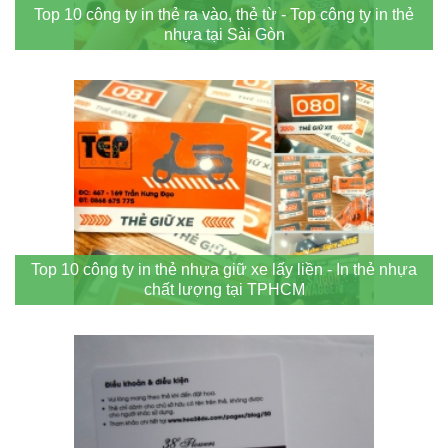
Top 10 công ty in thẻ ra vào, thẻ từ - Top công ty in thẻ
nhựa tại Sài Gòn
Top 10 công ty in thẻ nhựa giữ xe lấy liền - In thẻ nhựa
chất lượng tại TPHCM