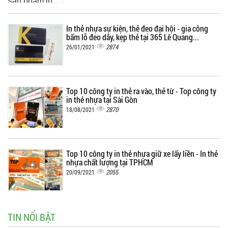
In thẻ nhựa sự kiện, thẻ đeo đại hội - gia công
bấm lỗ đeo dây, kẹp thẻ tại 365 Lê Quang...
2874
26/01/2021
Top 10 công ty in thẻ ra vào, thẻ từ - Top công ty
in thẻ nhựa tại Sài Gòn
2870
18/08/2021
Top 10 công ty in thẻ nhựa giữ xe lấy liền - In thẻ
nhựa chất lượng tại TPHCM
2055
20/09/2021
TIN NỔI BẬT