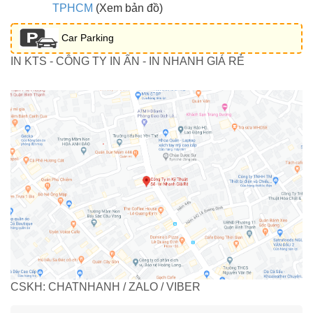
TPHCM
(Xem bản đồ)
Car Parking
IN KTS - CÔNG TY IN ẤN - IN NHANH GIÁ RẺ
CSKH: CHATNHANH / ZALO / VIBER