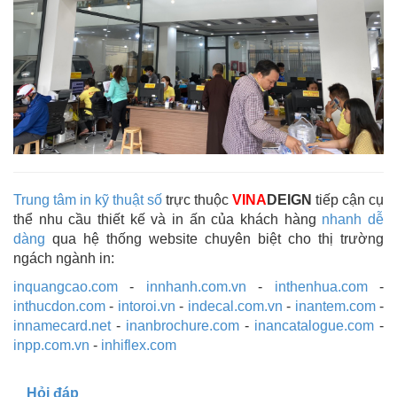
Trung tâm in kỹ thuật số
trực thuộc
VINA
DEIGN
tiếp cận cụ
thể nhu cầu thiết kế và in ấn của khách hàng
nhanh dễ
dàng
qua hệ thống website chuyên biệt cho thị trường
ngách ngành in:
inquangcao.com
-
innhanh.com.vn
-
inthenhua.com
-
inthucdon.com
-
intoroi.vn
-
indecal.com.vn
-
inantem.com
-
innamecard.net
-
inanbrochure.com
-
inancatalogue.com
-
inpp.com.vn
-
inhiflex.com
Hỏi đáp