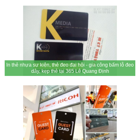
In thẻ nhựa sự kiện, thẻ đeo đại hội - gia công bấm lỗ đeo
dây, kẹp thẻ tại 365 Lê Quang Định