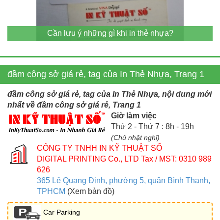
Cần lưu ý những gì khi in thẻ nhựa?
đầm công sở giá rẻ, tag của In Thẻ Nhựa, Trang 1
đầm công sở giá rẻ, tag của In Thẻ Nhựa, nội dung mới
nhất về đầm công sở giá rẻ, Trang 1
Giờ làm việc
Thứ 2 - Thứ 7 : 8h - 19h
(Chủ nhật nghỉ)
CÔNG TY TNHH IN KỸ THUẬT SỐ
DIGITAL PRINTING Co., LTD
Tax / MST: 0310 989
626
365 Lê Quang Định, phường 5, quận Bình Thạnh,
TPHCM
(Xem bản đồ)
Car Parking