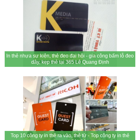
In thẻ nhựa sự kiện, thẻ đeo đại hội - gia công bấm lỗ đeo
dây, kẹp thẻ tại 365 Lê Quang Định
Top 10 công ty in thẻ ra vào, thẻ từ - Top công ty in thẻ