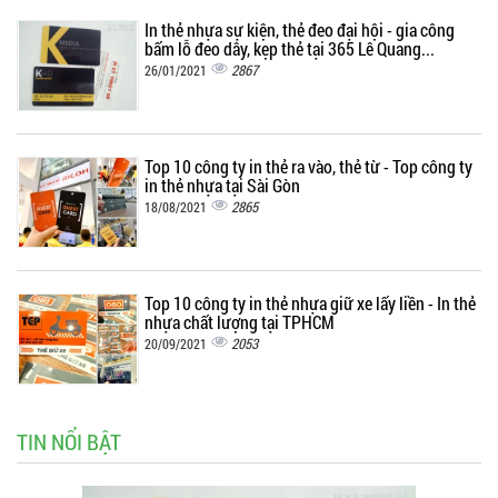
In thẻ nhựa sự kiện, thẻ đeo đại hội - gia công
bấm lỗ đeo dây, kẹp thẻ tại 365 Lê Quang...
2867
26/01/2021
Top 10 công ty in thẻ ra vào, thẻ từ - Top công ty
in thẻ nhựa tại Sài Gòn
2865
18/08/2021
Top 10 công ty in thẻ nhựa giữ xe lấy liền - In thẻ
nhựa chất lượng tại TPHCM
2053
20/09/2021
TIN NỔI BẬT