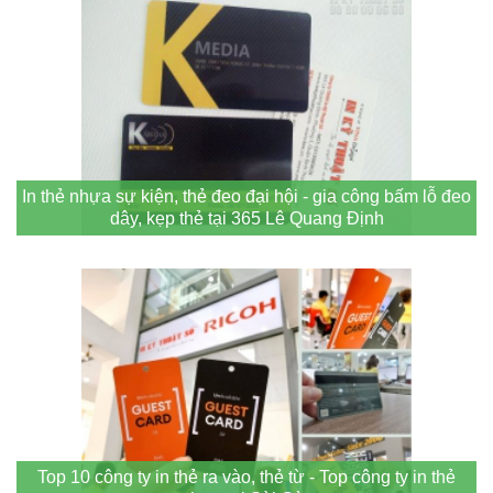
In thẻ nhựa sự kiện, thẻ đeo đại hội - gia công bấm lỗ đeo
dây, kẹp thẻ tại 365 Lê Quang Định
Top 10 công ty in thẻ ra vào, thẻ từ - Top công ty in thẻ