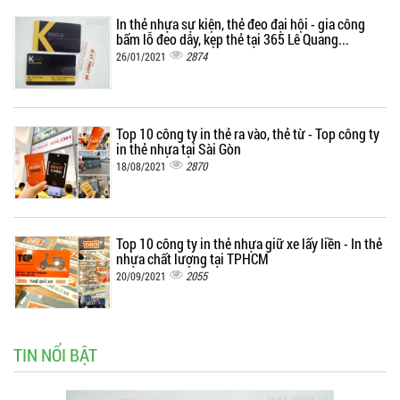
In thẻ nhựa sự kiện, thẻ đeo đại hội - gia công
bấm lỗ đeo dây, kẹp thẻ tại 365 Lê Quang...
2874
26/01/2021
Top 10 công ty in thẻ ra vào, thẻ từ - Top công ty
in thẻ nhựa tại Sài Gòn
2870
18/08/2021
Top 10 công ty in thẻ nhựa giữ xe lấy liền - In thẻ
nhựa chất lượng tại TPHCM
2055
20/09/2021
TIN NỔI BẬT