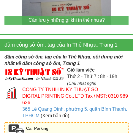
Cần lưu ý những gì khi in thẻ nhựa?
đầm công sở ôm, tag của In Thẻ Nhựa, Trang 1
đầm công sở ôm, tag của In Thẻ Nhựa, nội dung mới
nhất về đầm công sở ôm, Trang 1
Giờ làm việc
Thứ 2 - Thứ 7 : 8h - 19h
(Chủ nhật nghỉ)
CÔNG TY TNHH IN KỸ THUẬT SỐ
DIGITAL PRINTING Co., LTD
Tax / MST: 0310 989
626
365 Lê Quang Định, phường 5, quận Bình Thạnh,
TPHCM
(Xem bản đồ)
Car Parking