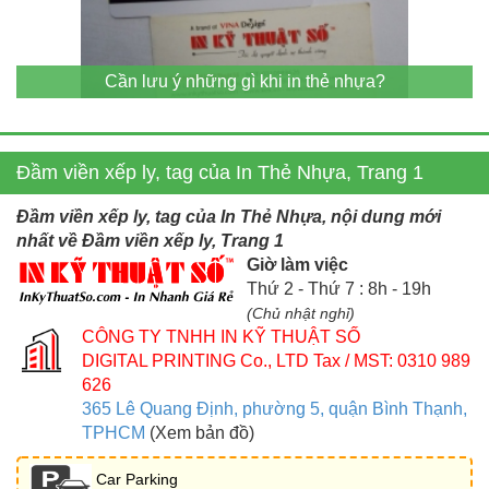
Cần lưu ý những gì khi in thẻ nhựa?
Đầm viền xếp ly, tag của In Thẻ Nhựa, Trang 1
Đầm viền xếp ly, tag của In Thẻ Nhựa, nội dung mới
nhất về Đầm viền xếp ly, Trang 1
Giờ làm việc
Thứ 2 - Thứ 7 : 8h - 19h
(Chủ nhật nghỉ)
CÔNG TY TNHH IN KỸ THUẬT SỐ
DIGITAL PRINTING Co., LTD
Tax / MST: 0310 989
626
365 Lê Quang Định, phường 5, quận Bình Thạnh,
TPHCM
(Xem bản đồ)
Car Parking