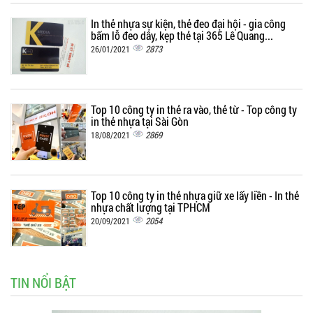
In thẻ nhựa sự kiện, thẻ đeo đại hội - gia công
bấm lỗ đeo dây, kẹp thẻ tại 365 Lê Quang...
2873
26/01/2021
Top 10 công ty in thẻ ra vào, thẻ từ - Top công ty
in thẻ nhựa tại Sài Gòn
2869
18/08/2021
Top 10 công ty in thẻ nhựa giữ xe lấy liền - In thẻ
nhựa chất lượng tại TPHCM
2054
20/09/2021
TIN NỔI BẬT