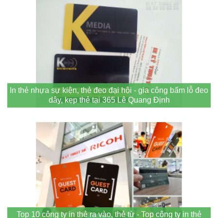
In thẻ nhựa sự kiện, thẻ đeo đại hội - gia công bấm lỗ đeo
dây, kẹp thẻ tại 365 Lê Quang Định
Top 10 công ty in thẻ ra vào, thẻ từ - Top công ty in thẻ