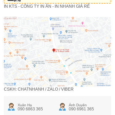
IN KTS - CÔNG TY IN ẤN - IN NHANH GIÁ RẺ
CSKH: CHATNHANH / ZALO / VIBER
Xuân Hạ
Ánh Duyên
090 6863 365
090 6961 365