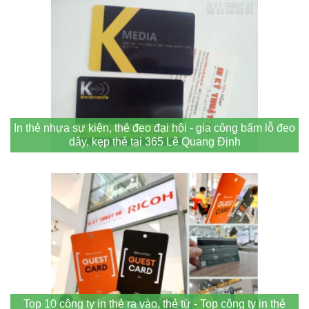
In thẻ nhựa sự kiện, thẻ đeo đại hội - gia công bấm lỗ đeo
dây, kẹp thẻ tại 365 Lê Quang Định
Top 10 công ty in thẻ ra vào, thẻ từ - Top công ty in thẻ