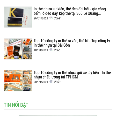
In thẻ nhựa sự kiện, thẻ đeo đại hội - gia công
bấm lỗ đeo dây, kẹp thẻ tại 365 Lê Quang...
2869
26/01/2021
Top 10 công ty in thẻ ra vào, thẻ từ - Top công ty
in thẻ nhựa tại Sài Gòn
2866
18/08/2021
Top 10 công ty in thẻ nhựa giữ xe lấy liền - In thẻ
nhựa chất lượng tại TPHCM
2053
20/09/2021
TIN NỔI BẬT