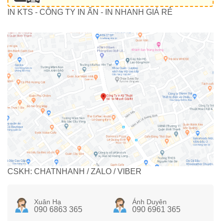
IN KTS - CÔNG TY IN ẤN - IN NHANH GIÁ RẺ
CSKH: CHATNHANH / ZALO / VIBER
Xuân Hạ
Ánh Duyên
090 6863 365
090 6961 365