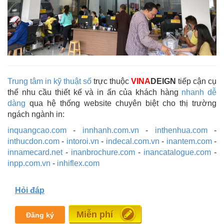
Trung tâm in kỹ thuật số
trực thuộc
VINA
DEIGN
tiếp cận cụ
thể nhu cầu thiết kế và in ấn của khách hàng
nhanh dễ
dàng
qua hệ thống website chuyên biệt cho thị trường
ngách ngành in:
inquangcao.com
-
innhanh.com.vn
-
inthenhua.com
-
inthucdon.com
-
intoroi.vn
-
indecal.com.vn
-
inantem.com
-
innamecard.net
-
inanbrochure.com
-
inancatalogue.com
-
inpp.com.vn
-
inhiflex.com
Hỏi đáp
Miễn phí
Đăng ký