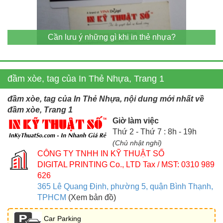
Cần lưu ý những gì khi in thẻ nhựa?
đầm xòe, tag của In Thẻ Nhựa, Trang 1
đầm xòe, tag của In Thẻ Nhựa, nội dung mới nhất về
đầm xòe, Trang 1
Giờ làm việc
Thứ 2 - Thứ 7 : 8h - 19h
(Chủ nhật nghỉ)
CÔNG TY TNHH IN KỸ THUẬT SỐ
DIGITAL PRINTING Co., LTD
Tax / MST: 0310 989
626
365 Lê Quang Định, phường 5, quận Bình Thạnh,
TPHCM
(Xem bản đồ)
Car Parking