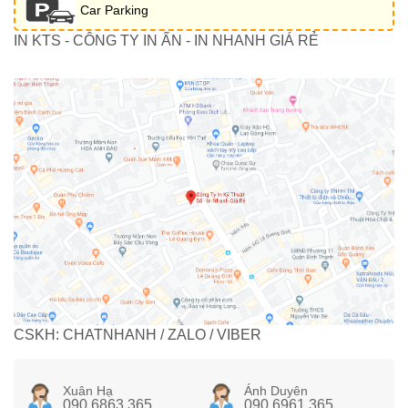
Car Parking
IN KTS - CÔNG TY IN ẤN - IN NHANH GIÁ RẺ
CSKH: CHATNHANH / ZALO / VIBER
Xuân Hạ
Ánh Duyên
090 6863 365
090 6961 365