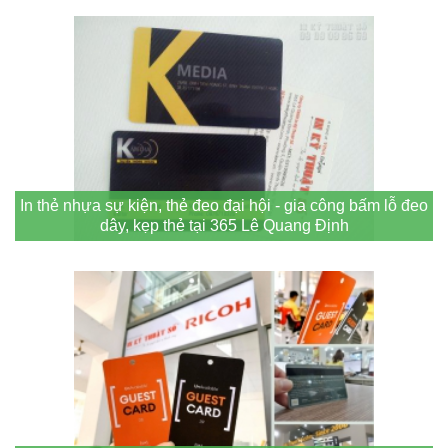
In thẻ nhựa sự kiện, thẻ đeo đại hội - gia công bấm lỗ đeo
dây, kẹp thẻ tại 365 Lê Quang Định