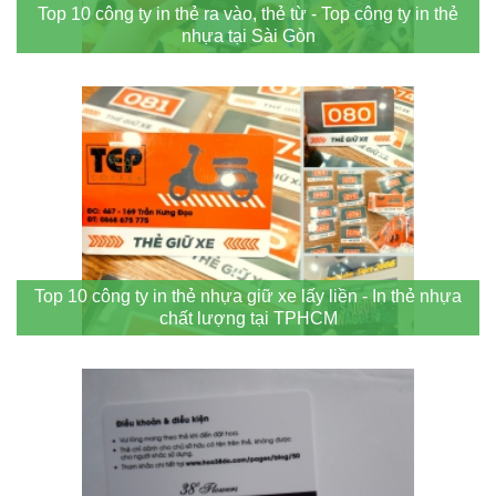
Top 10 công ty in thẻ ra vào, thẻ từ - Top công ty in thẻ
nhựa tại Sài Gòn
Top 10 công ty in thẻ nhựa giữ xe lấy liền - In thẻ nhựa
chất lượng tại TPHCM