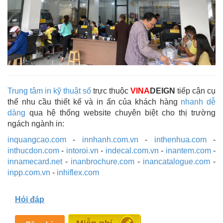
Trung tâm in kỹ thuật số
trực thuộc
VINA
DEIGN
tiếp cận cụ
thể nhu cầu thiết kế và in ấn của khách hàng
nhanh dễ
dàng
qua hệ thống website chuyên biệt cho thị trường
ngách ngành in:
inquangcao.com
-
innhanh.com.vn
-
inthenhua.com
-
inthucdon.com
-
intoroi.vn
-
indecal.com.vn
-
inantem.com
-
innamecard.net
-
inanbrochure.com
-
inancatalogue.com
-
inpp.com.vn
-
inhiflex.com
Hỏi đáp