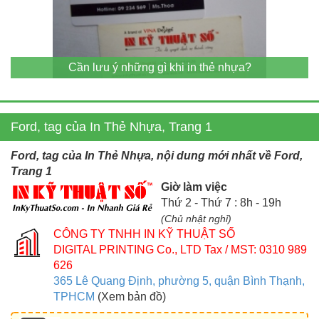
Cần lưu ý những gì khi in thẻ nhựa?
Ford, tag của In Thẻ Nhựa, Trang 1
Ford, tag của In Thẻ Nhựa, nội dung mới nhất về Ford,
Trang 1
Giờ làm việc
Thứ 2 - Thứ 7 : 8h - 19h
(Chủ nhật nghỉ)
CÔNG TY TNHH IN KỸ THUẬT SỐ
DIGITAL PRINTING Co., LTD
Tax / MST: 0310 989
626
365 Lê Quang Định, phường 5, quận Bình Thạnh,
TPHCM
(Xem bản đồ)