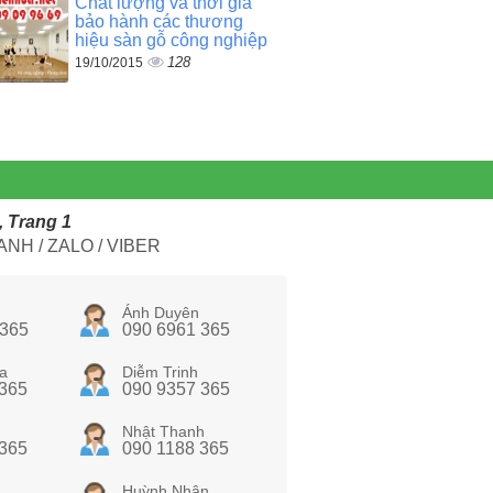
Chất lượng và thời gia
bảo hành các thương
hiệu sàn gỗ công nghiệp
128
19/10/2015
, Trang 1
NH / ZALO / VIBER
Ánh Duyên
 365
090 6961 365
a
Diễm Trinh
 365
090 9357 365
Nhật Thanh
 365
090 1188 365
Huỳnh Nhân