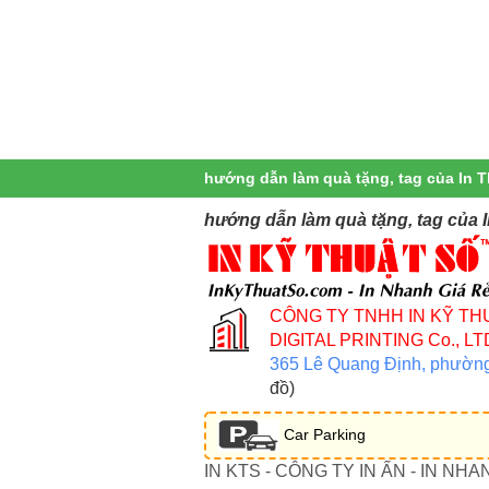
hướng dẫn làm quà tặng, tag của In T
hướng dẫn làm quà tặng, tag của 
CÔNG TY TNHH IN KỸ TH
DIGITAL PRINTING Co., LT
365 Lê Quang Định, phườn
đồ)
Car Parking
IN KTS - CÔNG TY IN ẤN - IN NHA