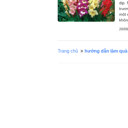
dịp.
trươ
một 
khôn
26/08
Trang chủ
hướng dẫn làm quà