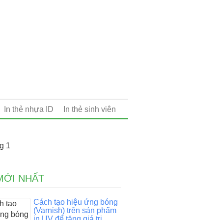
In thẻ nhựa ID
In thẻ sinh viên
g 1
MỚI NHẤT
Cách tạo hiệu ứng bóng
(Varnish) trên sản phẩm
in UV để tăng giá trị