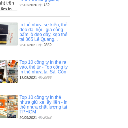
162
25/02/2026
In thẻ nhựa sự kiện, thẻ
đeo đại hội - gia công
bấm lỗ đeo dây, kẹp thẻ
tại 365 Lê Quang...
2869
26/01/2021
Top 10 công ty in thẻ ra
vào, thẻ từ - Top công ty
in thẻ nhựa tại Sài Gòn
2866
18/08/2021
Top 10 công ty in thẻ
nhựa giữ xe lấy liền - In
thẻ nhựa chất lượng tại
TPHCM
2053
20/09/2021