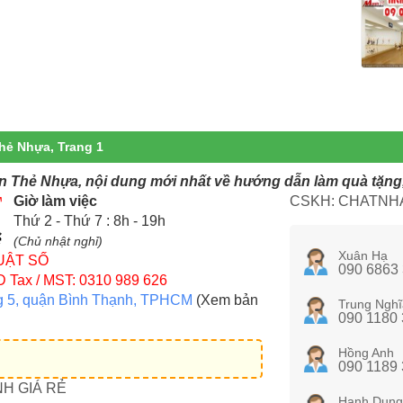
hẻ Nhựa, Trang 1
In Thẻ Nhựa, nội dung mới nhất về hướng dẫn làm quà tặng
Giờ làm việc
CSKH: CHATNHA
Thứ 2 - Thứ 7 : 8h - 19h
(Chủ nhật nghỉ)
Xuân Hạ
UẬT SỐ
090 6863
D
Tax / MST: 0310 989 626
g 5, quận Bình Thạnh, TPHCM
(Xem bản
Trung Nghĩ
090 1180
Hồng Anh
090 1189
NH GIÁ RẺ
Hạnh Dung