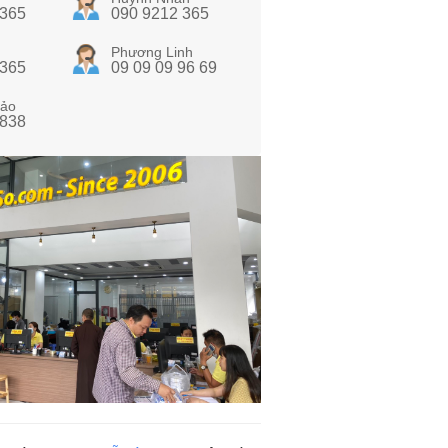
 365
090 9212 365
Phương Linh
 365
09 09 09 96 69
ảo
 838