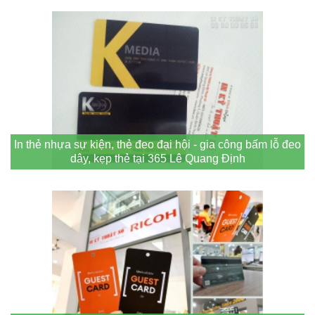
In thẻ nhựa sự kiện, thẻ đeo đại hội - gia công bấm lỗ đeo
dây, kẹp thẻ tại 365 Lê Quang Định