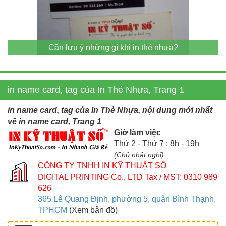
Cần lưu ý những gì khi in thẻ nhựa?
in name card, tag của In Thẻ Nhựa, Trang 1
in name card, tag của In Thẻ Nhựa, nội dung mới nhất
về in name card, Trang 1
Giờ làm việc
Thứ 2 - Thứ 7 : 8h - 19h
(Chủ nhật nghỉ)
CÔNG TY TNHH IN KỸ THUẬT SỐ
DIGITAL PRINTING Co., LTD
Tax / MST: 0310 989
626
365 Lê Quang Định, phường 5, quận Bình Thạnh,
TPHCM
(Xem bản đồ)