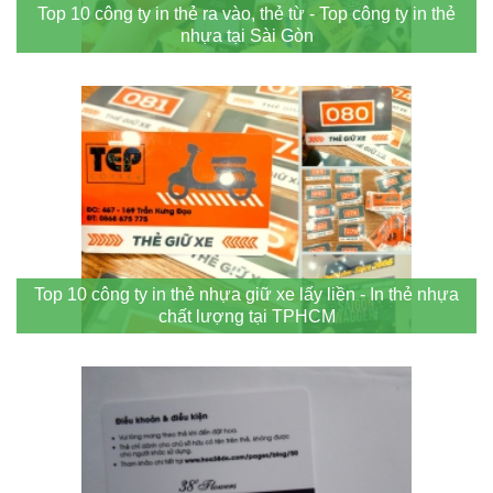
Top 10 công ty in thẻ ra vào, thẻ từ - Top công ty in thẻ
nhựa tại Sài Gòn
Top 10 công ty in thẻ nhựa giữ xe lấy liền - In thẻ nhựa
chất lượng tại TPHCM