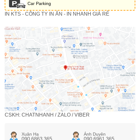
Car Parking
IN KTS - CÔNG TY IN ẤN - IN NHANH GIÁ RẺ
CSKH: CHATNHANH / ZALO / VIBER
Xuân Hạ
Ánh Duyên
090 6863 365
090 6961 365