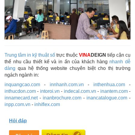
Trung tâm in kỹ thuật số
trực thuộc
VINA
DEIGN
tiếp cận cụ
thể nhu cầu thiết kế và in ấn của khách hàng
nhanh dễ
dàng
qua hệ thống website chuyên biệt cho thị trường
ngách ngành in:
inquangcao.com
-
innhanh.com.vn
-
inthenhua.com
-
inthucdon.com
-
intoroi.vn
-
indecal.com.vn
-
inantem.com
-
innamecard.net
-
inanbrochure.com
-
inancatalogue.com
-
inpp.com.vn
-
inhiflex.com
Hỏi đáp