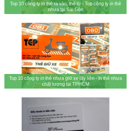
Top 10 công ty in thẻ ra vào, thẻ từ - Top công ty in thẻ
nhựa tại Sài Gòn
Top 10 công ty in thẻ nhựa giữ xe lấy liền - In thẻ nhựa
chất lượng tại TPHCM