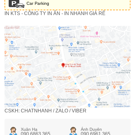
Car Parking
IN KTS - CÔNG TY IN ẤN - IN NHANH GIÁ RẺ
CSKH: CHATNHANH / ZALO / VIBER
Xuân Hạ
Ánh Duyên
090 6863 365
090 6961 365