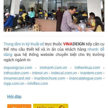
Trung tâm in kỹ thuật số
trực thuộc
VINA
DEIGN
tiếp cận cụ
thể nhu cầu thiết kế và in ấn của khách hàng
nhanh dễ
dàng
qua hệ thống website chuyên biệt cho thị trường
ngách ngành in:
inquangcao.com
-
innhanh.com.vn
-
inthenhua.com
-
inthucdon.com
-
intoroi.vn
-
indecal.com.vn
-
inantem.com
-
innamecard.net
-
inanbrochure.com
-
inancatalogue.com
-
inpp.com.vn
-
inhiflex.com
Hỏi đáp