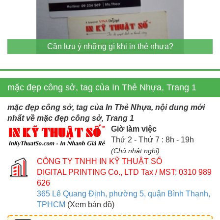
Cần lưu ý những gì khi in thẻ nhựa?
mặc đẹp công sở, tag của In Thẻ Nhựa, Trang 1
mặc đẹp công sở, tag của In Thẻ Nhựa, nội dung mới
nhất về mặc đẹp công sở, Trang 1
Giờ làm việc
Thứ 2 - Thứ 7 : 8h - 19h
(Chủ nhật nghỉ)
CÔNG TY TNHH IN KỸ THUẬT SỐ
DIGITAL PRINTING Co., LTD
Tax / MST: 0310 989
626
365 Lê Quang Định, phường 5, quận Bình Thạnh,
TPHCM
(Xem bản đồ)