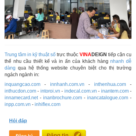
Trung tâm in kỹ thuật số
trực thuộc
VINA
DEIGN
tiếp cận cụ
thể nhu cầu thiết kế và in ấn của khách hàng
nhanh dễ
dàng
qua hệ thống website chuyên biệt cho thị trường
ngách ngành in:
inquangcao.com
-
innhanh.com.vn
-
inthenhua.com
-
inthucdon.com
-
intoroi.vn
-
indecal.com.vn
-
inantem.com
-
innamecard.net
-
inanbrochure.com
-
inancatalogue.com
-
inpp.com.vn
-
inhiflex.com
Hỏi đáp
Miễn phí
Đăng ký