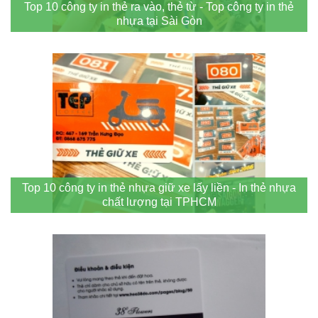
Top 10 công ty in thẻ ra vào, thẻ từ - Top công ty in thẻ
nhựa tại Sài Gòn
Top 10 công ty in thẻ nhựa giữ xe lấy liền - In thẻ nhựa
chất lượng tại TPHCM