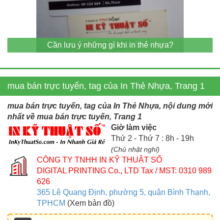
Cần lưu ý những gì khi in thẻ nhựa?
mua bán trực tuyến, tag của In Thẻ Nhựa, Trang 1
mua bán trực tuyến, tag của In Thẻ Nhựa, nội dung mới
nhất về mua bán trực tuyến, Trang 1
Giờ làm việc
Thứ 2 - Thứ 7 : 8h - 19h
(Chủ nhật nghỉ)
CÔNG TY TNHH IN KỸ THUẬT SỐ
DIGITAL PRINTING Co., LTD
Tax / MST: 0310 989
626
365 Lê Quang Định, phường 5, quận Bình Thạnh,
TPHCM
(Xem bản đồ)