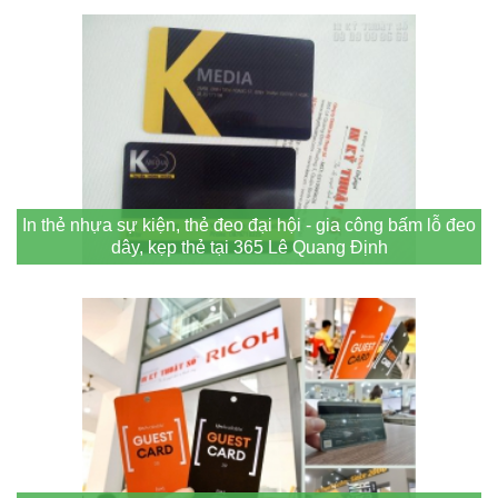
In thẻ nhựa sự kiện, thẻ đeo đại hội - gia công bấm lỗ đeo
dây, kẹp thẻ tại 365 Lê Quang Định