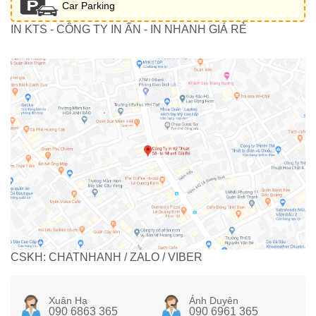
Car Parking
IN KTS - CÔNG TY IN ẤN - IN NHANH GIÁ RẺ
CSKH: CHATNHANH / ZALO / VIBER
Xuân Hạ
Ánh Duyên
090 6863 365
090 6961 365