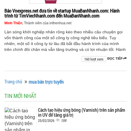
Báo Vnexpress.net đưa tin về startup MuaBanNhanh.com: Hành
trình từ TimViecNhanh.com đến MuaBanNhanh.com
Minh Thiện
, Thành viên của inthenhua.net
Làn sóng khởi nghiệp nhân rộng kéo theo nhiều câu chuyện gọi
vốn thành công của một số công ty công nghệ tiêu biểu. Tuy
nhiên, một số ít công ty từ lâu đã bắt đầu hành trình của mình
trên chính đôi chân mà vẫn tăng trưởng và có lợi nhuận tốt. Hành
160 lượt xem
ĐỌC TIẾP
Trang chủ
mua bán trực tuyến
TIN MỚI NHẤT
Cách tạo hiệu ứng bóng (Varnish) trên sản phẩm
in UV để tăng giá trị
159
25/02/2026