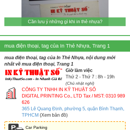
Cần lưu ý những gì khi in thẻ nhựa?
mua điện thoại, tag của In Thẻ Nhựa, Trang 1
mua điện thoại, tag của In Thẻ Nhựa, nội dung mới
nhất về mua điện thoại, Trang 1
Giờ làm việc
Thứ 2 - Thứ 7 : 8h - 19h
(Chủ nhật nghỉ)
CÔNG TY TNHH IN KỸ THUẬT SỐ
DIGITAL PRINTING Co., LTD
Tax / MST: 0310 989
626
365 Lê Quang Định, phường 5, quận Bình Thạnh,
TPHCM
(Xem bản đồ)
Car Parking