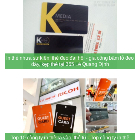
In thẻ nhựa sự kiện, thẻ đeo đại hội - gia công bấm lỗ đeo
dây, kẹp thẻ tại 365 Lê Quang Định
Top 10 công ty in thẻ ra vào, thẻ từ - Top công ty in thẻ