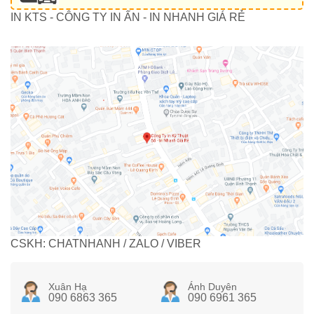
IN KTS - CÔNG TY IN ẤN - IN NHANH GIÁ RẺ
CSKH: CHATNHANH / ZALO / VIBER
Xuân Hạ
Ánh Duyên
090 6863 365
090 6961 365