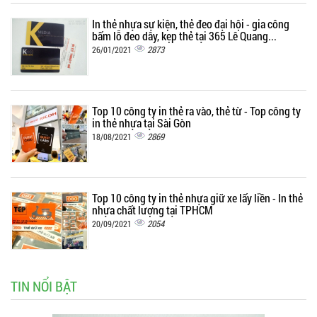
In thẻ nhựa sự kiện, thẻ đeo đại hội - gia công
bấm lỗ đeo dây, kẹp thẻ tại 365 Lê Quang...
2873
26/01/2021
Top 10 công ty in thẻ ra vào, thẻ từ - Top công ty
in thẻ nhựa tại Sài Gòn
2869
18/08/2021
Top 10 công ty in thẻ nhựa giữ xe lấy liền - In thẻ
nhựa chất lượng tại TPHCM
2054
20/09/2021
TIN NỔI BẬT