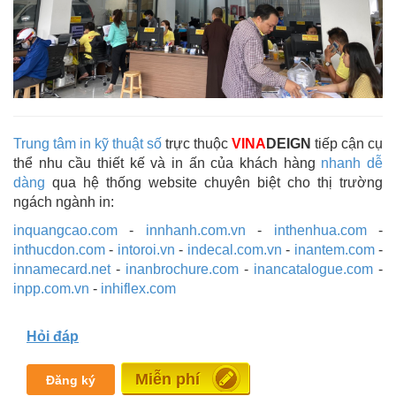
Trung tâm in kỹ thuật số
trực thuộc
VINA
DEIGN
tiếp cận cụ
thể nhu cầu thiết kế và in ấn của khách hàng
nhanh dễ
dàng
qua hệ thống website chuyên biệt cho thị trường
ngách ngành in:
inquangcao.com
-
innhanh.com.vn
-
inthenhua.com
-
inthucdon.com
-
intoroi.vn
-
indecal.com.vn
-
inantem.com
-
innamecard.net
-
inanbrochure.com
-
inancatalogue.com
-
inpp.com.vn
-
inhiflex.com
Hỏi đáp
Miễn phí
Đăng ký