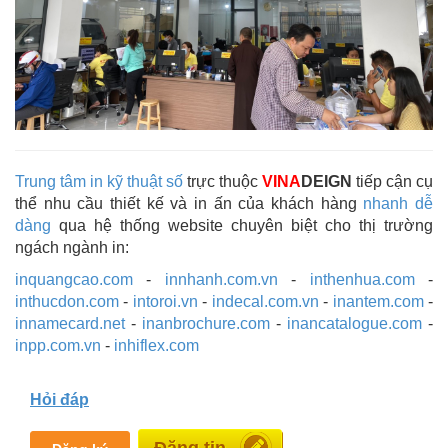
Trung tâm in kỹ thuật số
trực thuộc
VINA
DEIGN
tiếp cận cụ
thể nhu cầu thiết kế và in ấn của khách hàng
nhanh dễ
dàng
qua hệ thống website chuyên biệt cho thị trường
ngách ngành in:
inquangcao.com
-
innhanh.com.vn
-
inthenhua.com
-
inthucdon.com
-
intoroi.vn
-
indecal.com.vn
-
inantem.com
-
innamecard.net
-
inanbrochure.com
-
inancatalogue.com
-
inpp.com.vn
-
inhiflex.com
Hỏi đáp