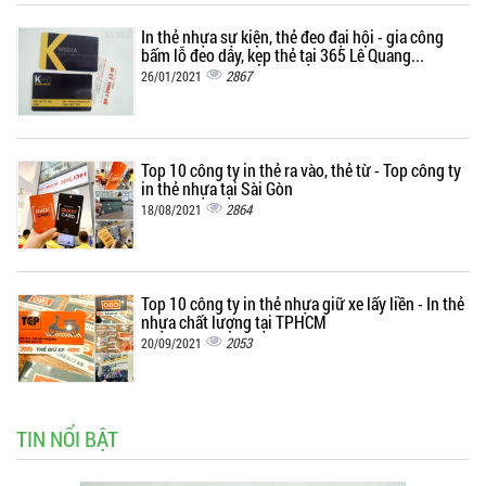
In thẻ nhựa sự kiện, thẻ đeo đại hội - gia công
bấm lỗ đeo dây, kẹp thẻ tại 365 Lê Quang...
2867
26/01/2021
Top 10 công ty in thẻ ra vào, thẻ từ - Top công ty
in thẻ nhựa tại Sài Gòn
2864
18/08/2021
Top 10 công ty in thẻ nhựa giữ xe lấy liền - In thẻ
nhựa chất lượng tại TPHCM
2053
20/09/2021
TIN NỔI BẬT