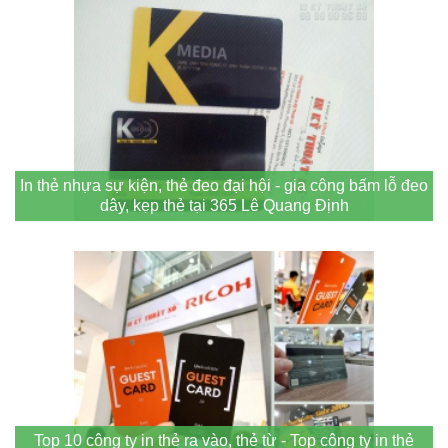
In thẻ nhựa sự kiện, thẻ đeo đại hội - gia công bấm lỗ đeo
dây, kẹp thẻ tại 365 Lê Quang Định
Top 10 công ty in thẻ ra vào, thẻ từ - Top công ty in thẻ