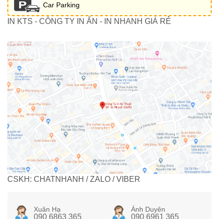
Car Parking
IN KTS - CÔNG TY IN ẤN - IN NHANH GIÁ RẺ
CSKH: CHATNHANH / ZALO / VIBER
Xuân Hạ
Ánh Duyên
090 6863 365
090 6961 365