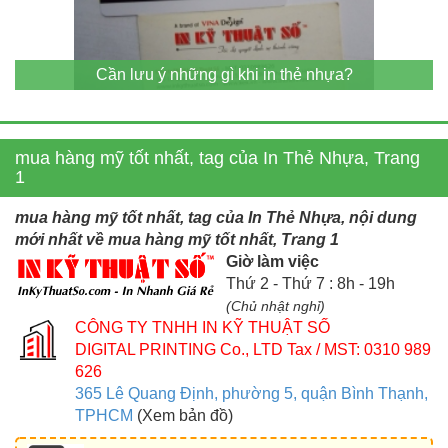
Cần lưu ý những gì khi in thẻ nhựa?
mua hàng mỹ tốt nhất, tag của In Thẻ Nhựa, Trang
1
mua hàng mỹ tốt nhất, tag của In Thẻ Nhựa, nội dung
mới nhất về mua hàng mỹ tốt nhất, Trang 1
Giờ làm việc
Thứ 2 - Thứ 7 : 8h - 19h
(Chủ nhật nghỉ)
CÔNG TY TNHH IN KỸ THUẬT SỐ
DIGITAL PRINTING Co., LTD
Tax / MST: 0310 989
626
365 Lê Quang Định, phường 5, quận Bình Thạnh,
TPHCM
(Xem bản đồ)