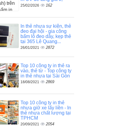
162
25/02/2026
In thẻ nhựa sự kiện, thẻ
đeo đại hội - gia công
bấm lỗ đeo dây, kẹp thẻ
tại 365 Lê Quang...
2872
26/01/2021
Top 10 công ty in thẻ ra
vào, thẻ từ - Top công ty
in thẻ nhựa tại Sài Gòn
2869
18/08/2021
Top 10 công ty in thẻ
nhựa giữ xe lấy liền - In
thẻ nhựa chất lượng tại
TPHCM
2054
20/09/2021