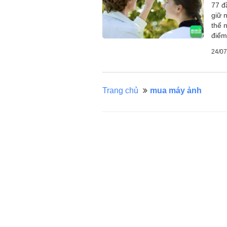
77 đầ
giữ 
thể 
điểm
24/07
Trang chủ
mua máy ảnh