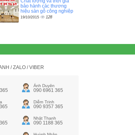
Chất lượng và thời gia
bảo hành các thương
hiệu sàn gỗ công nghiệp
128
19/10/2015
NH / ZALO / VIBER
Ánh Duyên
 365
090 6961 365
a
Diễm Trinh
 365
090 9357 365
Nhật Thanh
 365
090 1188 365
Huỳnh Nhân