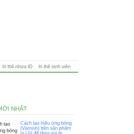
In thẻ nhựa ID
In thẻ sinh viên
MỚI NHẤT
Cách tạo hiệu ứng bóng
(Varnish) trên sản phẩm
in UV để tăng giá trị