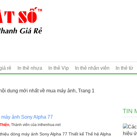
giá rẻ
In thẻ nhựa
In thẻ Vip
In thẻ nhân viên
In thẻ từ
nội dung mới nhất về mua máy ảnh, Trang 1
TIN 
 máy ảnh Sony Alpha 77
Thiện
, Thành viên của inthenhua.net
 thiệu dòng máy ảnh Sony Alpha 77 Thiết kế Thế hệ Alpha