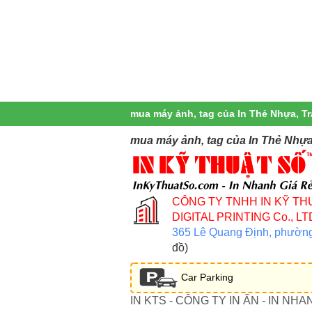
mua máy ảnh, tag của In Thẻ Nhựa, Tr
mua máy ảnh, tag của In Thẻ Nhựa
CÔNG TY TNHH IN KỸ TH
DIGITAL PRINTING Co., LT
365 Lê Quang Định, phườn
đồ)
Car Parking
IN KTS - CÔNG TY IN ẤN - IN NHA