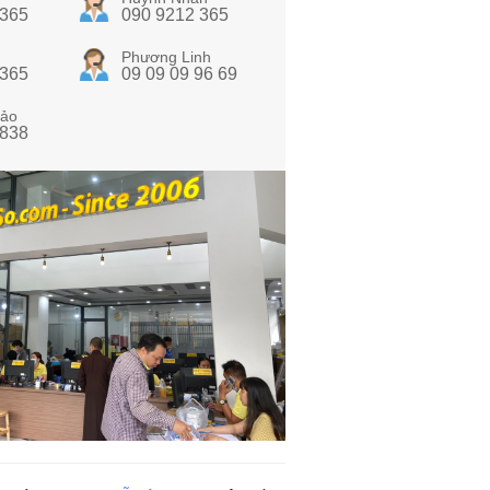
 365
090 9212 365
Phương Linh
 365
09 09 09 96 69
ảo
 838