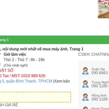
ang 1
, nội dung mới nhất về mua máy ảnh, Trang 1
Giờ làm việc
CSKH: CHATNHA
Thứ 2 - Thứ 7 : 8h - 19h
(Chủ nhật nghỉ)
Xuân Hạ
UẬT SỐ
090 6863
D
Tax / MST: 0310 989 626
g 5, quận Bình Thạnh, TPHCM
(Xem bản
Trung Nghĩ
090 1180
Hồng Anh
090 1189
NH GIÁ RẺ
Hạnh Dung