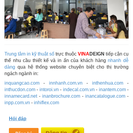
Trung tâm in kỹ thuật số
trực thuộc
VINA
DEIGN
tiếp cận cụ
thể nhu cầu thiết kế và in ấn của khách hàng
nhanh dễ
dàng
qua hệ thống website chuyên biệt cho thị trường
ngách ngành in:
inquangcao.com
-
innhanh.com.vn
-
inthenhua.com
-
inthucdon.com
-
intoroi.vn
-
indecal.com.vn
-
inantem.com
-
innamecard.net
-
inanbrochure.com
-
inancatalogue.com
-
inpp.com.vn
-
inhiflex.com
Hỏi đáp