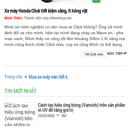
Xe máy Honda Click tiết kiệm xăng, ít hỏng vặt
Minh Thiện
, Thành viên của inthenhua.net
Mình xin kinh nghiệm có nên mua xe Click không? Ông xã mình
định đổi xe cho mình, hiện tại mình đang chạy xe Wave en - pha
màu xanh, Mình thấy nó cũng tốt lắm khoảng 50km 1 lít xăng mà
mình cũng thích chiếc Click nữa, cop nó rộng Mình có thể đựng
190 lượt xem
ĐỌC TIẾP
Trang chủ
Mua xe máy nào tiết k
TIN MỚI NHẤT
Cách tạo hiệu ứng bóng (Varnish) trên sản phẩm
in UV để tăng giá trị
162
25/02/2026