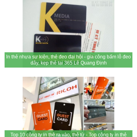
In thẻ nhựa sự kiện, thẻ đeo đại hội - gia công bấm lỗ đeo
dây, kẹp thẻ tại 365 Lê Quang Định
Top 10 công ty in thẻ ra vào, thẻ từ - Top công ty in thẻ