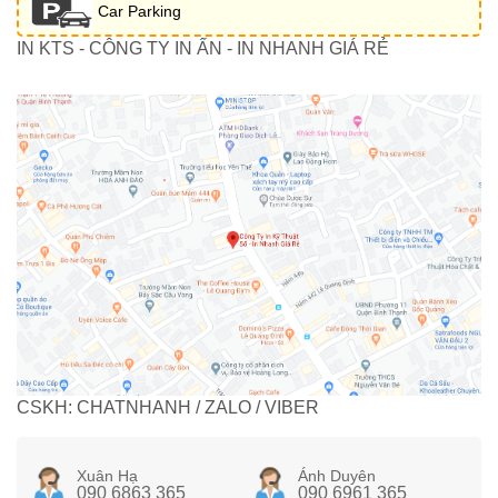
Car Parking
IN KTS - CÔNG TY IN ẤN - IN NHANH GIÁ RẺ
CSKH: CHATNHANH / ZALO / VIBER
Xuân Hạ
Ánh Duyên
090 6863 365
090 6961 365