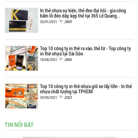
In thẻ nhựa sự kiện, thẻ đeo đại hội - gia công
bấm lỗ đeo dây, kẹp thẻ tại 365 Lê Quang...
2869
26/01/2021
Top 10 công ty in thẻ ra vào, thẻ từ - Top công ty
in thẻ nhựa tại Sài Gòn
2866
18/08/2021
Top 10 công ty in thẻ nhựa giữ xe lấy liền - In thẻ
nhựa chất lượng tại TPHCM
2053
20/09/2021
TIN NỔI BẬT