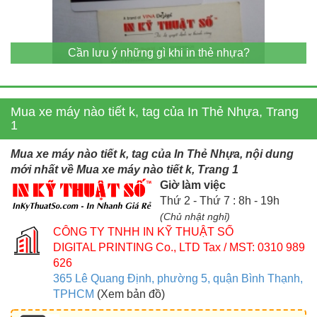
Cần lưu ý những gì khi in thẻ nhựa?
Mua xe máy nào tiết k, tag của In Thẻ Nhựa, Trang
1
Mua xe máy nào tiết k, tag của In Thẻ Nhựa, nội dung
mới nhất về Mua xe máy nào tiết k, Trang 1
Giờ làm việc
Thứ 2 - Thứ 7 : 8h - 19h
(Chủ nhật nghỉ)
CÔNG TY TNHH IN KỸ THUẬT SỐ
DIGITAL PRINTING Co., LTD
Tax / MST: 0310 989
626
365 Lê Quang Định, phường 5, quận Bình Thạnh,
TPHCM
(Xem bản đồ)