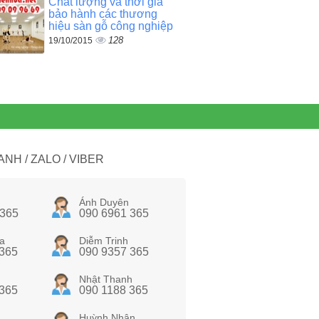
Chất lượng và thời gia
bảo hành các thương
hiệu sàn gỗ công nghiệp
128
19/10/2015
NH / ZALO / VIBER
Ánh Duyên
 365
090 6961 365
a
Diễm Trinh
 365
090 9357 365
Nhật Thanh
 365
090 1188 365
Huỳnh Nhân