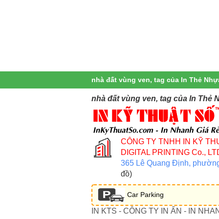
nhà đất vùng ven, tag của In Thẻ Nhự
nhà đất vùng ven, tag của In Thẻ 
CÔNG TY TNHH IN KỸ TH
DIGITAL PRINTING Co., LT
365 Lê Quang Định, phườn
đồ)
Car Parking
IN KTS - CÔNG TY IN ẤN - IN NHA