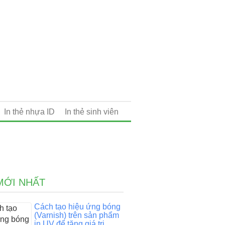
In thẻ nhựa ID
In thẻ sinh viên
MỚI NHẤT
Cách tạo hiệu ứng bóng
(Varnish) trên sản phẩm
in UV để tăng giá trị