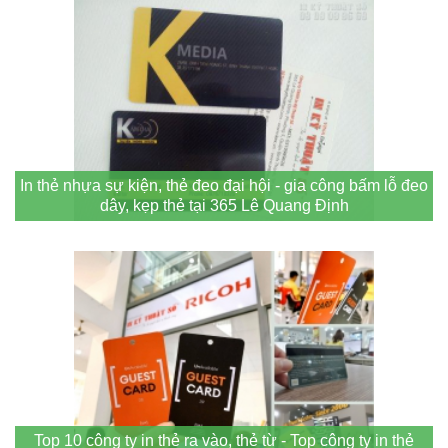
In thẻ nhựa sự kiện, thẻ đeo đại hội - gia công bấm lỗ đeo
dây, kẹp thẻ tại 365 Lê Quang Định
Top 10 công ty in thẻ ra vào, thẻ từ - Top công ty in thẻ