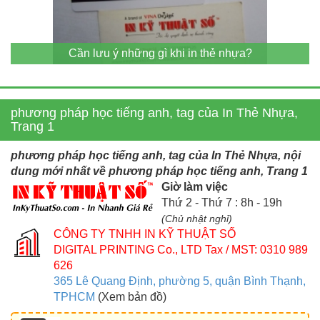
Cần lưu ý những gì khi in thẻ nhựa?
phương pháp học tiếng anh, tag của In Thẻ Nhựa,
Trang 1
phương pháp học tiếng anh, tag của In Thẻ Nhựa, nội
dung mới nhất về phương pháp học tiếng anh, Trang 1
Giờ làm việc
Thứ 2 - Thứ 7 : 8h - 19h
(Chủ nhật nghỉ)
CÔNG TY TNHH IN KỸ THUẬT SỐ
DIGITAL PRINTING Co., LTD
Tax / MST: 0310 989
626
365 Lê Quang Định, phường 5, quận Bình Thạnh,
TPHCM
(Xem bản đồ)