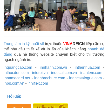
Trung tâm in kỹ thuật số
trực thuộc
VINA
DEIGN
tiếp cận cụ
thể nhu cầu thiết kế và in ấn của khách hàng
nhanh dễ
dàng
qua hệ thống website chuyên biệt cho thị trường
ngách ngành in:
inquangcao.com
-
innhanh.com.vn
-
inthenhua.com
-
inthucdon.com
-
intoroi.vn
-
indecal.com.vn
-
inantem.com
-
innamecard.net
-
inanbrochure.com
-
inancatalogue.com
-
inpp.com.vn
-
inhiflex.com
Hỏi đáp