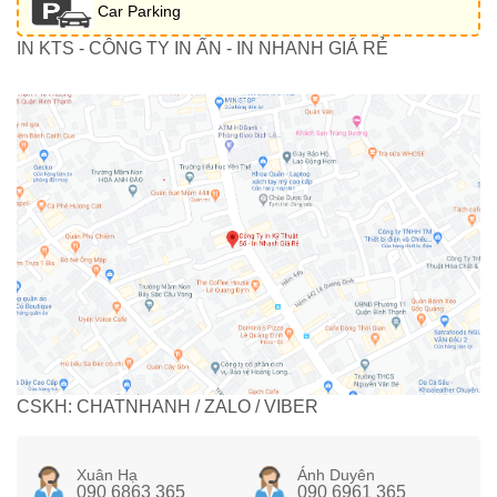
Car Parking
IN KTS - CÔNG TY IN ẤN - IN NHANH GIÁ RẺ
CSKH: CHATNHANH / ZALO / VIBER
Xuân Hạ
Ánh Duyên
090 6863 365
090 6961 365