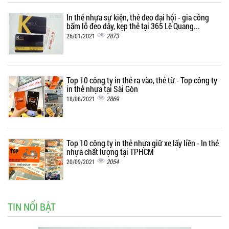
In thẻ nhựa sự kiện, thẻ đeo đại hội - gia công
bấm lỗ đeo dây, kẹp thẻ tại 365 Lê Quang...
2873
26/01/2021
Top 10 công ty in thẻ ra vào, thẻ từ - Top công ty
in thẻ nhựa tại Sài Gòn
2869
18/08/2021
Top 10 công ty in thẻ nhựa giữ xe lấy liền - In thẻ
nhựa chất lượng tại TPHCM
2054
20/09/2021
TIN NỔI BẬT