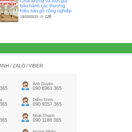
Chất lượng và thời gia
bảo hành các thương
hiệu sàn gỗ công nghiệp
128
19/10/2015
NH / ZALO / VIBER
Ánh Duyên
 365
090 6961 365
a
Diễm Trinh
 365
090 9357 365
Nhật Thanh
 365
090 1188 365
Huỳnh Nhân