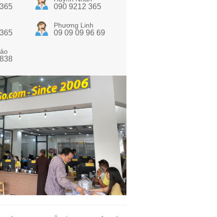
 365
090 9212 365
Phương Linh
 365
09 09 09 96 69
ảo
 838