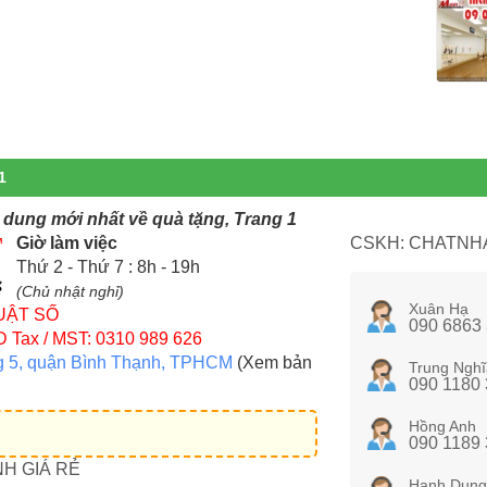
1
i dung mới nhất về quà tặng, Trang 1
Giờ làm việc
CSKH: CHATNHA
Thứ 2 - Thứ 7 : 8h - 19h
(Chủ nhật nghỉ)
Xuân Hạ
UẬT SỐ
090 6863
D
Tax / MST: 0310 989 626
g 5, quận Bình Thạnh, TPHCM
(Xem bản
Trung Nghĩ
090 1180
Hồng Anh
090 1189
NH GIÁ RẺ
Hạnh Dung