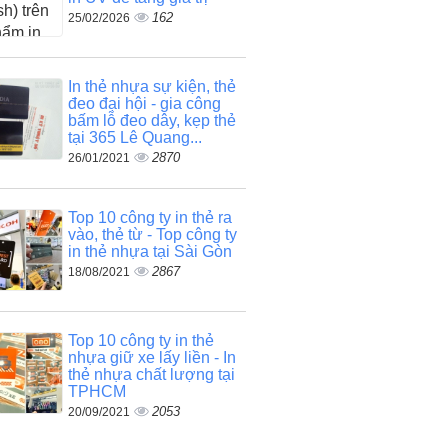
162
25/02/2026
In thẻ nhựa sự kiện, thẻ
đeo đại hội - gia công
bấm lỗ đeo dây, kẹp thẻ
tại 365 Lê Quang...
2870
26/01/2021
Top 10 công ty in thẻ ra
vào, thẻ từ - Top công ty
in thẻ nhựa tại Sài Gòn
2867
18/08/2021
Top 10 công ty in thẻ
nhựa giữ xe lấy liền - In
thẻ nhựa chất lượng tại
TPHCM
2053
20/09/2021