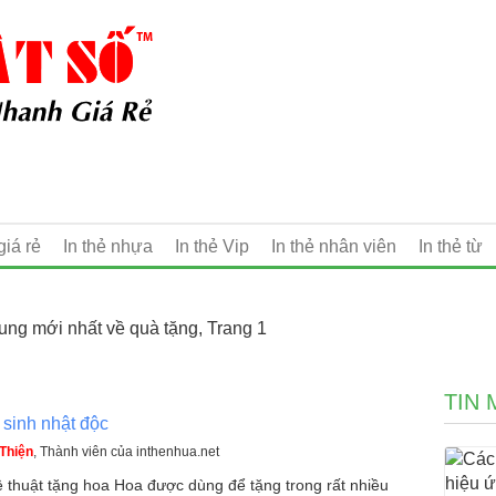
giá rẻ
In thẻ nhựa
In thẻ Vip
In thẻ nhân viên
In thẻ từ
dung mới nhất về quà tặng, Trang 1
TIN 
sinh nhật độc
Thiện
, Thành viên của inthenhua.net
 thuật tặng hoa Hoa được dùng để tặng trong rất nhiều