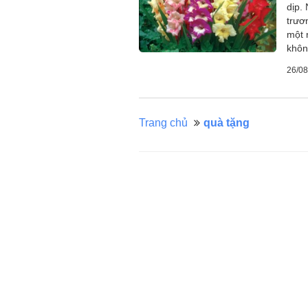
dịp.
trươ
một 
khôn
26/08
Trang chủ
quà tặng