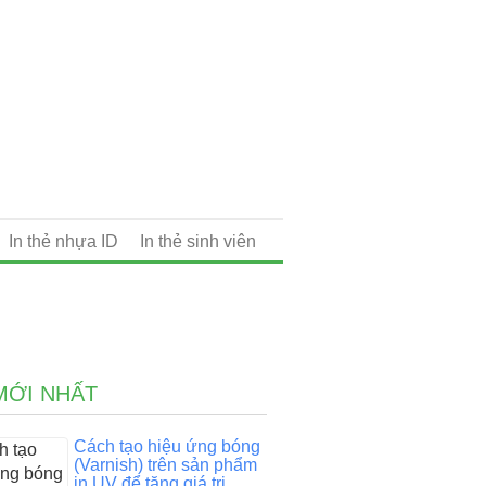
In thẻ nhựa ID
In thẻ sinh viên
MỚI NHẤT
Cách tạo hiệu ứng bóng
(Varnish) trên sản phẩm
in UV để tăng giá trị