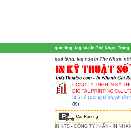
quà tặng, tag của In Thẻ Nhựa, Trang 
quà tặng, tag của In Thẻ Nhựa, nộ
CÔNG TY TNHH IN KỸ TH
DIGITAL PRINTING Co., LT
365 Lê Quang Định, phườn
đồ)
Car Parking
IN KTS - CÔNG TY IN ẤN - IN NHA