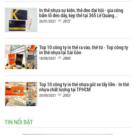
In thẻ nhựa sự kiện, thẻ đeo đại hội - gia công
bấm lỗ đeo dây, kẹp thẻ tại 365 Lê Quang...
2872
26/01/2021
Top 10 công ty in thẻ ra vào, thẻ từ - Top công ty
in thẻ nhựa tại Sài Gòn
2868
18/08/2021
Top 10 công ty in thẻ nhựa giữ xe lấy liền - In thẻ
nhựa chất lượng tại TPHCM
2053
20/09/2021
TIN NỔI BẬT