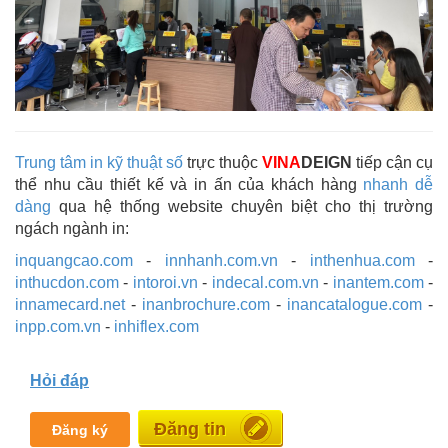
Trung tâm in kỹ thuật số
trực thuộc
VINA
DEIGN
tiếp cận cụ
thể nhu cầu thiết kế và in ấn của khách hàng
nhanh dễ
dàng
qua hệ thống website chuyên biệt cho thị trường
ngách ngành in:
inquangcao.com
-
innhanh.com.vn
-
inthenhua.com
-
inthucdon.com
-
intoroi.vn
-
indecal.com.vn
-
inantem.com
-
innamecard.net
-
inanbrochure.com
-
inancatalogue.com
-
inpp.com.vn
-
inhiflex.com
Hỏi đáp
Miễn phí
Đăng ký