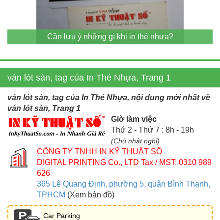
Cần lưu ý những gì khi in thẻ nhựa?
ván lót sàn, tag của In Thẻ Nhựa, Trang 1
ván lót sàn, tag của In Thẻ Nhựa, nội dung mới nhất về
ván lót sàn, Trang 1
Giờ làm việc
Thứ 2 - Thứ 7 : 8h - 19h
(Chủ nhật nghỉ)
CÔNG TY TNHH IN KỸ THUẬT SỐ
DIGITAL PRINTING Co., LTD
Tax / MST: 0310 989
626
365 Lê Quang Định, phường 5, quận Bình Thạnh,
TPHCM
(Xem bản đồ)
Car Parking