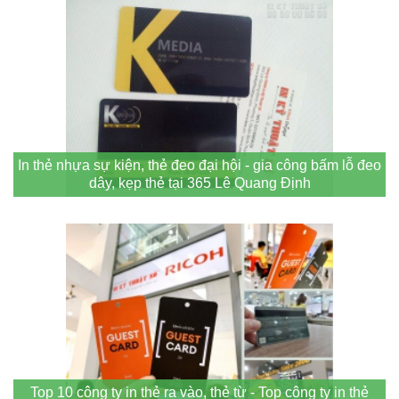
In thẻ nhựa sự kiện, thẻ đeo đại hội - gia công bấm lỗ đeo
dây, kẹp thẻ tại 365 Lê Quang Định
Top 10 công ty in thẻ ra vào, thẻ từ - Top công ty in thẻ