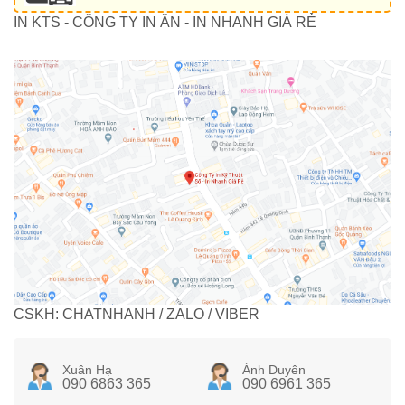
IN KTS - CÔNG TY IN ẤN - IN NHANH GIÁ RẺ
CSKH: CHATNHANH / ZALO / VIBER
Xuân Hạ
Ánh Duyên
090 6863 365
090 6961 365