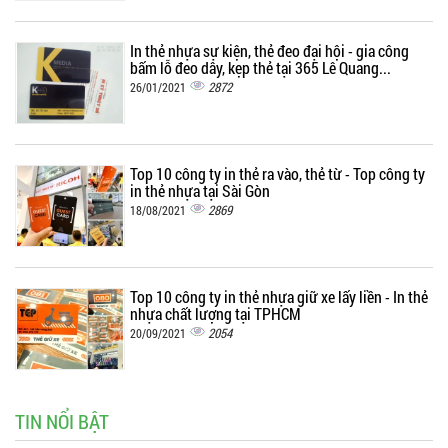
In thẻ nhựa sự kiện, thẻ đeo đại hội - gia công
bấm lỗ đeo dây, kẹp thẻ tại 365 Lê Quang...
2872
26/01/2021
Top 10 công ty in thẻ ra vào, thẻ từ - Top công ty
in thẻ nhựa tại Sài Gòn
2869
18/08/2021
Top 10 công ty in thẻ nhựa giữ xe lấy liền - In thẻ
nhựa chất lượng tại TPHCM
2054
20/09/2021
TIN NỔI BẬT