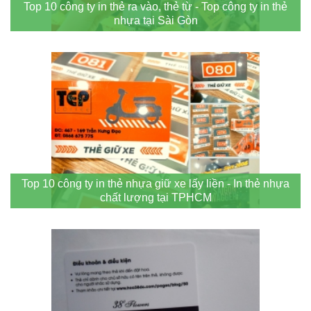
Top 10 công ty in thẻ ra vào, thẻ từ - Top công ty in thẻ
nhựa tại Sài Gòn
Top 10 công ty in thẻ nhựa giữ xe lấy liền - In thẻ nhựa
chất lượng tại TPHCM