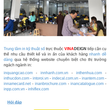
Trung tâm in kỹ thuật số
trực thuộc
VINA
DEIGN
tiếp cận cụ
thể nhu cầu thiết kế và in ấn của khách hàng
nhanh dễ
dàng
qua hệ thống website chuyên biệt cho thị trường
ngách ngành in:
inquangcao.com
-
innhanh.com.vn
-
inthenhua.com
-
inthucdon.com
-
intoroi.vn
-
indecal.com.vn
-
inantem.com
-
innamecard.net
-
inanbrochure.com
-
inancatalogue.com
-
inpp.com.vn
-
inhiflex.com
Hỏi đáp