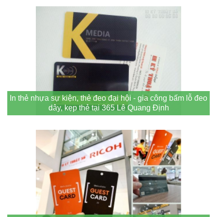
In thẻ nhựa sự kiện, thẻ đeo đại hội - gia công bấm lỗ đeo
dây, kẹp thẻ tại 365 Lê Quang Định