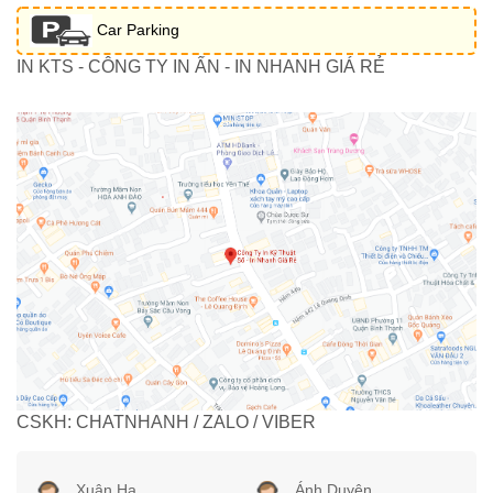
Car Parking
IN KTS - CÔNG TY IN ẤN - IN NHANH GIÁ RẺ
CSKH: CHATNHANH / ZALO / VIBER
Xuân Hạ
Ánh Duyên