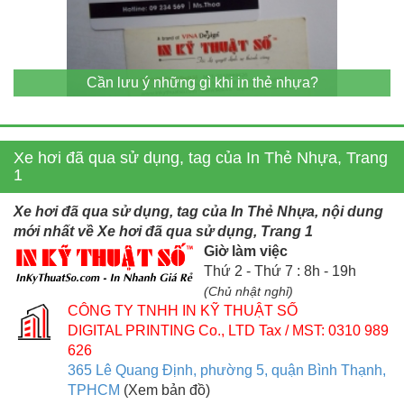
Cần lưu ý những gì khi in thẻ nhựa?
Xe hơi đã qua sử dụng, tag của In Thẻ Nhựa, Trang
1
Xe hơi đã qua sử dụng, tag của In Thẻ Nhựa, nội dung
mới nhất về Xe hơi đã qua sử dụng, Trang 1
Giờ làm việc
Thứ 2 - Thứ 7 : 8h - 19h
(Chủ nhật nghỉ)
CÔNG TY TNHH IN KỸ THUẬT SỐ
DIGITAL PRINTING Co., LTD
Tax / MST: 0310 989
626
365 Lê Quang Định, phường 5, quận Bình Thạnh,
TPHCM
(Xem bản đồ)