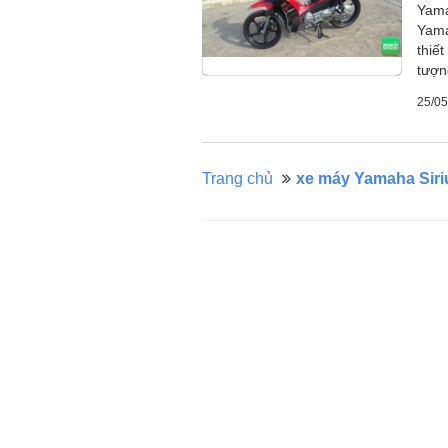
Yama
Yama
thiế
tượn
25/05
Trang chủ
xe máy Yamaha Siri