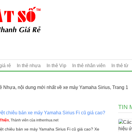
giá rẻ
In thẻ nhựa
In thẻ Vip
In thẻ nhân viên
In thẻ từ
hẻ Nhựa, nội dung mới nhất về xe máy Yamaha Sirius, Trang 1
TIN 
yệt chiêu bán xe máy Yamaha Sirius Fi cũ giá cao?
Thiện
, Thành viên của inthenhua.net
yệt chiêu bán xe máy Yamaha Sirius Fi cũ giá cao? Xe