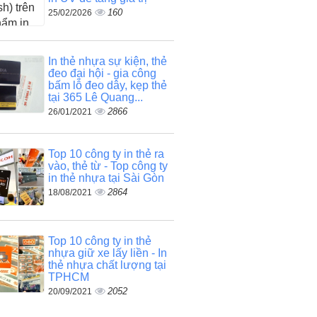
160
25/02/2026
In thẻ nhựa sự kiện, thẻ
đeo đại hội - gia công
bấm lỗ đeo dây, kẹp thẻ
tại 365 Lê Quang...
2866
26/01/2021
Top 10 công ty in thẻ ra
vào, thẻ từ - Top công ty
in thẻ nhựa tại Sài Gòn
2864
18/08/2021
Top 10 công ty in thẻ
nhựa giữ xe lấy liền - In
thẻ nhựa chất lượng tại
TPHCM
2052
20/09/2021