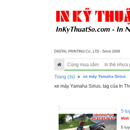
DIGITAL PRINTING Co., LTD - Since 2006
Cùng mua sắm
In thẻ nhựa 
xe máy Yamaha Sirius
Trang chủ
xe máy Yamaha Sirius, tag của In T
.
5 tu
Minh 
5 tu