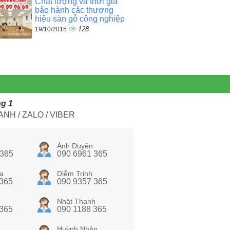
Chất lượng và thời gia
bảo hành các thương
hiệu sàn gỗ công nghiệp
128
19/10/2015
ng 1
NH / ZALO / VIBER
Ánh Duyên
 365
090 6961 365
a
Diễm Trinh
 365
090 9357 365
Nhật Thanh
 365
090 1188 365
Huỳnh Nhân