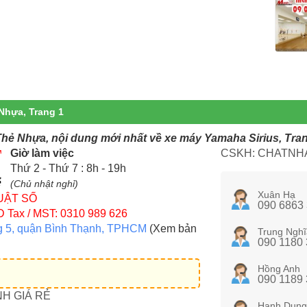
 Nhựa, Trang 1
Thẻ Nhựa, nội dung mới nhất về xe máy Yamaha Sirius, Tra
Giờ làm việc
CSKH: CHATNHA
Thứ 2 - Thứ 7 : 8h - 19h
(Chủ nhật nghỉ)
Xuân Hạ
UẬT SỐ
090 6863
D
Tax / MST: 0310 989 626
g 5, quận Bình Thạnh, TPHCM
(Xem bản
Trung Nghĩ
090 1180
Hồng Anh
090 1189
NH GIÁ RẺ
Hạnh Dung