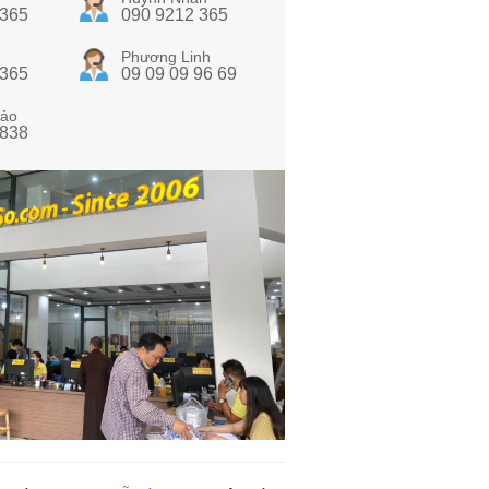
 365
090 9212 365
Phương Linh
 365
09 09 09 96 69
ảo
 838