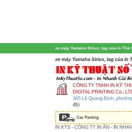
xe máy Yamaha Sirius, tag của In Thẻ
xe máy Yamaha Sirius, tag của In 
CÔNG TY TNHH IN KỸ TH
DIGITAL PRINTING Co., LT
365 Lê Quang Định, phườn
đồ)
Car Parking
IN KTS - CÔNG TY IN ẤN - IN NHA