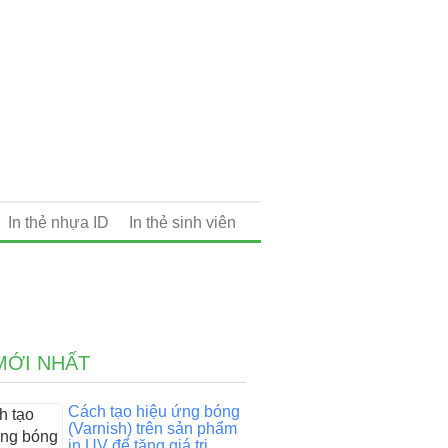
In thẻ nhựa ID
In thẻ sinh viên
MỚI NHẤT
Cách tạo hiệu ứng bóng
(Varnish) trên sản phẩm
in UV để tăng giá trị