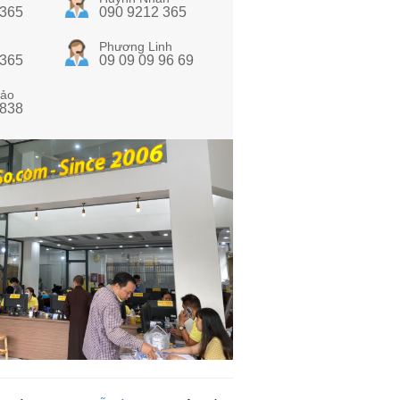
 365
090 9212 365
Phương Linh
 365
09 09 09 96 69
ảo
 838