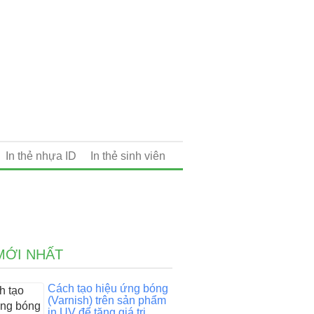
In thẻ nhựa ID
In thẻ sinh viên
MỚI NHẤT
Cách tạo hiệu ứng bóng
(Varnish) trên sản phẩm
in UV để tăng giá trị