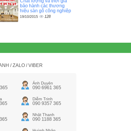
Chất lượng và thời gia
bảo hành các thương
hiệu sàn gỗ công nghiệp
128
19/10/2015
NH / ZALO / VIBER
Ánh Duyên
 365
090 6961 365
a
Diễm Trinh
 365
090 9357 365
Nhật Thanh
 365
090 1188 365
Huỳnh Nhân