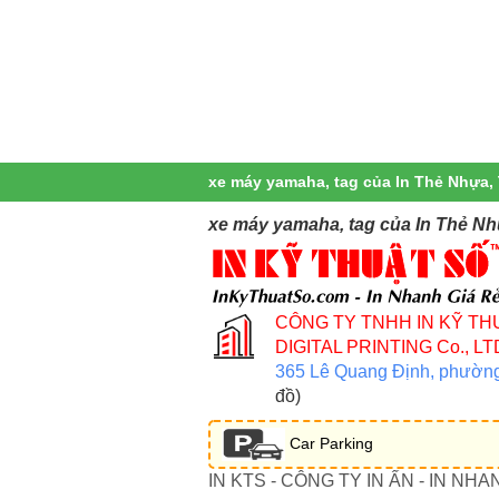
xe máy yamaha, tag của In Thẻ Nhựa, 
xe máy yamaha, tag của In Thẻ Nh
CÔNG TY TNHH IN KỸ TH
DIGITAL PRINTING Co., LT
365 Lê Quang Định, phườn
đồ)
Car Parking
IN KTS - CÔNG TY IN ẤN - IN NHA