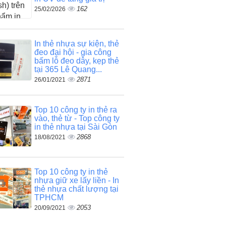
162
25/02/2026
In thẻ nhựa sự kiện, thẻ
đeo đại hội - gia công
bấm lỗ đeo dây, kẹp thẻ
tại 365 Lê Quang...
2871
26/01/2021
Top 10 công ty in thẻ ra
vào, thẻ từ - Top công ty
in thẻ nhựa tại Sài Gòn
2868
18/08/2021
Top 10 công ty in thẻ
nhựa giữ xe lấy liền - In
thẻ nhựa chất lượng tại
TPHCM
2053
20/09/2021