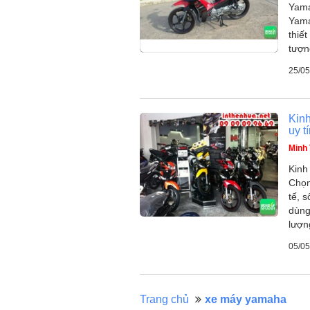
Yama
Yama
thiế
tượn
25/05
Kin
uy t
Minh 
Kinh
Chọn
tế, 
dùng
lượn
05/05
Trang chủ
xe máy yamaha