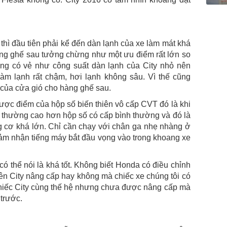
thì đầu tiên phải kể đến dàn lạnh của xe làm mát khá
ng ghế sau tưởng chừng như một ưu điểm rất lớn so
ng có vẻ như công suất dàn lạnh của City nhỏ nên
làm lạnh rất chậm, hơi lạnh không sâu. Vì thế cũng
của cửa gió cho hàng ghế sau.
 nhược điểm của hộp số biến thiên vô cấp CVT đó là khi
ó thường cao hơn hộp số có cấp bình thường và đó là
g cơ khá lớn. Chỉ cần chạy với chân ga nhẹ nhàng ở
 cảm nhận tiếng máy bắt đầu vọng vào trong khoang xe
ó thể nói là khá tốt. Không biết Honda có điều chỉnh
ên City nâng cấp hay không mà chiếc xe chúng tôi có
 chiếc City cùng thế hệ nhưng chưa được nâng cấp mà
 trước.