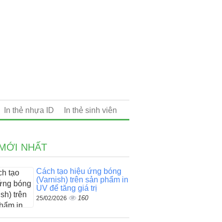
In thẻ nhựa ID
In thẻ sinh viên
 MỚI NHẤT
Cách tạo hiệu ứng bóng
(Varnish) trên sản phẩm in
UV để tăng giá trị
160
25/02/2026