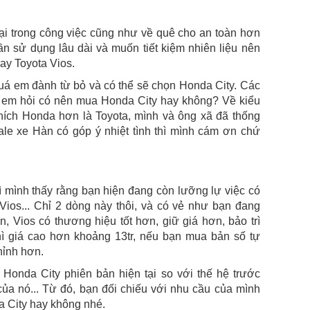
lại trong công việc cũng như về quê cho an toàn hơn
n sử dụng lâu dài và muốn tiết kiệm nhiên liệu nên
ay Toyota Vios.
quá em đành từ bỏ và có thể sẽ chọn Honda City. Các
 em hỏi có nên mua Honda City hay không? Về kiểu
hích Honda hơn là Toyota, mình và ông xã đã thống
le xe Hàn có góp ý nhiệt tình thì mình cám ơn chứ
 mình thấy rằng bạn hiện đang còn lưỡng lự việc có
ios... Chỉ 2 dòng này thôi, và có vẻ như bạn đang
, Vios có thương hiệu tốt hơn, giữ giá hơn, bảo trì
hì giá cao hơn khoảng 13tr, nếu bạn mua bản số tự
hỉnh hơn.
Honda City phiên bản hiện tại so với thế hệ trước
ủa nó... Từ đó, bạn đối chiếu với nhu cầu của mình
 City hay không nhé.