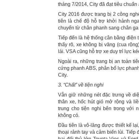
tháng 7/2014, City đã đạt tiêu chuẩn
City 2016 được trang bị 2 công ngh
tiên là chế độ hỗ trợ khởi hành nga
chuyển từ chân phanh sang chân ga 
Tiếp đến là hệ thống cân bằng điện t
thấy rõ, xe không bị văng (cua rộn
lái. VSA cũng hỗ trợ xe duy trì lực k
Ngoài ra, những trang bị an toàn ti
cứng phanh ABS, phân bổ lực phanh 
City.
3. “Chất” về tiện nghi
Vẫn giữ những nét đặc trưng về di
thân xe, hốc hút gió mở rộng và li
trung cho tiện nghi bên trong với 
không có.
Đầu tiên là vô-lăng được thiết kế lạ
thoại rảnh tay và cảm biến lùi. Tiếp 
hai đối thủ lớn Toyota Vios và For