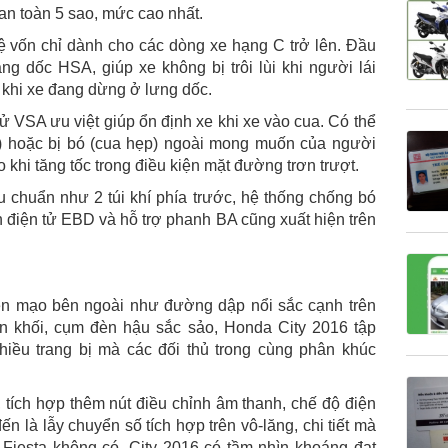
 an toàn 5 sao, mức cao nhất.
ệ vốn chỉ dành cho các dòng xe hạng C trở lên. Đầu
ng dốc HSA, giúp xe không bị trôi lùi khi người lái
khi xe đang dừng ở lưng dốc.
ử VSA ưu việt giúp ổn định xe khi xe vào cua. Có thể
g) hoặc bị bó (cua hẹp) ngoài mong muốn của người
éo khi tăng tốc trong điều kiện mặt đường trơn trượt.
êu chuẩn như 2 túi khí phía trước, hệ thống chống bó
điện tử EBD và hỗ trợ phanh BA cũng xuất hiện trên
ện mạo bên ngoài như đường dập nổi sắc cạnh trên
ền khối, cụm đèn hậu sắc sảo, Honda City 2016 tập
nhiều trang bị mà các đối thủ trong cùng phân khúc
i, tích hợp thêm nút điều chỉnh âm thanh, chế độ điện
đến là lẫy chuyển số tích hợp trên vô-lăng, chi tiết mà
d Fiesta không có. City 2016 có tầm nhìn khoáng đạt