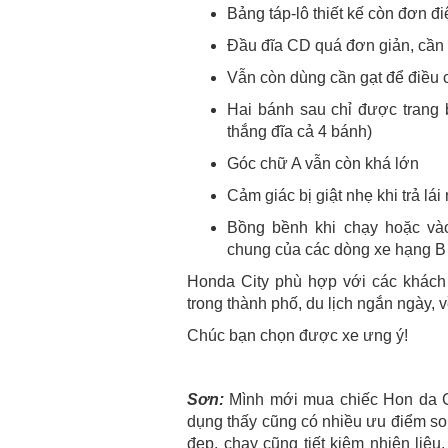
Bảng táp-lô thiết kế còn đơn đi
Đầu đĩa CD quá đơn giản, cần 
Vẫn còn dùng cần gạt để điều c
Hai bánh sau chỉ được trang b
thắng đĩa cả 4 bánh)
Góc chữ A vẫn còn khá lớn
Cảm giác bị giật nhẹ khi trả lá
Bồng bềnh khi chạy hoặc vào
chung của các dòng xe hạng B
Honda City phù hợp với các khách 
trong thành phố, du lịch ngắn ngày, 
Chúc bạn chọn được xe ưng ý!
Sơn:
Mình mới mua chiếc Hon da Ci
dụng thấy cũng có nhiều ưu điểm so
đẹp, chạy cũng tiết kiệm nhiên liệ