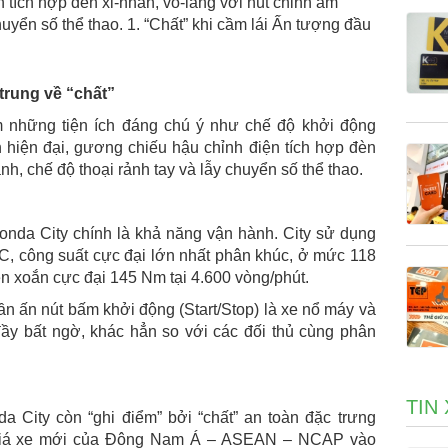
 tích hợp đèn xi-nhan, vô-lăng với nút chỉnh âm
huyển số thể thao. 1. “Chất” khi cầm lái Ấn tượng đầu
trung về “chất”
m những tiện ích đáng chú ý như chế độ khởi động
 hiện đại, gương chiếu hậu chỉnh điện tích hợp đèn
nh, chế độ thoại rảnh tay và lẫy chuyển số thể thao.
Honda City chính là khả năng vận hành. City sử dụng
EC, công suất cực đại lớn nhất phân khúc, ở mức 118
n xoắn cực đại 145 Nm tại 4.600 vòng/phút.
ần ấn nút bấm khởi động (Start/Stop) là xe nổ máy và
đầy bất ngờ, khác hẳn so với các đối thủ cùng phân
TIN
 City còn “ghi điểm” bởi “chất” an toàn đặc trưng
 giá xe mới của Đông Nam Á – ASEAN – NCAP vào