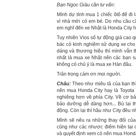
Bạn Ngọc Giàu cần tư vấn:
Mình dự tính mua 1 chiếc ôtô để đi 
vì nhà mới có em bé. Do nhu cầu cầ
em nghĩ đến xe Nhật là Honda City h
Tuy nhiên Vios số tự động giá cao 
bác có kinh nghiệm sử dụng xe cho
dáng và thương hiệu thì mình vẫn t
nhất là mua xe Nhật nên các bạn sa
không có chủ ý là mua xe Hàn đâu.
Trân trọng cám ơn mọi người.
Châu:
Theo như miêu tả của bạn thì
nên mua Honda City hay là Toyota V
nghiêng hơn về phía City. Về cơ bản
bảo dưỡng dễ dàng hơn... Bù lại t
động. Còn lại thì hầu như City đều n
Mình sẽ nêu ra những thay đổi của 
cũng như các nhược điểm hiện tại c
và quyết định xem có nên mua Honda