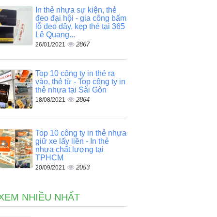
In thẻ nhựa sự kiện, thẻ
đeo đại hội - gia công bấm
lỗ đeo dây, kẹp thẻ tại 365
Lê Quang...
2867
26/01/2021
Top 10 công ty in thẻ ra
vào, thẻ từ - Top công ty in
thẻ nhựa tại Sài Gòn
2864
18/08/2021
Top 10 công ty in thẻ nhựa
giữ xe lấy liền - In thẻ
nhựa chất lượng tại
TPHCM
2053
20/09/2021
 XEM NHIỀU NHẤT