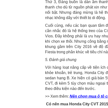
Thứ 3, Đáng buồn là dàn âm thanh 
thanh cho dù từ nguồn phát xịn như 
nổi bật. Nhưng đáng mừng là hệ thốn
nhạc không dây với thiết bị di động.
Cuối cùng, nếu các bạn quan tâm đế
cân nhắc đó là hệ thống treo của C
Vios. Đây không phải là ưu hay nh
khi chọn xe thôi. Nhưng công bằng m
khung gầm trên City 2016 về độ đ
Fiesta trong phân khúc về tiêu chí nà
5. Đánh giá chung
Với hàng loạt nâng cấp về tiện ích
khỏe khoắn, trẻ trung, Honda City
sedan hạng B. Xe hiện có giá bán 5
CVT, đi kèm 5 tùy chọn màu ngoại 
theo điều kiện nào đến trước.
>> Xem thêm:
Nên chọn mua ô tô 
Có nên mua Honda City CVT 201