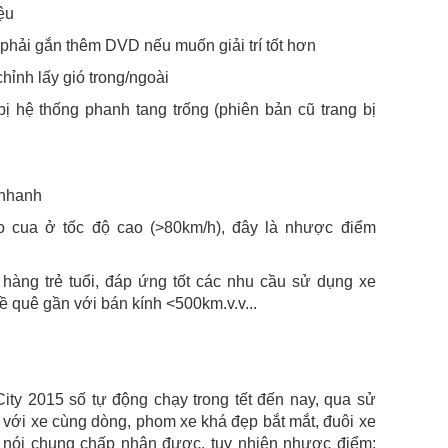
ệu
phải gắn thêm DVD nếu muốn giải trí tốt hơn
hỉnh lấy gió trong/ngoài
ị hệ thống phanh tang trống (phiên bản cũ trang bị
i nhanh
 cua ở tốc độ cao (>80km/h), đây là nhược điểm
hàng trẻ tuổi, đáp ứng tốt các nhu cầu sử dụng xe
về quê gần với bán kính <500km.v.v...
ty 2015 số tự động chạy trong tết đến nay, qua sử
 với xe cùng dòng, phom xe khá đẹp bắt mắt, đuôi xe
u. nói chung chấp nhận được, tuy nhiên nhược điểm: