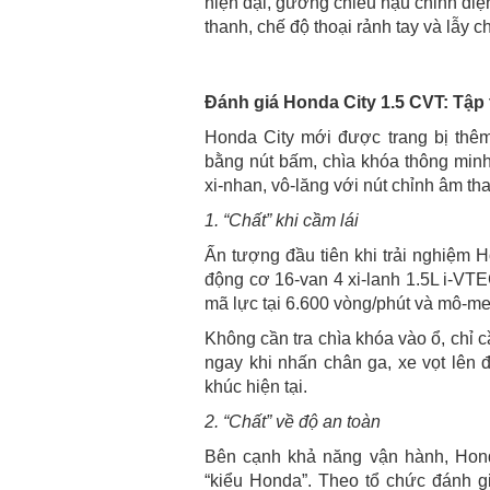
hiện đại, gương chiếu hậu chỉnh điện
thanh, chế độ thoại rảnh tay và lẫy c
Đánh giá Honda City 1.5 CVT: Tập 
Honda City mới được trang bị thê
bằng nút bấm, chìa khóa thông minh
xi-nhan, vô-lăng với nút chỉnh âm tha
1. “Chất” khi cầm lái
Ấn tượng đầu tiên khi trải nghiệm 
động cơ 16-van 4 xi-lanh 1.5L i-VT
mã lực tại 6.600 vòng/phút và mô-me
Không cần tra chìa khóa vào ổ, chỉ c
ngay khi nhấn chân ga, xe vọt lên 
khúc hiện tại.
2. “Chất” về độ an toàn
Bên cạnh khả năng vận hành, Honda
“kiểu Honda”. Theo tổ chức đánh