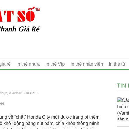
giá rẻ
In thẻ nhựa
In thẻ Vip
In thẻ nhân viên
In thẻ từ
TIN
 Nhựa, 25/09/2018 10:46:10
55
ung về “chất” Honda City mới được trang bị thêm
độ khởi động bằng nút bấm, chìa khóa thông minh