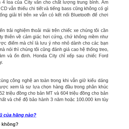
4 loa của City vẫn cho chất lượng trung bình. Âm
CD vẫn thiếu chi tiết và tiếng bass cũng không có gì
g giải trí trên xe vẫn có kết nối Bluetooth để chơi
n trải nghiệm thoải mái trên chiếc xe chúng tôi cần
ity thiên về cảm giác hơi cứng, chứ không mềm như
ược điểm mà chỉ là lưu ý nho nhỏ dành cho các bạn
à nói thì chúng tôi cũng đánh giá cao hệ thống treo,
ầm và ổn định. Honda City chỉ xếp sau chiếc Ford
y.
 cùng công nghệ an toàn trong khi vẫn giữ kiểu dáng
 được xem là sự lựa chọn hàng đầu trong phân khúc
52 triệu đồng cho bản MT và 604 triệu đồng cho bản
thất và chế độ bảo hành 3 năm hoặc 100.000 km tùy
cũ của hãng nào?
5 không?