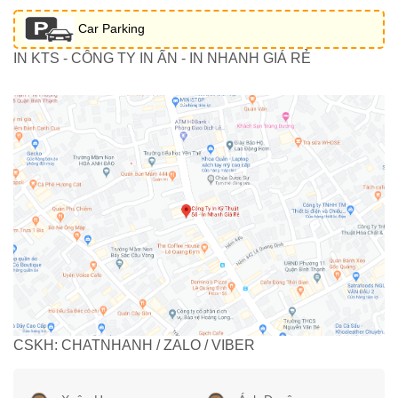
Car Parking
IN KTS - CÔNG TY IN ẤN - IN NHANH GIÁ RẺ
CSKH: CHATNHANH / ZALO / VIBER