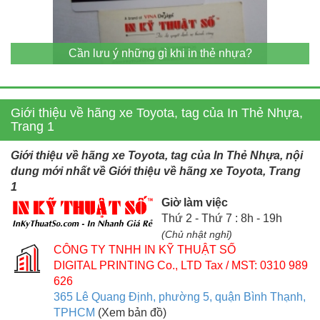
Cần lưu ý những gì khi in thẻ nhựa?
Giới thiệu về hãng xe Toyota, tag của In Thẻ Nhựa,
Trang 1
Giới thiệu về hãng xe Toyota, tag của In Thẻ Nhựa, nội
dung mới nhất về Giới thiệu về hãng xe Toyota, Trang
1
Giờ làm việc
Thứ 2 - Thứ 7 : 8h - 19h
(Chủ nhật nghỉ)
CÔNG TY TNHH IN KỸ THUẬT SỐ
DIGITAL PRINTING Co., LTD
Tax / MST: 0310 989
626
365 Lê Quang Định, phường 5, quận Bình Thạnh,
TPHCM
(Xem bản đồ)