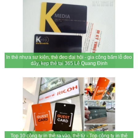
In thẻ nhựa sự kiện, thẻ đeo đại hội - gia công bấm lỗ đeo
dây, kẹp thẻ tại 365 Lê Quang Định
Top 10 công ty in thẻ ra vào, thẻ từ - Top công ty in thẻ