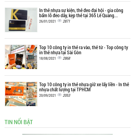
In thẻ nhựa sự kiện, thẻ đeo đại hội - gia công
bấm lỗ đeo dây, kẹp thẻ tại 365 Lê Quang...
2871
26/01/2021
Top 10 công ty in thẻ ra vào, thẻ từ - Top công ty
in thẻ nhựa tại Sài Gòn
2868
18/08/2021
Top 10 công ty in thẻ nhựa giữ xe lấy liền - In thẻ
nhựa chất lượng tại TPHCM
2053
20/09/2021
TIN NỔI BẬT