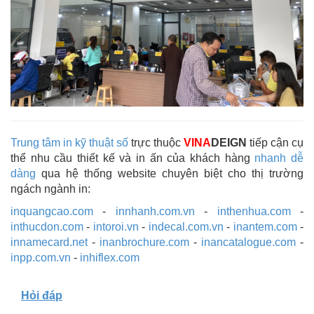
Trung tâm in kỹ thuật số
trực thuộc
VINA
DEIGN
tiếp cận cụ
thể nhu cầu thiết kế và in ấn của khách hàng
nhanh dễ
dàng
qua hệ thống website chuyên biệt cho thị trường
ngách ngành in:
inquangcao.com
-
innhanh.com.vn
-
inthenhua.com
-
inthucdon.com
-
intoroi.vn
-
indecal.com.vn
-
inantem.com
-
innamecard.net
-
inanbrochure.com
-
inancatalogue.com
-
inpp.com.vn
-
inhiflex.com
Hỏi đáp