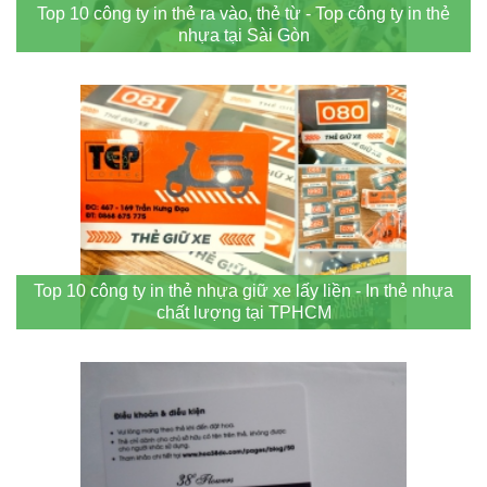
Top 10 công ty in thẻ ra vào, thẻ từ - Top công ty in thẻ
nhựa tại Sài Gòn
Top 10 công ty in thẻ nhựa giữ xe lấy liền - In thẻ nhựa
chất lượng tại TPHCM