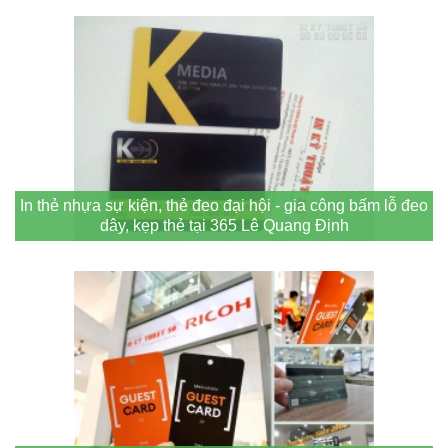
In thẻ nhựa sự kiện, thẻ đeo đại hội - gia công bấm lỗ đeo
dây, kẹp thẻ tại 365 Lê Quang Định