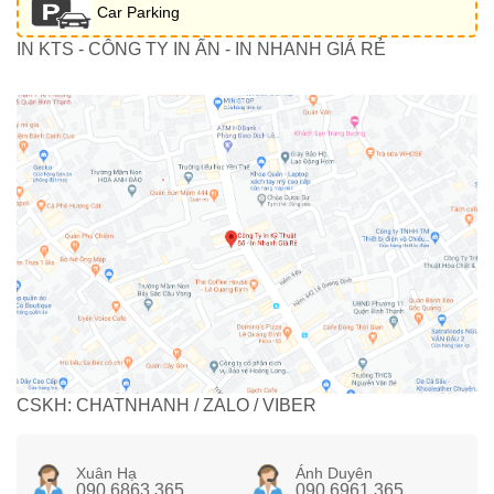
Car Parking
IN KTS - CÔNG TY IN ẤN - IN NHANH GIÁ RẺ
CSKH: CHATNHANH / ZALO / VIBER
Xuân Hạ
Ánh Duyên
090 6863 365
090 6961 365