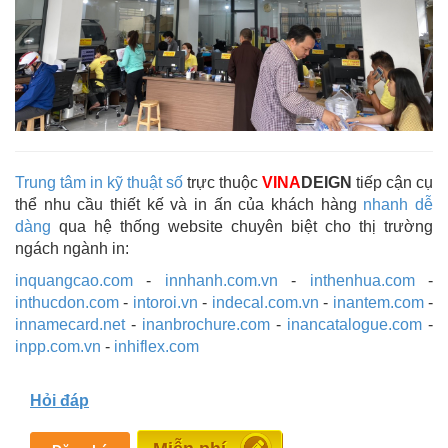
Trung tâm in kỹ thuật số
trực thuộc
VINA
DEIGN
tiếp cận cụ
thể nhu cầu thiết kế và in ấn của khách hàng
nhanh dễ
dàng
qua hệ thống website chuyên biệt cho thị trường
ngách ngành in:
inquangcao.com
-
innhanh.com.vn
-
inthenhua.com
-
inthucdon.com
-
intoroi.vn
-
indecal.com.vn
-
inantem.com
-
innamecard.net
-
inanbrochure.com
-
inancatalogue.com
-
inpp.com.vn
-
inhiflex.com
Hỏi đáp