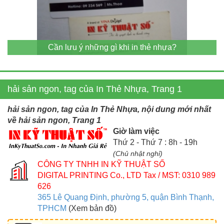
Cần lưu ý những gì khi in thẻ nhựa?
hải sản ngon, tag của In Thẻ Nhựa, Trang 1
hải sản ngon, tag của In Thẻ Nhựa, nội dung mới nhất
về hải sản ngon, Trang 1
Giờ làm việc
Thứ 2 - Thứ 7 : 8h - 19h
(Chủ nhật nghỉ)
CÔNG TY TNHH IN KỸ THUẬT SỐ
DIGITAL PRINTING Co., LTD
Tax / MST: 0310 989
626
365 Lê Quang Định, phường 5, quận Bình Thạnh,
TPHCM
(Xem bản đồ)