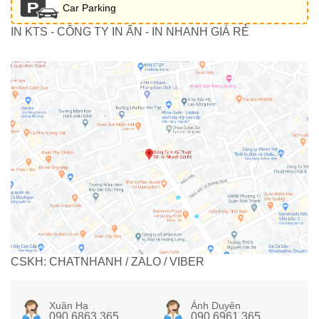
Car Parking
IN KTS - CÔNG TY IN ẤN - IN NHANH GIÁ RẺ
CSKH: CHATNHANH / ZALO / VIBER
Xuân Hạ
Ánh Duyên
090 6863 365
090 6961 365