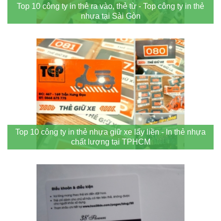
Top 10 công ty in thẻ ra vào, thẻ từ - Top công ty in thẻ
nhựa tại Sài Gòn
Top 10 công ty in thẻ nhựa giữ xe lấy liền - In thẻ nhựa
chất lượng tại TPHCM