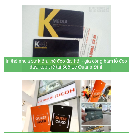
In thẻ nhựa sự kiện, thẻ đeo đại hội - gia công bấm lỗ đeo
dây, kẹp thẻ tại 365 Lê Quang Định