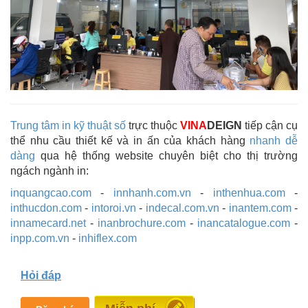
Trung tâm in kỹ thuật số
trực thuộc
VINA
DEIGN
tiếp cận cụ
thể nhu cầu thiết kế và in ấn của khách hàng
nhanh dễ
dàng
qua hệ thống website chuyên biệt cho thị trường
ngách ngành in:
inquangcao.com
-
innhanh.com.vn
-
inthenhua.com
-
inthucdon.com
-
intoroi.vn
-
indecal.com.vn
-
inantem.com
-
innamecard.net
-
inanbrochure.com
-
inancatalogue.com
-
inpp.com.vn
-
inhiflex.com
Hỏi đáp