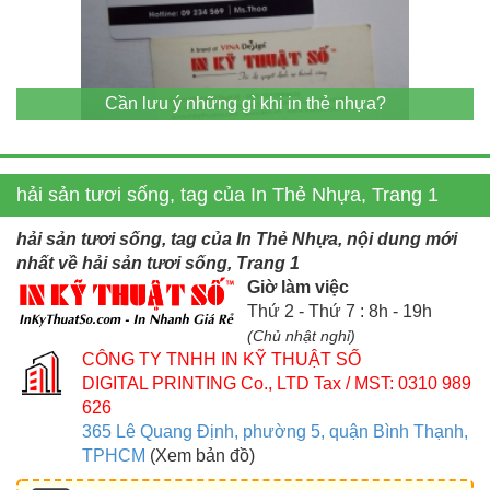
Cần lưu ý những gì khi in thẻ nhựa?
hải sản tươi sống, tag của In Thẻ Nhựa, Trang 1
hải sản tươi sống, tag của In Thẻ Nhựa, nội dung mới
nhất về hải sản tươi sống, Trang 1
Giờ làm việc
Thứ 2 - Thứ 7 : 8h - 19h
(Chủ nhật nghỉ)
CÔNG TY TNHH IN KỸ THUẬT SỐ
DIGITAL PRINTING Co., LTD
Tax / MST: 0310 989
626
365 Lê Quang Định, phường 5, quận Bình Thạnh,
TPHCM
(Xem bản đồ)