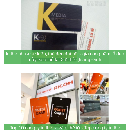
In thẻ nhựa sự kiện, thẻ đeo đại hội - gia công bấm lỗ đeo
dây, kẹp thẻ tại 365 Lê Quang Định
Top 10 công ty in thẻ ra vào, thẻ từ - Top công ty in thẻ