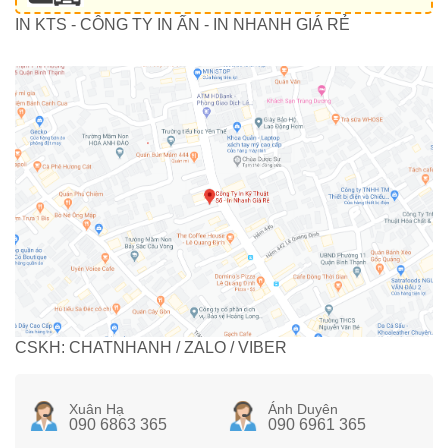
IN KTS - CÔNG TY IN ẤN - IN NHANH GIÁ RẺ
CSKH: CHATNHANH / ZALO / VIBER
Xuân Hạ
Ánh Duyên
090 6863 365
090 6961 365