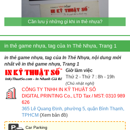
Cần lưu ý những gì khi in thẻ nhựa?
in thẻ game nhựa, tag của In Thẻ Nhựa, Trang 1
in thẻ game nhựa, tag của In Thẻ Nhựa, nội dung mới
nhất về in thẻ game nhựa, Trang 1
Giờ làm việc
Thứ 2 - Thứ 7 : 8h - 19h
(Chủ nhật nghỉ)
CÔNG TY TNHH IN KỸ THUẬT SỐ
DIGITAL PRINTING Co., LTD
Tax / MST: 0310 989
626
365 Lê Quang Định, phường 5, quận Bình Thạnh,
TPHCM
(Xem bản đồ)
Car Parking