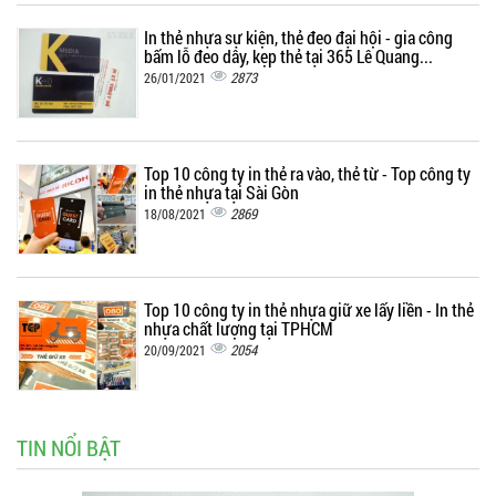
In thẻ nhựa sự kiện, thẻ đeo đại hội - gia công
bấm lỗ đeo dây, kẹp thẻ tại 365 Lê Quang...
2873
26/01/2021
Top 10 công ty in thẻ ra vào, thẻ từ - Top công ty
in thẻ nhựa tại Sài Gòn
2869
18/08/2021
Top 10 công ty in thẻ nhựa giữ xe lấy liền - In thẻ
nhựa chất lượng tại TPHCM
2054
20/09/2021
TIN NỔI BẬT