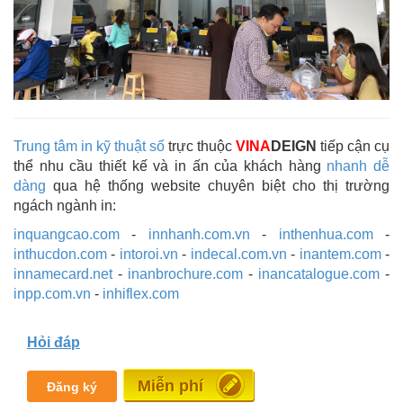
Trung tâm in kỹ thuật số
trực thuộc
VINA
DEIGN
tiếp cận cụ
thể nhu cầu thiết kế và in ấn của khách hàng
nhanh dễ
dàng
qua hệ thống website chuyên biệt cho thị trường
ngách ngành in:
inquangcao.com
-
innhanh.com.vn
-
inthenhua.com
-
inthucdon.com
-
intoroi.vn
-
indecal.com.vn
-
inantem.com
-
innamecard.net
-
inanbrochure.com
-
inancatalogue.com
-
inpp.com.vn
-
inhiflex.com
Hỏi đáp
Đăng tin
Đăng ký