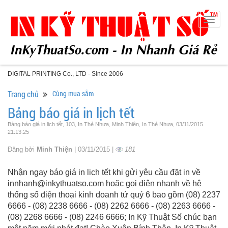
Togg
navig
DIGITAL PRINTING Co., LTD - Since 2006
Trang chủ
Cùng mua sắm
Bảng báo giá in lịch tết
Bảng báo giá in lịch tết, 103, In Thẻ Nhựa, Minh Thiện, In Thẻ Nhựa, 03/11/2015
21:13:25
Đăng bởi
Minh Thiện
| 03/11/2015 |
181
Nhận ngay báo giá in lich tết khi gửi yêu cầu đặt in về
innhanh@inkythuatso.com hoặc gọi điện nhanh về hệ
thống số điện thoại kinh doanh tứ quý 6 bao gồm (08) 2237
6666 - (08) 2238 6666 - (08) 2262 6666 - (08) 2263 6666 -
(08) 2268 6666 - (08) 2246 6666; In Kỹ Thuật Số chúc bạn