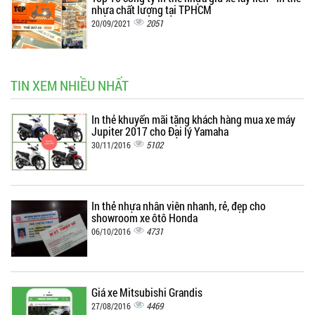
nhựa chất lượng tại TPHCM
2051
20/09/2021
TIN XEM NHIỀU NHẤT
In thẻ khuyến mãi tặng khách hàng mua xe máy
Jupiter 2017 cho Đại lý Yamaha
5102
30/11/2016
In thẻ nhựa nhân viên nhanh, rẻ, đẹp cho
showroom xe ôtô Honda
4731
06/10/2016
Giá xe Mitsubishi Grandis
4469
27/08/2016