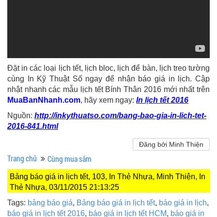
Đặt in các loại lịch tết, lịch bloc, lịch để bàn, lịch treo tường
cùng In Kỹ Thuật Số ngay để nhận báo giá in lịch. Cập
nhật nhanh các mẫu lịch tết Bính Thân 2016 mới nhất trên
MuaBanNhanh.com
, hãy xem ngay:
In lịch tết 2016
Nguồn:
http://inkythuatso.com/bang-bao-gia-in-lich-tet-
2016-841.html
Đăng bởi Minh Thiện
Trang chủ
Cùng mua sắm
Bảng báo giá in lịch tết, 103, In Thẻ Nhựa, Minh Thiện, In
Thẻ Nhựa, 03/11/2015 21:13:25
Tags:
bảng báo giá
,
Bảng báo giá in lịch tết
,
báo giá in lịch
,
báo giá in lịch tết 2016
,
báo giá in lịch tết HCM
,
báo giá in