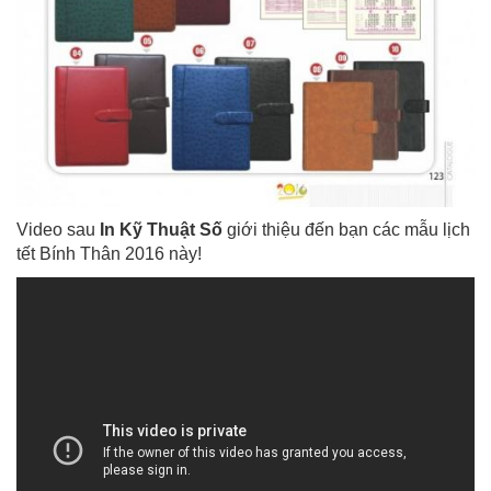
Video sau
In Kỹ Thuật Số
giới thiệu đến bạn các mẫu lịch
tết Bính Thân 2016 này!