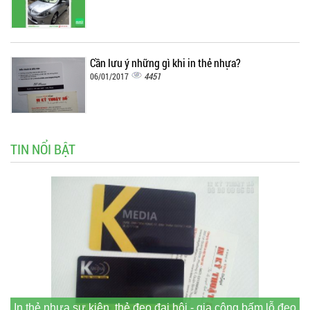
Cần lưu ý những gì khi in thẻ nhựa?
4451
06/01/2017
TIN NỔI BẬT
In thẻ nhựa sự kiện, thẻ đeo đại hội - gia công bấm lỗ đeo