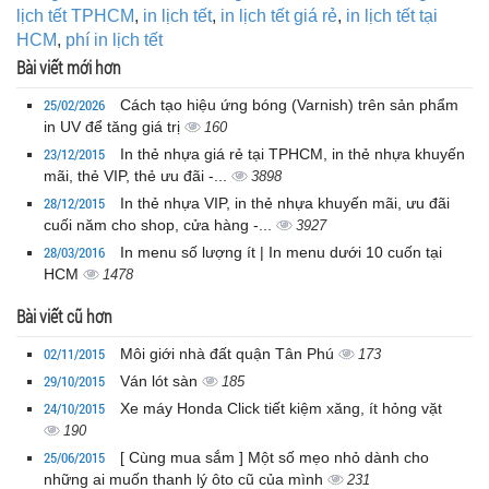
lịch tết TPHCM
,
in lịch tết
,
in lịch tết giá rẻ
,
in lịch tết tại
HCM
,
phí in lịch tết
Bài viết mới hơn
25/02/2026
Cách tạo hiệu ứng bóng (Varnish) trên sản phẩm
in UV để tăng giá trị
160
23/12/2015
In thẻ nhựa giá rẻ tại TPHCM, in thẻ nhựa khuyến
mãi, thẻ VIP, thẻ ưu đãi -...
3898
28/12/2015
In thẻ nhựa VIP, in thẻ nhựa khuyến mãi, ưu đãi
cuối năm cho shop, cửa hàng -...
3927
28/03/2016
In menu số lượng ít | In menu dưới 10 cuốn tại
HCM
1478
Bài viết cũ hơn
02/11/2015
Môi giới nhà đất quận Tân Phú
173
29/10/2015
Ván lót sàn
185
24/10/2015
Xe máy Honda Click tiết kiệm xăng, ít hỏng vặt
190
25/06/2015
[ Cùng mua sắm ] Một số mẹo nhỏ dành cho
những ai muốn thanh lý ôto cũ của mình
231