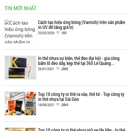
TIN MỚI NHẤT
Cách tạo hiệu ứng bóng (Varnish) trên sản phẩm
in UV để tăng giá trị
160
25/02/2026
In thẻ nhựa sự kiện, thẻ đeo đại hội - gia công
bấm lỗ đeo dây, kẹp thẻ tại 365 Lê Quang...
2866
26/01/2021
Top 10 công ty in thẻ ra vào, thẻ từ - Top công ty
in thẻ nhựa tại Sài Gòn
2864
18/08/2021
Top 10 công ty in thẻ nhựa giữ xe lấy liền - In thẻ