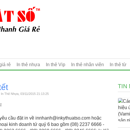
giá rẻ
In thẻ nhựa
In thẻ Vip
In thẻ nhân viên
In thẻ từ
tết
TIN
n, In Thẻ Nhựa, 03/11/2015 21:13:25
1
ửi yêu cầu đặt in về innhanh@inkythuatso.com hoặc
thoại kinh doanh tứ quý 6 bao gồm (08) 2237 6666 -