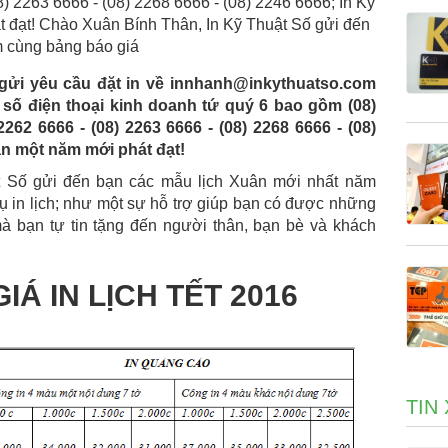
8) 2263 6666 - (08) 2268 6666 - (08) 2246 6666; In Kỹ
 đạt! Chào Xuân Bính Thân, In Kỹ Thuật Số gửi đến
m cùng bảng báo giá
i gửi yêu cầu đặt in về innhanh@inkythuatso.com
 số điện thoại kinh doanh tứ quý 6 bao gồm (08)
2262 6666 - (08) 2263 6666 - (08) 2268 6666 - (08)
ạn một năm mới phát đạt!
t Số gửi đến bạn các mẫu lịch Xuân mới nhất năm
ụ in lịch; như một sự hỗ trợ giúp bạn có được những
à bạn tự tin tặng đến người thân, bạn bè và khách
Á IN LỊCH TẾT 2016
TIN