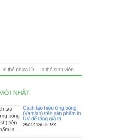
In thẻ nhựa ID
In thẻ sinh viên
 MỚI NHẤT
Cách tạo hiệu ứng bóng
(Varnish) trên sản phẩm in
UV để tăng giá trị
163
25/02/2026