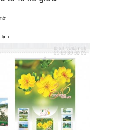
 mờ
 lịch