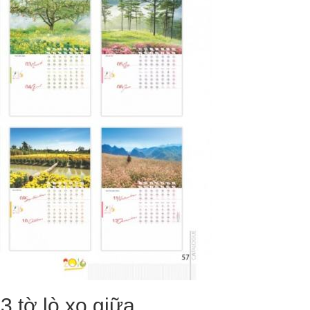
3 tờ lò xo giữa