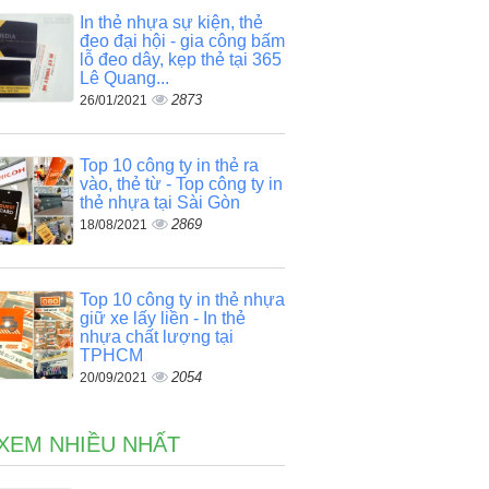
In thẻ nhựa sự kiện, thẻ
đeo đại hội - gia công bấm
lỗ đeo dây, kẹp thẻ tại 365
Lê Quang...
2873
26/01/2021
Top 10 công ty in thẻ ra
vào, thẻ từ - Top công ty in
thẻ nhựa tại Sài Gòn
2869
18/08/2021
Top 10 công ty in thẻ nhựa
giữ xe lấy liền - In thẻ
nhựa chất lượng tại
TPHCM
2054
20/09/2021
 XEM NHIỀU NHẤT