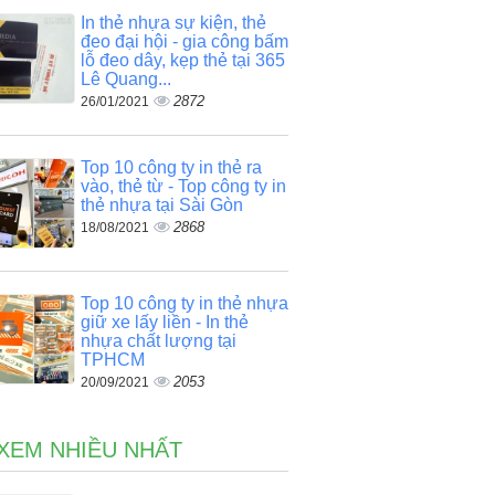
In thẻ nhựa sự kiện, thẻ
đeo đại hội - gia công bấm
lỗ đeo dây, kẹp thẻ tại 365
Lê Quang...
2872
26/01/2021
Top 10 công ty in thẻ ra
vào, thẻ từ - Top công ty in
thẻ nhựa tại Sài Gòn
2868
18/08/2021
Top 10 công ty in thẻ nhựa
giữ xe lấy liền - In thẻ
nhựa chất lượng tại
TPHCM
2053
20/09/2021
 XEM NHIỀU NHẤT