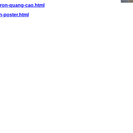
g-ron-quang-cao.html
h-poster.html