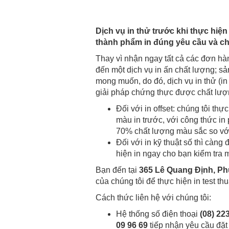
Dịch vụ in thử trước khi thực hi
thành phẩm in đúng yêu cầu và ch
Thay vì nhận ngay tất cả các đơn hà
đến một dịch vụ in ấn chất lượng; s
mong muốn, do đó, dịch vụ in thử (i
giải pháp chứng thực được chất lượn
Đối với in offset: chúng tôi th
màu in trước, với công thức in 
70% chất lượng màu sắc so với 
Đối với in kỹ thuật số thì càn
hiện in ngay cho bạn kiểm tra
Bạn đến tại
365 Lê Quang Định, P
của chúng tôi để thực hiện in test thu
Cách thức liên hệ với chúng tôi:
Hệ thống số điện thoại
(08) 22
09 96 69
tiếp nhận yêu cầu đặt