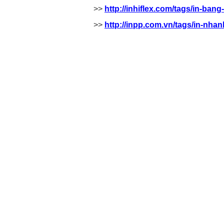
>>
http://inhiflex.com/tags/in-ban
>>
http://inpp.com.vn/tags/in-nhan