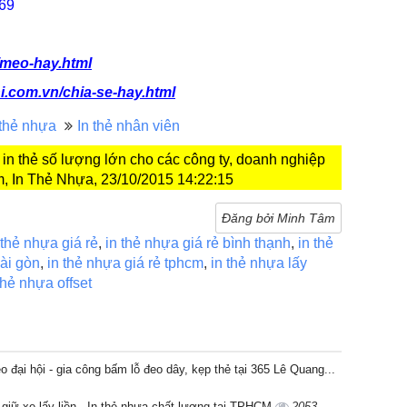
69
/meo-hay.html
i.com.vn/chia-se-hay.html
 thẻ nhựa
In thẻ nhân viên
 in thẻ số lượng lớn cho các công ty, doanh nghiệp
m, In Thẻ Nhựa, 23/10/2015 14:22:15
Đăng bởi Minh Tâm
 thẻ nhựa giá rẻ
,
in thẻ nhựa giá rẻ bình thạnh
,
in thẻ
sài gòn
,
in thẻ nhựa giá rẻ tphcm
,
in thẻ nhựa lấy
thẻ nhựa offset
o đại hội - gia công bấm lỗ đeo dây, kẹp thẻ tại 365 Lê Quang...
 giữ xe lấy liền - In thẻ nhựa chất lượng tại TPHCM
2053