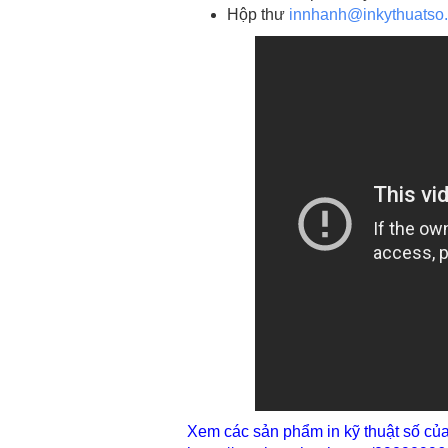
Hộp thư
innhanh@inkythuatso
Xem các sản phẩm in kỹ thuật số củ