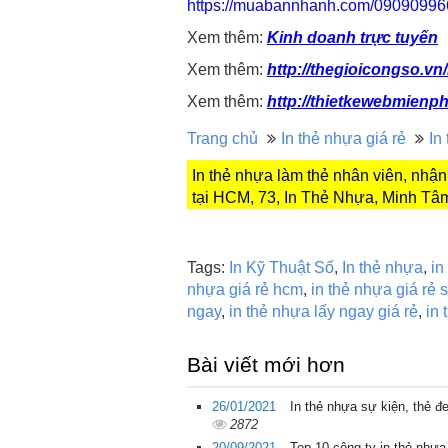
https://muabannhanh.com/09090996
Xem thêm:
Kinh doanh trực tuyến
Xem thêm:
http://thegioicongso.vn
Xem thêm:
http://thietkewebmienph
Trang chủ
In thẻ nhựa giá rẻ
In
In thẻ nhựa làm thẻ nhân viên, nhận
tại HCM, 73, In Thẻ Nhựa, Minh Tâ
Tags:
In Kỹ Thuật Số
,
In thẻ nhựa
,
in
nhựa giá rẻ hcm
,
in thẻ nhựa giá rẻ 
ngay
,
in thẻ nhựa lấy ngay giá rẻ
,
in 
Bài viết mới hơn
26/01/2021
In thẻ nhựa sự kiện, thẻ đe
2872
20/09/2021
Top 10 công ty in thẻ nhựa