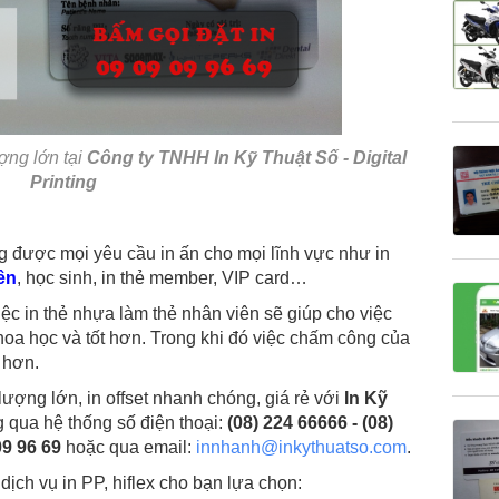
ợng lớn tại
Công ty TNHH In Kỹ Thuật Số - Digital
Printing
g được mọi yêu cầu in ấn cho mọi lĩnh vực như in
ên
, học sinh, in thẻ member, VIP card…
iệc in thẻ nhựa làm thẻ nhân viên sẽ giúp cho việc
khoa học và tốt hơn. Trong khi đó việc chấm công của
 hơn.
lượng lớn, in offset nhanh chóng, giá rẻ với
In Kỹ
 qua hệ thống số điện thoại:
(08) 224 66666 - (08)
09 96 69
hoặc qua email:
innhanh@inkythuatso.com
.
ịch vụ in PP, hiflex cho bạn lựa chọn: