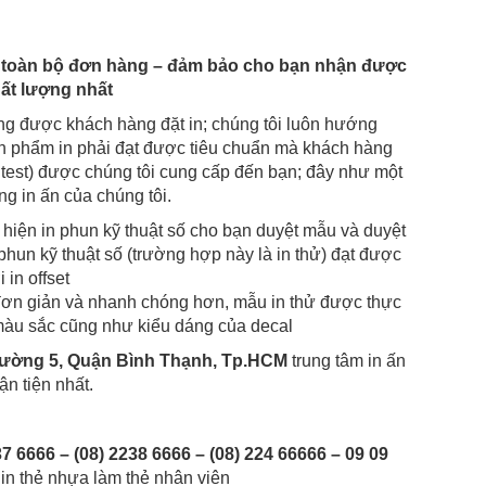
ện toàn bộ đơn hàng – đảm bảo cho bạn nhận được
ất lượng nhất
ng được khách hàng đặt in; chúng tôi luôn hướng
ản phẩm in phải đạt được tiêu chuẩn mà khách hàng
n test) được chúng tôi cung cấp đến bạn; đây như một
g in ấn của chúng tôi.
ực hiện in phun kỹ thuật số cho bạn duyệt mẫu và duyệt
phun kỹ thuật số (trường hợp này là in thử) đạt được
in offset
g đơn giản và nhanh chóng hơn, mẫu in thử được thực
 màu sắc cũng như kiểu dáng của decal
hường 5, Quận Bình Thạnh, Tp.HCM
trung tâm in ấn
ận tiện nhất.
37 6666 – (08) 2238 6666 – (08) 224 66666 – 09 09
 in thẻ nhựa làm thẻ nhân viên