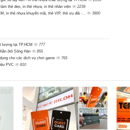
làm thẻ đeo, in thẻ nhựa, in thẻ nhân viên
2239
CM, in thẻ nhựa khuyến mãi, thẻ VIP, thẻ ưu đãi -...
3900
ất lượng tại TP.HCM
777
 phần ôtô Sông Hàn
855
 dụng cho các dịch vụ chơi game
765
 liệu PVC
810