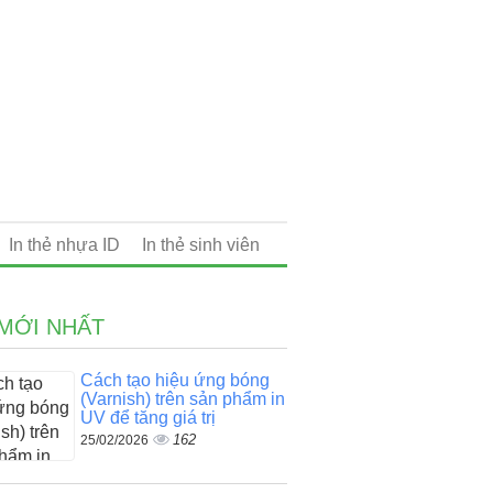
In thẻ nhựa ID
In thẻ sinh viên
 MỚI NHẤT
Cách tạo hiệu ứng bóng
(Varnish) trên sản phẩm in
UV để tăng giá trị
162
25/02/2026