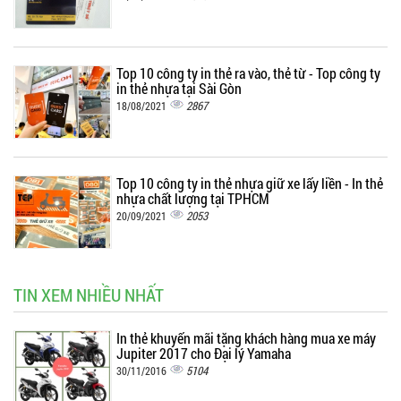
Top 10 công ty in thẻ ra vào, thẻ từ - Top công ty
in thẻ nhựa tại Sài Gòn
2867
18/08/2021
Top 10 công ty in thẻ nhựa giữ xe lấy liền - In thẻ
nhựa chất lượng tại TPHCM
2053
20/09/2021
TIN XEM NHIỀU NHẤT
In thẻ khuyến mãi tặng khách hàng mua xe máy
Jupiter 2017 cho Đại lý Yamaha
5104
30/11/2016