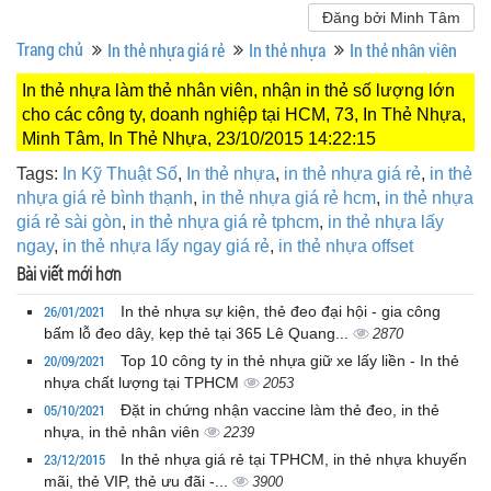
Đăng bởi Minh Tâm
Trang chủ
In thẻ nhựa giá rẻ
In thẻ nhựa
In thẻ nhân viên
In thẻ nhựa làm thẻ nhân viên, nhận in thẻ số lượng lớn
cho các công ty, doanh nghiệp tại HCM, 73, In Thẻ Nhựa,
Minh Tâm, In Thẻ Nhựa, 23/10/2015 14:22:15
Tags:
In Kỹ Thuật Số
,
In thẻ nhựa
,
in thẻ nhựa giá rẻ
,
in thẻ
nhựa giá rẻ bình thạnh
,
in thẻ nhựa giá rẻ hcm
,
in thẻ nhựa
giá rẻ sài gòn
,
in thẻ nhựa giá rẻ tphcm
,
in thẻ nhựa lấy
ngay
,
in thẻ nhựa lấy ngay giá rẻ
,
in thẻ nhựa offset
Bài viết mới hơn
26/01/2021
In thẻ nhựa sự kiện, thẻ đeo đại hội - gia công
bấm lỗ đeo dây, kẹp thẻ tại 365 Lê Quang...
2870
20/09/2021
Top 10 công ty in thẻ nhựa giữ xe lấy liền - In thẻ
nhựa chất lượng tại TPHCM
2053
05/10/2021
Đặt in chứng nhận vaccine làm thẻ đeo, in thẻ
nhựa, in thẻ nhân viên
2239
23/12/2015
In thẻ nhựa giá rẻ tại TPHCM, in thẻ nhựa khuyến
mãi, thẻ VIP, thẻ ưu đãi -...
3900