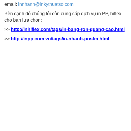
email:
innhanh@inkythuatso.com
.
Bên cạnh đó chúng tôi còn cung cấp dịch vụ in PP, hiflex
cho bạn lựa chọn:
>>
http://inhiflex.com/tags/in-bang-ron-quang-cao.html
>>
http://inpp.com.vn/tags/in-nhanh-poster.html