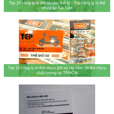
Top 10 công ty in thẻ ra vào, thẻ từ - Top công ty in thẻ
nhựa tại Sài Gòn
Top 10 công ty in thẻ nhựa giữ xe lấy liền - In thẻ nhựa
chất lượng tại TPHCM