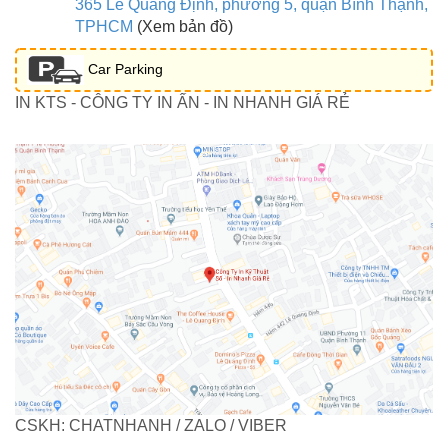
365 Lê Quang Định, phường 5, quận Bình Thạnh,
TPHCM
(Xem bản đồ)
Car Parking
IN KTS - CÔNG TY IN ẤN - IN NHANH GIÁ RẺ
CSKH: CHATNHANH / ZALO / VIBER