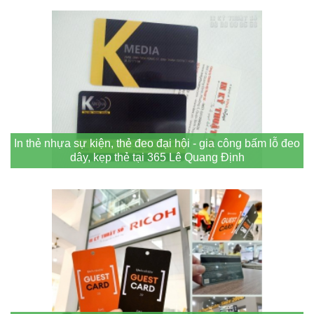
In thẻ nhựa sự kiện, thẻ đeo đại hội - gia công bấm lỗ đeo
dây, kẹp thẻ tại 365 Lê Quang Định