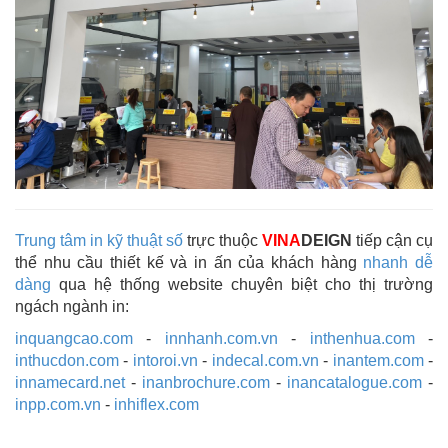
Trung tâm in kỹ thuật số
trực thuộc
VINA
DEIGN
tiếp cận cụ
thể nhu cầu thiết kế và in ấn của khách hàng
nhanh dễ
dàng
qua hệ thống website chuyên biệt cho thị trường
ngách ngành in:
inquangcao.com
-
innhanh.com.vn
-
inthenhua.com
-
inthucdon.com
-
intoroi.vn
-
indecal.com.vn
-
inantem.com
-
innamecard.net
-
inanbrochure.com
-
inancatalogue.com
-
inpp.com.vn
-
inhiflex.com