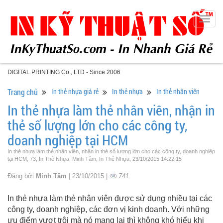
Togg
navig
DIGITAL PRINTING Co., LTD - Since 2006
Trang chủ
In thẻ nhựa giá rẻ
In thẻ nhựa
In thẻ nhân viên
In thẻ nhựa làm thẻ nhân viên, nhận in
thẻ số lượng lớn cho các công ty,
doanh nghiệp tại HCM
In thẻ nhựa làm thẻ nhân viên, nhận in thẻ số lượng lớn cho các công ty, doanh nghiệp
tại HCM, 73, In Thẻ Nhựa, Minh Tâm, In Thẻ Nhựa, 23/10/2015 14:22:15
Đăng bởi
Minh Tâm
| 23/10/2015 |
741
In thẻ nhựa làm thẻ nhân viên được sử dụng nhiều tại các
công ty, doanh nghiệp, các đơn vị kinh doanh. Với những
ưu điểm vượt trội mà nó mang lại thì không khó hiểu khi