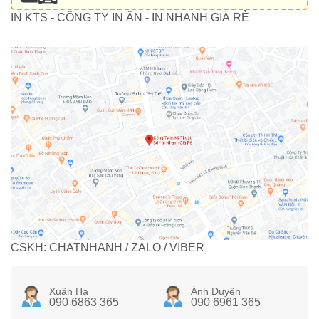
IN KTS - CÔNG TY IN ẤN - IN NHANH GIÁ RẺ
CSKH: CHATNHANH / ZALO / VIBER
Xuân Hạ
Ánh Duyên
090 6863 365
090 6961 365