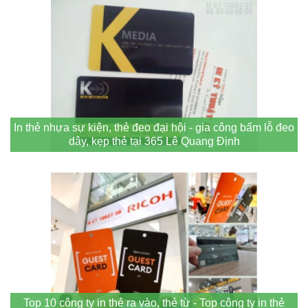
In thẻ nhựa sự kiện, thẻ đeo đại hội - gia công bấm lỗ đeo
dây, kẹp thẻ tại 365 Lê Quang Định
Top 10 công ty in thẻ ra vào, thẻ từ - Top công ty in thẻ