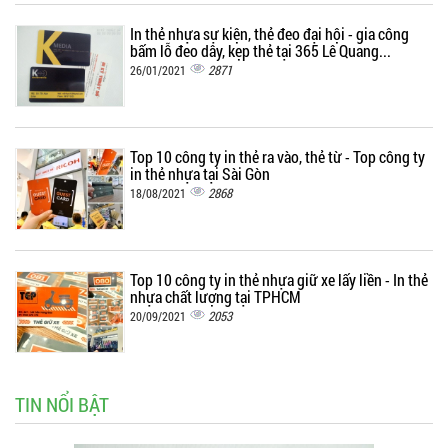
In thẻ nhựa sự kiện, thẻ đeo đại hội - gia công
bấm lỗ đeo dây, kẹp thẻ tại 365 Lê Quang...
2871
26/01/2021
Top 10 công ty in thẻ ra vào, thẻ từ - Top công ty
in thẻ nhựa tại Sài Gòn
2868
18/08/2021
Top 10 công ty in thẻ nhựa giữ xe lấy liền - In thẻ
nhựa chất lượng tại TPHCM
2053
20/09/2021
TIN NỔI BẬT