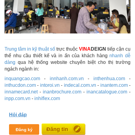
Trung tâm in kỹ thuật số
trực thuộc
VINA
DEIGN
tiếp cận cụ
thể nhu cầu thiết kế và in ấn của khách hàng
nhanh dễ
dàng
qua hệ thống website chuyên biệt cho thị trường
ngách ngành in:
inquangcao.com
-
innhanh.com.vn
-
inthenhua.com
-
inthucdon.com
-
intoroi.vn
-
indecal.com.vn
-
inantem.com
-
innamecard.net
-
inanbrochure.com
-
inancatalogue.com
-
inpp.com.vn
-
inhiflex.com
Hỏi đáp
Miễn phí
Đăng ký