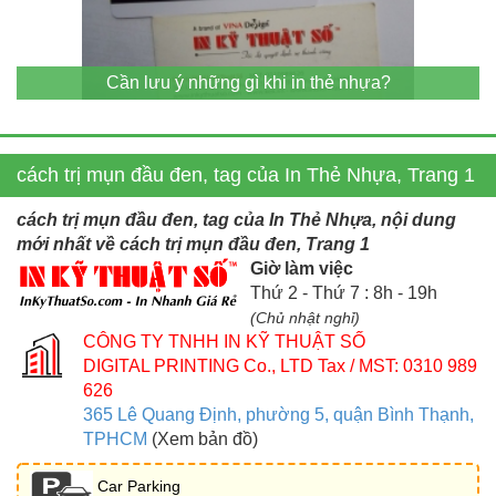
Cần lưu ý những gì khi in thẻ nhựa?
cách trị mụn đầu đen, tag của In Thẻ Nhựa, Trang 1
cách trị mụn đầu đen, tag của In Thẻ Nhựa, nội dung
mới nhất về cách trị mụn đầu đen, Trang 1
Giờ làm việc
Thứ 2 - Thứ 7 : 8h - 19h
(Chủ nhật nghỉ)
CÔNG TY TNHH IN KỸ THUẬT SỐ
DIGITAL PRINTING Co., LTD
Tax / MST: 0310 989
626
365 Lê Quang Định, phường 5, quận Bình Thạnh,
TPHCM
(Xem bản đồ)
Car Parking