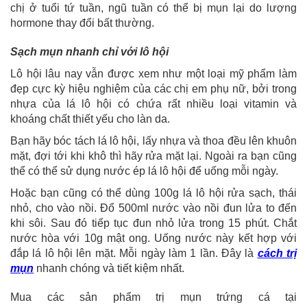
chị ở tuổi tứ tuần, ngũ tuần có thể bị mụn lại do lượng
hormone thay đổi bất thường.
Sạch mụn nhanh chỉ với lô hội
Lô hội lâu nay vẫn được xem như một loại mỹ phẩm làm
đẹp cực kỳ hiệu nghiệm của các chị em phụ nữ, bởi trong
nhựa của lá lô hội có chứa rất nhiều loại vitamin và
khoáng chất thiết yếu cho làn da.
Bạn hãy bóc tách lá lô hội, lấy nhựa và thoa đều lên khuôn
mặt, đợi tới khi khô thì hãy rửa mặt lại. Ngoài ra bạn cũng
thể có thể sử dụng nước ép lá lô hội để uống mỗi ngày.
Hoặc bạn cũng có thể dùng 100g lá lô hội rửa sạch, thái
nhỏ, cho vào nồi. Đổ 500ml nước vào nồi đun lửa to đến
khi sôi. Sau đó tiếp tục đun nhỏ lửa trong 15 phút. Chắt
nước hòa với 10g mật ong. Uống nước này kết hợp với
đắp lá lô hội lên mặt. Mỗi ngày làm 1 lần. Đây là
cách trị
mụn
nhanh chóng và tiết kiệm nhất.
Mua các sản phẩm trị mụn trứng cá tại