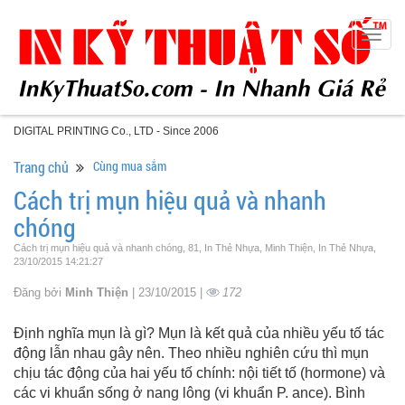
Togg
navig
DIGITAL PRINTING Co., LTD - Since 2006
Trang chủ
Cùng mua sắm
Cách trị mụn hiệu quả và nhanh
chóng
Cách trị mụn hiệu quả và nhanh chóng, 81, In Thẻ Nhựa, Minh Thiện, In Thẻ Nhựa,
23/10/2015 14:21:27
Đăng bởi
Minh Thiện
| 23/10/2015 |
172
Định nghĩa mụn là gì? Mụn là kết quả của nhiều yếu tố tác
động lẫn nhau gây nên. Theo nhiều nghiên cứu thì mụn
chịu tác động của hai yếu tố chính: nội tiết tố (hormone) và
các vi khuẩn sống ở nang lông (vi khuẩn P. ance). Bình