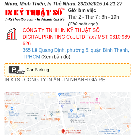
Nhựa, Minh Thiện, In Thẻ Nhựa, 23/10/2015 14:21:27
Giờ làm việc
Thứ 2 - Thứ 7 : 8h - 19h
(Chủ nhật nghỉ)
CÔNG TY TNHH IN KỸ THUẬT SỐ
DIGITAL PRINTING Co., LTD
Tax / MST: 0310 989
626
365 Lê Quang Định, phường 5, quận Bình Thạnh,
TPHCM
(Xem bản đồ)
Car Parking
IN KTS - CÔNG TY IN ẤN - IN NHANH GIÁ RẺ