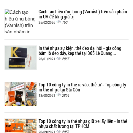
Cách tạo hiệu ứng bóng (Varnish) trên sản phẩm
in UV để tăng giá trị
160
25/02/2026
In thẻ nhựa sự kiện, thẻ đeo đại hội - gia công
bấm lỗ đeo dây, kẹp thẻ tại 365 Lê Quang...
2867
26/01/2021
Top 10 công ty in thẻ ra vào, thẻ từ - Top công ty
in thẻ nhựa tại Sài Gòn
2864
18/08/2021
Top 10 công ty in thẻ nhựa giữ xe lấy liền - In thẻ
nhựa chất lượng tại TPHCM
2053
20/09/2021