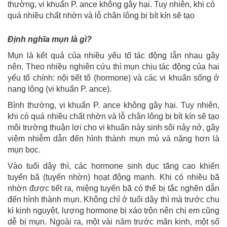
thường, vi khuẩn P. ance không gây hại. Tuy nhiên, khi có
quá nhiều chất nhờn và lỗ chân lông bị bít kín sẽ tạo
Định nghĩa mụn là gì?
Mụn là kết quả của nhiều yếu tố tác động lẫn nhau gây
nên. Theo nhiều nghiên cứu thì mụn chịu tác động của hai
yếu tố chính: nội tiết tố (hormone) và các vi khuẩn sống ở
nang lông (vi khuẩn P. ance).
Bình thường, vi khuẩn P. ance không gây hại. Tuy nhiên,
khi có quá nhiều chất nhờn và lỗ chân lông bị bít kín sẽ tạo
môi trường thuận lợi cho vi khuẩn này sinh sôi nảy nở, gây
viêm nhiễm dẫn đến hình thành mụn mủ và nặng hơn là
mụn bọc.
Vào tuổi dậy thì, các hormone sinh dục tăng cao khiến
tuyến bã (tuyến nhờn) hoạt động mạnh. Khi có nhiều bã
nhờn được tiết ra, miệng tuyến bã có thể bị tắc nghẽn dẫn
đến hình thành mụn. Không chỉ ở tuổi dậy thì mà trước chu
kì kinh nguyệt, lượng hormone bị xáo trộn nên chị em cũng
dễ bị mụn. Ngoài ra, một vài năm trước mãn kinh, một số