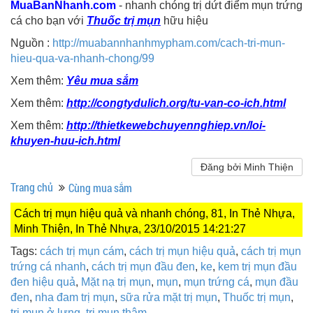
MuaBanNhanh.com
- nhanh chóng trị dứt điểm mụn trứng
cá cho bạn với
Thuốc trị mụn
hữu hiệu
Nguồn :
http://muabannhanhmypham.com/cach-tri-mun-
hieu-qua-va-nhanh-chong/99
Xem thêm:
Yêu mua sắm
Xem thêm:
http://congtydulich.org/tu-van-co-ich.html
Xem thêm:
http://thietkewebchuyennghiep.vn/loi-
khuyen-huu-ich.html
Đăng bởi Minh Thiện
Trang chủ
Cùng mua sắm
Cách trị mụn hiệu quả và nhanh chóng, 81, In Thẻ Nhựa,
Minh Thiện, In Thẻ Nhựa, 23/10/2015 14:21:27
Tags:
cách trị mụn cám
,
cách trị mụn hiệu quả
,
cách trị mụn
trứng cá nhanh
,
cách trị mụn đầu đen
,
ke
,
kem trị mụn đầu
đen hiệu quả
,
Mặt nạ trị mụn
,
mụn
,
mụn trứng cá
,
mụn đầu
đen
,
nha đam trị mụn
,
sữa rửa mặt trị mụn
,
Thuốc trị mụn
,
trị mụn ở lưng
,
trị mụn thâm