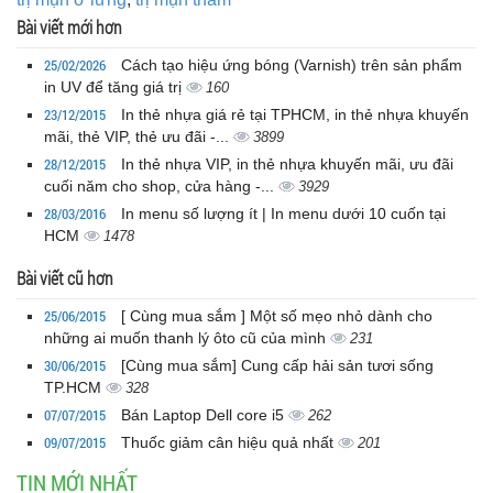
Bài viết mới hơn
25/02/2026
Cách tạo hiệu ứng bóng (Varnish) trên sản phẩm
in UV để tăng giá trị
160
23/12/2015
In thẻ nhựa giá rẻ tại TPHCM, in thẻ nhựa khuyến
mãi, thẻ VIP, thẻ ưu đãi -...
3899
28/12/2015
In thẻ nhựa VIP, in thẻ nhựa khuyến mãi, ưu đãi
cuối năm cho shop, cửa hàng -...
3929
28/03/2016
In menu số lượng ít | In menu dưới 10 cuốn tại
HCM
1478
Bài viết cũ hơn
25/06/2015
[ Cùng mua sắm ] Một số mẹo nhỏ dành cho
những ai muốn thanh lý ôto cũ của mình
231
30/06/2015
[Cùng mua sắm] Cung cấp hải sản tươi sống
TP.HCM
328
07/07/2015
Bán Laptop Dell core i5
262
09/07/2015
Thuốc giảm cân hiệu quả nhất
201
TIN MỚI NHẤT