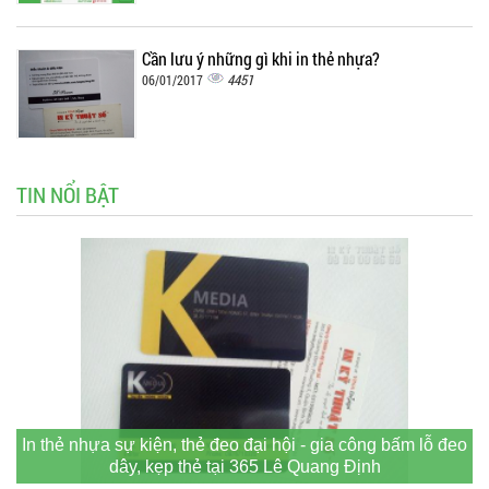
Cần lưu ý những gì khi in thẻ nhựa?
4451
06/01/2017
TIN NỔI BẬT
In thẻ nhựa sự kiện, thẻ đeo đại hội - gia công bấm lỗ đeo
dây, kẹp thẻ tại 365 Lê Quang Định