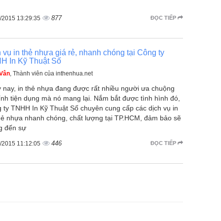
g
877
/2015 13:29:35
ĐỌC TIẾP
 vụ in thẻ nhựa giá rẻ, nhanh chóng tại Công ty
H In Kỹ Thuật Số
 Vân
, Thành viên của inthenhua.net
 nay, in thẻ nhựa đang được rất nhiều người ưa chuộng
tính tiện dụng mà nó mang lại. Nắm bắt được tình hình đó,
 ty TNHH In Kỹ Thuật Số chuyên cung cấp các dịch vụ in
hẻ nhựa nhanh chóng, chất lượng tại TP.HCM, đảm bảo sẽ
 đến sự
446
/2015 11:12:05
ĐỌC TIẾP