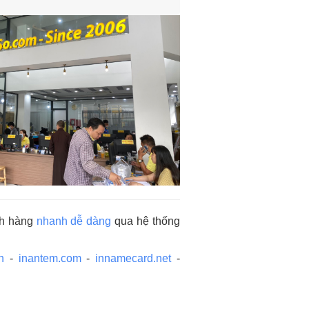
ách hàng
nhanh dễ dàng
qua hệ thống
n
-
inantem.com
-
innamecard.net
-