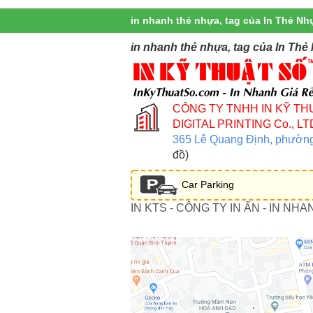
in nhanh thẻ nhựa, tag của In Thẻ Nh
in nhanh thẻ nhựa, tag của In Thẻ
CÔNG TY TNHH IN KỸ TH
DIGITAL PRINTING Co., LT
365 Lê Quang Định, phườn
đồ)
Car Parking
IN KTS - CÔNG TY IN ẤN - IN NHA