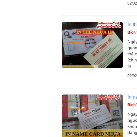
02/02
In t
Bích
Ngày
quan
thẻ 
ích 
In
02/02
In n
Bích
Ngày
ngườ
khôn
dàng