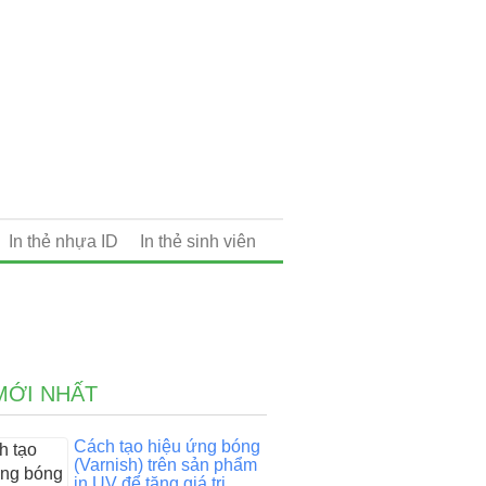
In thẻ nhựa ID
In thẻ sinh viên
MỚI NHẤT
Cách tạo hiệu ứng bóng
(Varnish) trên sản phẩm
in UV để tăng giá trị