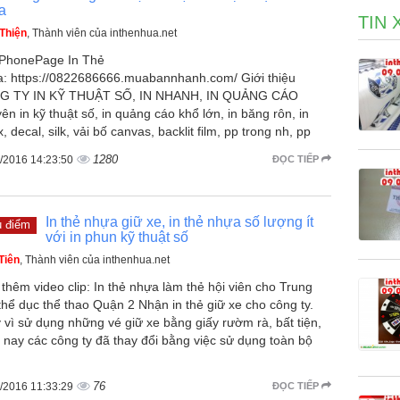
a
TIN 
Thiện
, Thành viên của inthenhua.net
PhonePage In Thẻ
: https://0822686666.muabannhanh.com/ Giới thiệu
G TY IN KỸ THUẬT SỐ, IN NHANH, IN QUẢNG CÁO
ên in kỹ thuật số, in quảng cáo khổ lớn, in băng rôn, in
x, decal, silk, vải bố canvas, backlit film, pp trong nh, pp
1280
/2016 14:23:50
ĐỌC TIẾP
In thẻ nhựa giữ xe, in thẻ nhựa số lượng ít
u điểm
với in phun kỹ thuật số
Tiên
, Thành viên của inthenhua.net
thêm video clip: In thẻ nhựa làm thẻ hội viên cho Trung
thể dục thể thao Quận 2 Nhận in thẻ giữ xe cho công ty.
 vì sử dụng những vé giữ xe bằng giấy rườm rà, bất tiện,
 nay các công ty đã thay đổi bằng việc sử dụng toàn bộ
76
/2016 11:33:29
ĐỌC TIẾP