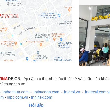
VINA
DEIGN
tiếp cận cụ thể nhu cầu thiết kế và in ấn của kh
ngách ngành in:
-
inthenhua.com
-
inthucdon.com
-
intoroi.vn
-
indecal.com.v
om
-
inpp.com.vn
-
inhiflex.com
Hỏi đáp