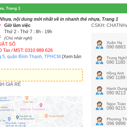
ựa, Trang 1
 Nhựa, nội dung mới nhất về in nhanh thẻ nhựa, Trang 1
Giờ làm việc
CSKH: CHATNHA
Thứ 2 - Thứ 7 : 8h - 19h
(Chủ nhật nghỉ)
Xuân Hạ
UẬT SỐ
090 6863
D
Tax / MST: 0310 989 626
g 5, quận Bình Thạnh, TPHCM
(Xem bản
Trung Nghĩ
090 1180
Hồng Anh
090 1189
NH GIÁ RẺ
Hạnh Dung
090 9213
Ngọc Toàn
090 9215
Phương Th
096 9999