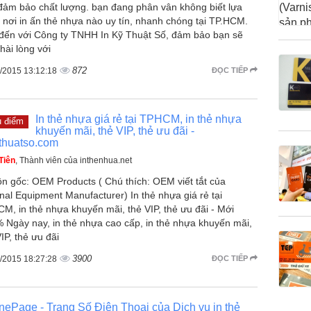
đảm bảo chất lượng. bạn đang phân vân không biết lựa
 nơi in ấn thẻ nhựa nào uy tín, nhanh chóng tại TP.HCM.
đến với Công ty TNHH In Kỹ Thuật Số, đảm bảo bạn sẽ
hài lòng với
872
/2015 13:12:18
ĐỌC TIẾP
In thẻ nhựa giá rẻ tại TPHCM, in thẻ nhựa
u điểm
khuyến mãi, thẻ VIP, thẻ ưu đãi -
thuatso.com
Tiên
, Thành viên của inthenhua.net
n gốc: OEM Products ( Chú thích: OEM viết tắt của
inal Equipment Manufacturer) In thẻ nhựa giá rẻ tại
M, in thẻ nhựa khuyến mãi, thẻ VIP, thẻ ưu đãi - Mới
 Ngày nay, in thẻ nhựa cao cấp, in thẻ nhựa khuyến mãi,
IP, thẻ ưu đãi
3900
/2015 18:27:28
ĐỌC TIẾP
ePage - Trang Số Điện Thoại của Dịch vụ in thẻ