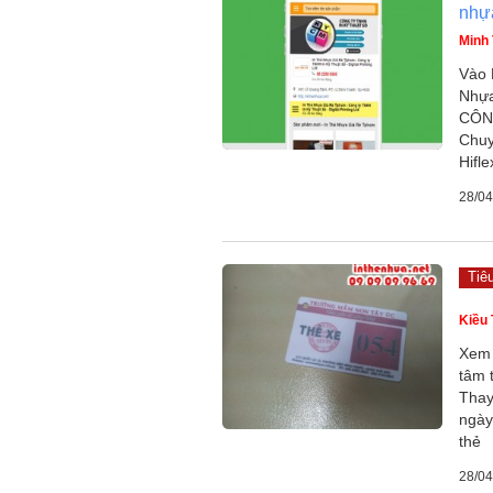
nhự
Minh 
Vào 
Nhựa
CÔN
Chuy
Hifle
28/04
Tiê
Kiều 
Xem 
tâm 
Thay
ngày
thẻ
28/04