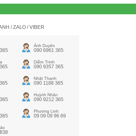
NH / ZALO / VIBER
Ánh Duyên
 365
090 6961 365
a
Diễm Trinh
 365
090 9357 365
Nhật Thanh
 365
090 1188 365
Huỳnh Nhân
 365
090 9212 365
Phương Linh
 365
09 09 09 96 69
ảo
 838