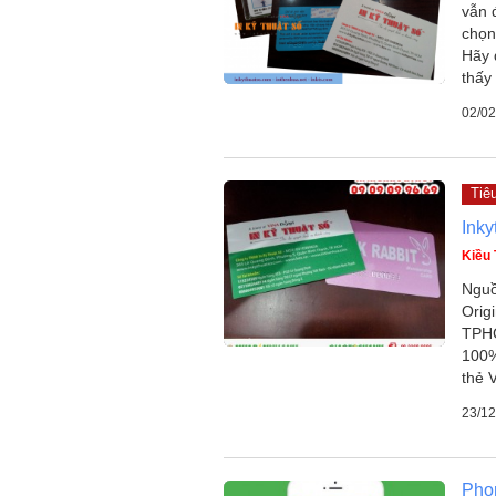
vẫn 
chọn
Hãy 
thấy 
02/02
Tiê
Inky
Kiều 
Nguồ
Orig
TPHC
100%
thẻ V
23/12
Phon