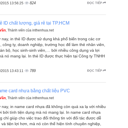
824
/2015 13:56:25
ĐỌC TIẾP
hẻ ID chất lượng, giá rẻ tại TP.HCM
 Vân
, Thành viên của inthenhua.net
 nay, in thẻ ID được sử dụng khá phổ biến trong các cơ
, công ty, doanh nghiệp, trường học để làm thẻ nhân viên,
cán bộ, học sinh-sinh viên,… bởi nhiều công dụng và lợi
mà nó mang lại. In thẻ ID được thực hiện tại Công ty TNHH
789
/2015 13:43:11
ĐỌC TIẾP
ame card nhựa bằng chất liệu PVC
 Vân
, Thành viên của inthenhua.net
 nay, in name card nhựa đã không còn quá xa lạ với nhiều
i bởi tính tiện dụng mà nó mang lại. In name card nhựa
g chỉ giúp cho việc trao đổi thông tin với đối tác được dễ
 và tiện lợi hơn, mà nó còn thể hiện tính chuyên nghiệp,