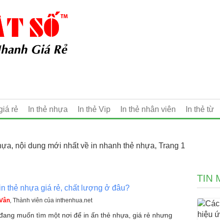
giá rẻ
In thẻ nhựa
In thẻ Vip
In thẻ nhân viên
In thẻ từ
hựa, nội dung mới nhất về in nhanh thẻ nhựa, Trang 1
TIN 
in thẻ nhựa giá rẻ, chất lượng ở đâu?
 Vân
, Thành viên của inthenhua.net
đang muốn tìm một nơi để in ấn thẻ nhựa, giá rẻ nhưng