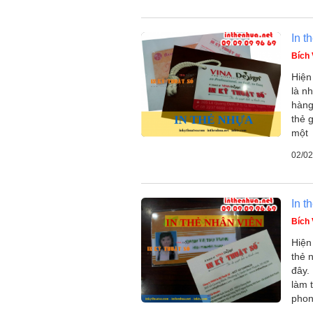
In t
Bích
Hiện
là n
hàng 
thẻ 
một
02/02
In t
Bích
Hiện
thẻ 
đây.
làm 
pho