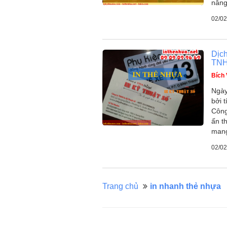
nân
02/02
Dịch
TNH
Bích
Ngày
bởi 
Công
ấn t
mang
02/02
Trang chủ
in nhanh thẻ nhựa