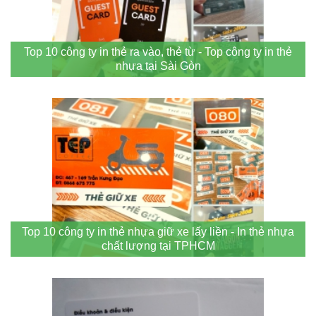
Top 10 công ty in thẻ ra vào, thẻ từ - Top công ty in thẻ
nhựa tại Sài Gòn
Top 10 công ty in thẻ nhựa giữ xe lấy liền - In thẻ nhựa
chất lượng tại TPHCM