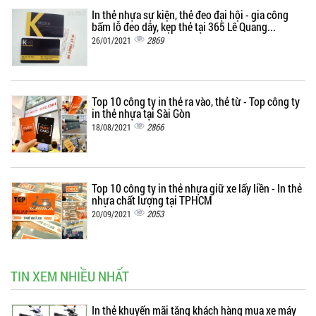
In thẻ nhựa sự kiện, thẻ đeo đại hội - gia công
bấm lỗ đeo dây, kẹp thẻ tại 365 Lê Quang...
2869
26/01/2021
Top 10 công ty in thẻ ra vào, thẻ từ - Top công ty
in thẻ nhựa tại Sài Gòn
2866
18/08/2021
Top 10 công ty in thẻ nhựa giữ xe lấy liền - In thẻ
nhựa chất lượng tại TPHCM
2053
20/09/2021
TIN XEM NHIỀU NHẤT
In thẻ khuyến mãi tặng khách hàng mua xe máy