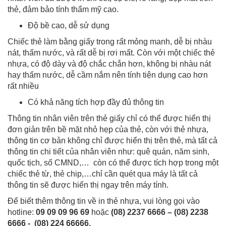
thẻ, đảm bảo tính thẩm mỹ cao.
Độ bề cao, dễ sử dụng
Chiếc thẻ làm bằng giấy trong rất mỏng manh, dễ bị nhàu
nát, thấm nước, và rất dễ bị rơi mất. Còn với một chiếc thẻ
nhựa, có độ dày và độ chắc chắn hơn, không bị nhàu nát
hay thấm nước, dễ cầm nắm nên tính tiện dụng cao hơn
rất nhiều
Có khả năng tích hợp đầy đủ thông tin
Thông tin nhân viên trên thẻ giấy chỉ có thể được hiển thị
đơn giản trên bề mặt nhỏ hẹp của thẻ, còn với thẻ nhựa,
thông tin cơ bản không chỉ được hiển thị trên thẻ, mà tất cả
thông tin chi tiết của nhân viên như: quê quán, năm sinh,
quốc tịch, số CMND,… còn có thể được tích hợp trong một
chiếc thẻ từ, thẻ chip,…chỉ cần quét qua máy là tất cả
thông tin sẽ được hiển thị ngay trên máy tính.
Để biết thêm thông tin về in thẻ nhựa, vui lòng gọi vào
hotline:
09 09 09 96 69
hoặc
(08) 2237 6666 – (08) 2238
6666 - (08) 224 66666
.