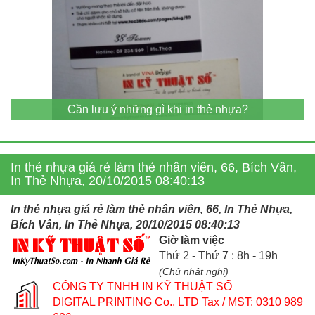
Cần lưu ý những gì khi in thẻ nhựa?
In thẻ nhựa giá rẻ làm thẻ nhân viên, 66, Bích Vân,
In Thẻ Nhựa, 20/10/2015 08:40:13
In thẻ nhựa giá rẻ làm thẻ nhân viên, 66, In Thẻ Nhựa,
Bích Vân, In Thẻ Nhựa, 20/10/2015 08:40:13
Giờ làm việc
Thứ 2 - Thứ 7 : 8h - 19h
(Chủ nhật nghỉ)
CÔNG TY TNHH IN KỸ THUẬT SỐ
DIGITAL PRINTING Co., LTD
Tax / MST: 0310 989