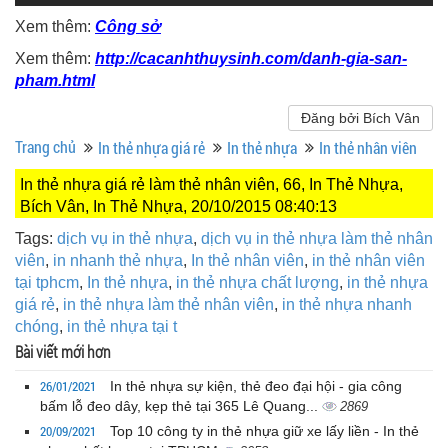
Xem thêm:
Công sở
Xem thêm:
http://cacanhthuysinh.com/danh-gia-san-
pham.html
Đăng bởi Bích Vân
Trang chủ
In thẻ nhựa giá rẻ
In thẻ nhựa
In thẻ nhân viên
In thẻ nhựa giá rẻ làm thẻ nhân viên, 66, In Thẻ Nhựa,
Bích Vân, In Thẻ Nhựa, 20/10/2015 08:40:13
Tags:
dịch vụ in thẻ nhựa
,
dịch vụ in thẻ nhựa làm thẻ nhân
viên
,
in nhanh thẻ nhựa
,
In thẻ nhân viên
,
in thẻ nhân viên
tại tphcm
,
In thẻ nhựa
,
in thẻ nhựa chất lượng
,
in thẻ nhựa
giá rẻ
,
in thẻ nhựa làm thẻ nhân viên
,
in thẻ nhựa nhanh
chóng
,
in thẻ nhựa tại t
Bài viết mới hơn
26/01/2021
In thẻ nhựa sự kiện, thẻ đeo đại hội - gia công
bấm lỗ đeo dây, kẹp thẻ tại 365 Lê Quang...
2869
20/09/2021
Top 10 công ty in thẻ nhựa giữ xe lấy liền - In thẻ