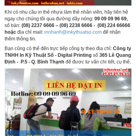
Khi có nhu cầu in thẻ nhựa làm thẻ nhân viên, hãy liên hệ
ngay cho chúng tôi qua đường dây nóng:
09 09 09 96 69
,
số bàn:
(08) 2237 6666 – (08) 2238 6666 - (08) 224 66666
hoặc
địa chỉ mail:
innhanh@inkythuatso.com
để nhận
thêm thông tin.
Bạn cũng có thể đến trực tiếp công ty theo địa chỉ:
Công ty
TNHH In Kỹ Thuật Số - Digital Printing
số
365 Lê Quang
Định - P.5 - Q. Bình Thạnh
để được tư vấn chi tiết, cụ thể.