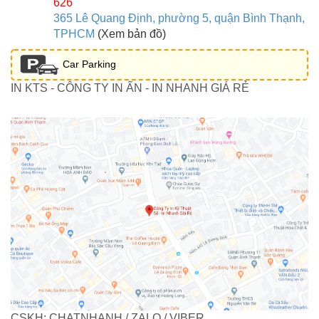
626
365 Lê Quang Định, phường 5, quận Bình Thạnh,
TPHCM
(Xem bản đồ)
Car Parking
IN KTS - CÔNG TY IN ẤN - IN NHANH GIÁ RẺ
CSKH: CHATNHANH / ZALO / VIBER