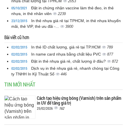
nhựa chất lượng tại TPHCM
2053
05/10/2021
Đặt in chứng nhận vaccine làm thẻ đeo, in thẻ
nhựa, in thẻ nhân viên
2239
23/12/2015
In thẻ nhựa giá rẻ tại TPHCM, in thẻ nhựa khuyến
mãi, thẻ VIP, thẻ ưu đãi -...
3900
Bài viết cũ hơn
02/02/2015
In thẻ ID chất lượng, giá rẻ tại TP.HCM
789
02/02/2015
In name card nhựa bằng chất liệu PVC
877
02/02/2015
Đặt in thẻ nhựa giá rẻ, chất lượng ở đâu?
872
02/02/2015
Dịch vụ in thẻ nhựa giá rẻ, nhanh chóng tại Công
ty TNHH In Kỹ Thuật Số
446
TIN MỚI NHẤT
Cách tạo hiệu ứng bóng (Varnish) trên sản phẩm
in UV để tăng giá trị
162
25/02/2026