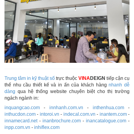
Trung tâm in kỹ thuật số
trực thuộc
VINA
DEIGN
tiếp cận cụ
thể nhu cầu thiết kế và in ấn của khách hàng
nhanh dễ
dàng
qua hệ thống website chuyên biệt cho thị trường
ngách ngành in:
inquangcao.com
-
innhanh.com.vn
-
inthenhua.com
-
inthucdon.com
-
intoroi.vn
-
indecal.com.vn
-
inantem.com
-
innamecard.net
-
inanbrochure.com
-
inancatalogue.com
-
inpp.com.vn
-
inhiflex.com