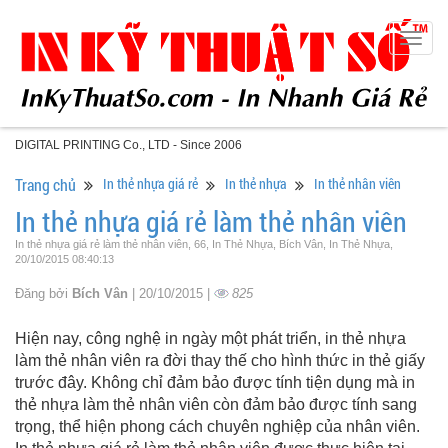
Togg
navig
DIGITAL PRINTING Co., LTD - Since 2006
Trang chủ
In thẻ nhựa giá rẻ
In thẻ nhựa
In thẻ nhân viên
In thẻ nhựa giá rẻ làm thẻ nhân viên
In thẻ nhựa giá rẻ làm thẻ nhân viên, 66, In Thẻ Nhựa, Bích Vân, In Thẻ Nhựa,
20/10/2015 08:40:13
Đăng bởi
Bích Vân
| 20/10/2015 |
825
Hiện nay, công nghệ in ngày một phát triển, in thẻ nhựa
làm thẻ nhân viên ra đời thay thế cho hình thức in thẻ giấy
trước đây. Không chỉ đảm bảo được tính tiện dụng mà in
thẻ nhựa làm thẻ nhân viên còn đảm bảo được tính sang
trọng, thể hiện phong cách chuyên nghiệp của nhân viên.