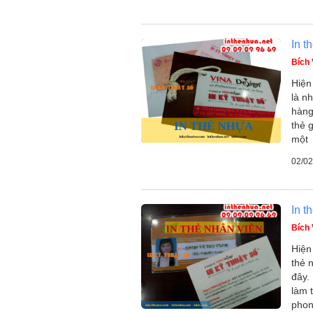
In t
Bích
Hiện
là n
hàng 
thẻ 
một
02/02
In t
Bích
Hiện
thẻ 
đây.
làm 
pho