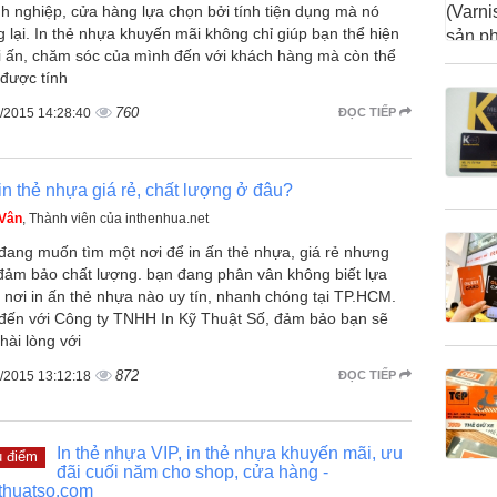
h nghiệp, cửa hàng lựa chọn bởi tính tiện dụng mà nó
 lại. In thẻ nhựa khuyến mãi không chỉ giúp bạn thể hiện
ri ấn, chăm sóc của mình đến với khách hàng mà còn thể
 được tính
760
/2015 14:28:40
ĐỌC TIẾP
in thẻ nhựa giá rẻ, chất lượng ở đâu?
 Vân
, Thành viên của inthenhua.net
đang muốn tìm một nơi để in ấn thẻ nhựa, giá rẻ nhưng
đảm bảo chất lượng. bạn đang phân vân không biết lựa
 nơi in ấn thẻ nhựa nào uy tín, nhanh chóng tại TP.HCM.
đến với Công ty TNHH In Kỹ Thuật Số, đảm bảo bạn sẽ
hài lòng với
872
/2015 13:12:18
ĐỌC TIẾP
In thẻ nhựa VIP, in thẻ nhựa khuyến mãi, ưu
u điểm
đãi cuối năm cho shop, cửa hàng -
thuatso.com