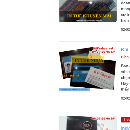
doan
mang
sự t
hiện
02/02
Đặt 
Bích
Bạn 
vẫn 
chọn
Hãy 
thấy 
02/02
Tiê
Inky