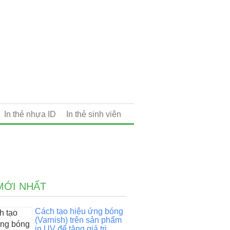
In thẻ nhựa ID
In thẻ sinh viên
MỚI NHẤT
Cách tạo hiệu ứng bóng
(Varnish) trên sản phẩm
in UV để tăng giá trị