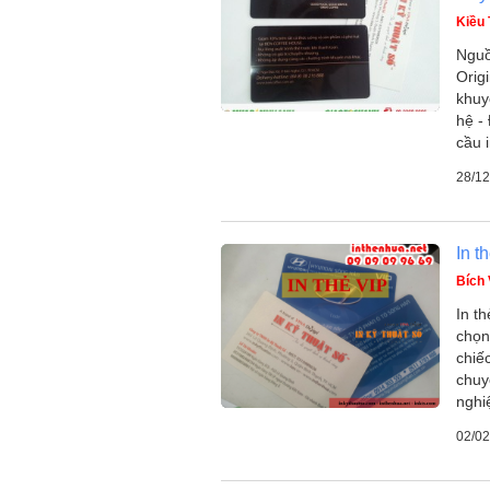
Kiều 
Nguồ
Orig
khuy
hệ -
cầu 
28/12
In t
Bích
In t
chọn
chiếc
chuy
nghi
02/02