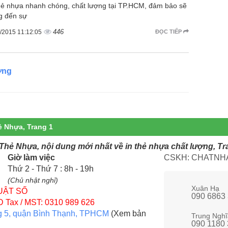
hẻ nhựa nhanh chóng, chất lượng tại TP.HCM, đảm bảo sẽ
 đến sự
446
/2015 11:12:05
ĐỌC TIẾP
ợng
ẻ Nhựa, Trang 1
n Thẻ Nhựa, nội dung mới nhất về in thẻ nhựa chất lượng, Tr
Giờ làm việc
CSKH: CHATNHA
Thứ 2 - Thứ 7 : 8h - 19h
(Chủ nhật nghỉ)
Xuân Hạ
UẬT SỐ
090 6863
D
Tax / MST: 0310 989 626
g 5, quận Bình Thạnh, TPHCM
(Xem bản
Trung Nghĩ
090 1180