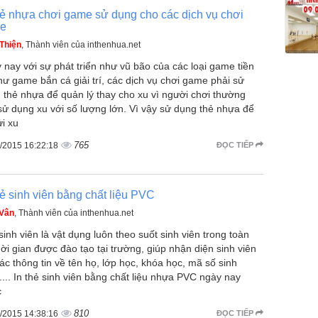
hẻ nhựa chơi game sử dụng cho các dịch vụ chơi
e
Thiện
, Thành viên của inthenhua.net
 nay với sự phát triển như vũ bão của các loại game tiền
hư game bắn cá giải trí, các dịch vụ chơi game phải sử
 thẻ nhựa để quản lý thay cho xu vì người chơi thường
sử dụng xu với số lượng lớn. Vì vậy sử dụng thẻ nhựa để
ửi xu
765
/2015 16:22:18
ĐỌC TIẾP
hẻ sinh viên bằng chất liệu PVC
 Vân
, Thành viên của inthenhua.net
sinh viên là vật dụng luôn theo suốt sinh viên trong toàn
hời gian được đào tạo tại trường, giúp nhận diện sinh viên
các thông tin về tên họ, lớp học, khóa học, mã số sinh
,.... In thẻ sinh viên bằng chất liệu nhựa PVC ngày nay
c
810
/2015 14:38:16
ĐỌC TIẾP