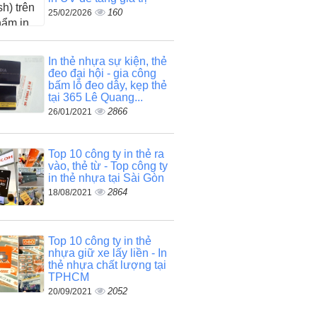
160
25/02/2026
In thẻ nhựa sự kiện, thẻ
đeo đại hội - gia công
bấm lỗ đeo dây, kẹp thẻ
tại 365 Lê Quang...
2866
26/01/2021
Top 10 công ty in thẻ ra
vào, thẻ từ - Top công ty
in thẻ nhựa tại Sài Gòn
2864
18/08/2021
Top 10 công ty in thẻ
nhựa giữ xe lấy liền - In
thẻ nhựa chất lượng tại
TPHCM
2052
20/09/2021