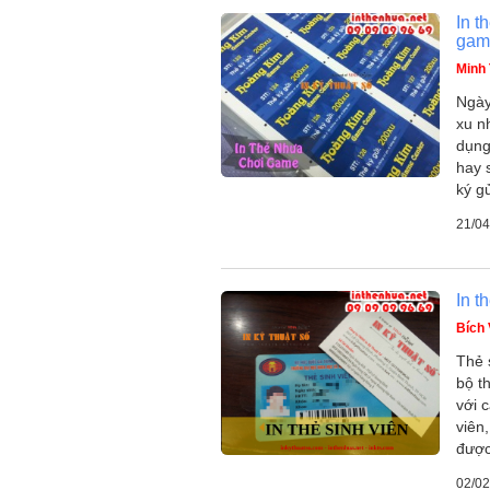
In t
gam
Minh 
Ngày
xu n
dụng
hay 
ký g
21/04
In t
Bích
Thẻ 
bộ t
với 
viên
đượ
02/02