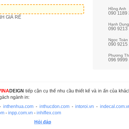
Hồng Anh
090 1189
NH GIÁ RẺ
Hạnh Dung
090 9213
Ngọc Toàn
090 9215
Phương Th
096 9999
VINA
DEIGN
tiếp cận cụ thể nhu cầu thiết kế và in ấn của kh
ngách ngành in:
-
inthenhua.com
-
inthucdon.com
-
intoroi.vn
-
indecal.com.v
om
-
inpp.com.vn
-
inhiflex.com
Hỏi đáp