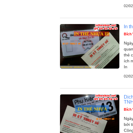
02/02
In t
Bích
Ngày
quan
thẻ 
ích 
In
02/02
Dịch
TNH
Bích
Ngày
bởi 
Công