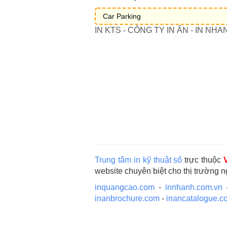
Car Parking
IN KTS - CÔNG TY IN ẤN - IN NHA
Trung tâm in kỹ thuật số
trực thuộc
website chuyên biệt cho thị trường 
inquangcao.com
-
innhanh.com.vn
inanbrochure.com
-
inancatalogue.c