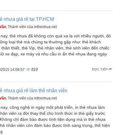
hẻ nhựa giá rẻ tại TP.HCM
 Vân
, Thành viên của inthenhua.net
 nay, thẻ nhựa đã không còn quá xa lạ với nhiều người, đó
hững loại thẻ mà chúng ta thường gặp như: thẻ khách
thân thiết, thẻ Vip, thẻ nhân viên, thẻ sinh viên đến chiếc
giữ xe đạp, xe máy và nhu cầu in ấn thẻ nhựa đang ngày
819
/2015 14:08:57
ĐỌC TIẾP
hẻ nhựa giá rẻ làm thẻ nhân viên
 Vân
, Thành viên của inthenhua.net
 nay, công nghệ in ngày một phát triển, in thẻ nhựa làm
nhân viên ra đời thay thế cho hình thức in thẻ giấy trước
 Không chỉ đảm bảo được tính tiện dụng mà in thẻ nhựa
thẻ nhân viên còn đảm bảo được tính sang trọng, thể hiện
ng