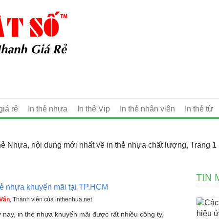
giá rẻ
In thẻ nhựa
In thẻ Vip
In thẻ nhân viên
In thẻ từ
Thẻ Nhựa, nội dung mới nhất về in thẻ nhựa chất lượng, Trang 1
TIN 
hẻ nhựa khuyến mãi tại TP.HCM
 Vân
, Thành viên của inthenhua.net
 nay, in thẻ nhựa khuyến mãi được rất nhiều công ty,