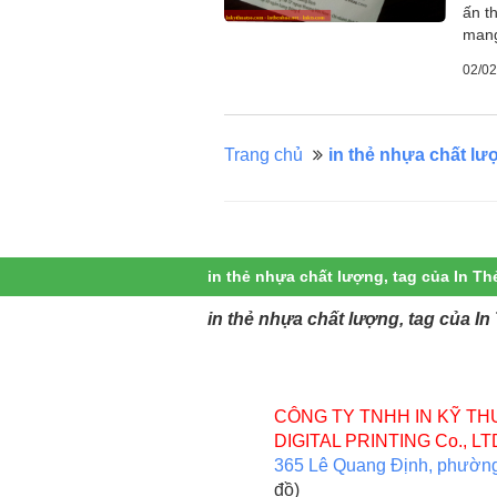
ấn t
mang
02/02
Trang chủ
in thẻ nhựa chất lư
in thẻ nhựa chất lượng, tag của In Th
in thẻ nhựa chất lượng, tag của I
CÔNG TY TNHH IN KỸ TH
DIGITAL PRINTING Co., LT
365 Lê Quang Định, phườn
đồ)