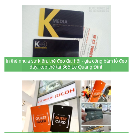
In thẻ nhựa sự kiện, thẻ đeo đại hội - gia công bấm lỗ đeo
dây, kẹp thẻ tại 365 Lê Quang Định