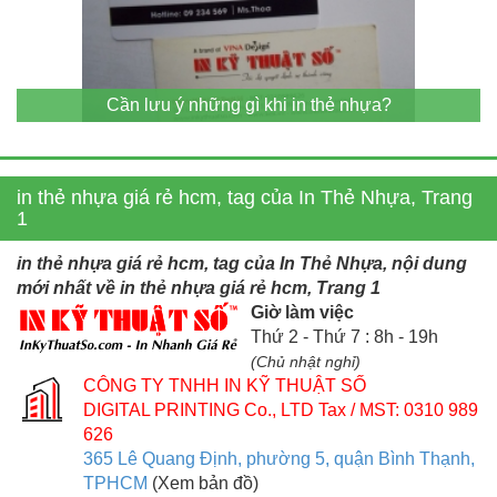
Cần lưu ý những gì khi in thẻ nhựa?
in thẻ nhựa giá rẻ hcm, tag của In Thẻ Nhựa, Trang
1
in thẻ nhựa giá rẻ hcm, tag của In Thẻ Nhựa, nội dung
mới nhất về in thẻ nhựa giá rẻ hcm, Trang 1
Giờ làm việc
Thứ 2 - Thứ 7 : 8h - 19h
(Chủ nhật nghỉ)
CÔNG TY TNHH IN KỸ THUẬT SỐ
DIGITAL PRINTING Co., LTD
Tax / MST: 0310 989
626
365 Lê Quang Định, phường 5, quận Bình Thạnh,
TPHCM
(Xem bản đồ)