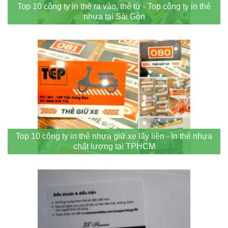
Top 10 công ty in thẻ ra vào, thẻ từ - Top công ty in thẻ
nhựa tại Sài Gòn
Top 10 công ty in thẻ nhựa giữ xe lấy liền - In thẻ nhựa
chất lượng tại TPHCM