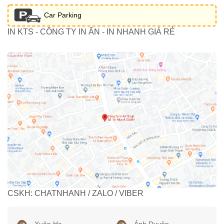
Car Parking
IN KTS - CÔNG TY IN ẤN - IN NHANH GIÁ RẺ
CSKH: CHATNHANH / ZALO / VIBER