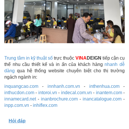
Trung tâm in kỹ thuật số
trực thuộc
VINA
DEIGN
tiếp cận cụ
thể nhu cầu thiết kế và in ấn của khách hàng
nhanh dễ
dàng
qua hệ thống website chuyên biệt cho thị trường
ngách ngành in:
inquangcao.com
-
innhanh.com.vn
-
inthenhua.com
-
inthucdon.com
-
intoroi.vn
-
indecal.com.vn
-
inantem.com
-
innamecard.net
-
inanbrochure.com
-
inancatalogue.com
-
inpp.com.vn
-
inhiflex.com
Hỏi đáp