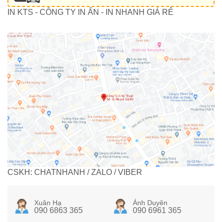
IN KTS - CÔNG TY IN ẤN - IN NHANH GIÁ RẺ
CSKH: CHATNHANH / ZALO / VIBER
Xuân Hạ
Ánh Duyên
090 6863 365
090 6961 365