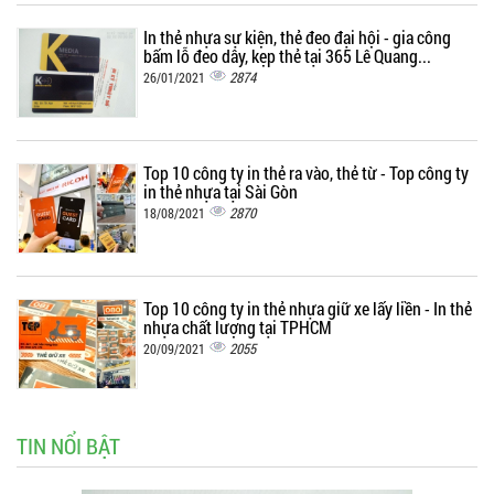
In thẻ nhựa sự kiện, thẻ đeo đại hội - gia công
bấm lỗ đeo dây, kẹp thẻ tại 365 Lê Quang...
2874
26/01/2021
Top 10 công ty in thẻ ra vào, thẻ từ - Top công ty
in thẻ nhựa tại Sài Gòn
2870
18/08/2021
Top 10 công ty in thẻ nhựa giữ xe lấy liền - In thẻ
nhựa chất lượng tại TPHCM
2055
20/09/2021
TIN NỔI BẬT