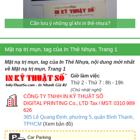
Cần lưu ý những gì khi in thẻ nhựa?
Mặt nạ trị mụn, tag của In Thẻ Nhựa, Trang 1
Mặt nạ trị mụn, tag của In Thẻ Nhựa, nội dung mới nhất
về Mặt nạ trị mụn, Trang 1
Giờ làm việc
Thứ 2 - Thứ 7 : 8h - 19h
(Chủ nhật nghỉ)
CÔNG TY TNHH IN KỸ THUẬT SỐ
DIGITAL PRINTING Co., LTD
Tax / MST: 0310 989
626
365 Lê Quang Định, phường 5, quận Bình Thạnh,
TPHCM
(Xem bản đồ)
Car Parking