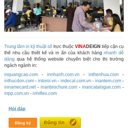
Trung tâm in kỹ thuật số
trực thuộc
VINA
DEIGN
tiếp cận cụ
thể nhu cầu thiết kế và in ấn của khách hàng
nhanh dễ
dàng
qua hệ thống website chuyên biệt cho thị trường
ngách ngành in:
inquangcao.com
-
innhanh.com.vn
-
inthenhua.com
-
inthucdon.com
-
intoroi.vn
-
indecal.com.vn
-
inantem.com
-
innamecard.net
-
inanbrochure.com
-
inancatalogue.com
-
inpp.com.vn
-
inhiflex.com
Hỏi đáp
Đăng tin
Đăng ký