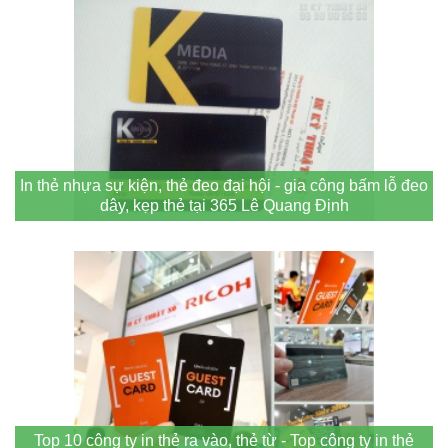
In thẻ nhựa sự kiện, thẻ đeo đại hội - gia công bấm lỗ đeo
dây, kẹp thẻ tại 365 Lê Quang Định
Top 10 công ty in thẻ ra vào, thẻ từ - Top công ty in thẻ