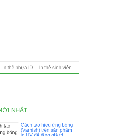
In thẻ nhựa ID
In thẻ sinh viên
MỚI NHẤT
Cách tạo hiệu ứng bóng
(Varnish) trên sản phẩm
in UV để tăng giá trị