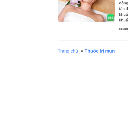
động
tác đ
khuẩ
khuẩ
06/08
Trang chủ
Thuốc trị mụn