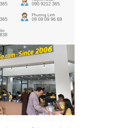
 365
090 9212 365
Phương Linh
 365
09 09 09 96 69
ảo
 838