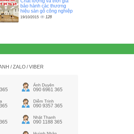
Chất lượng và thời gia
bảo hành các thương
hiệu sàn gỗ công nghiệp
128
19/10/2015
NH / ZALO / VIBER
Ánh Duyên
 365
090 6961 365
a
Diễm Trinh
 365
090 9357 365
Nhật Thanh
 365
090 1188 365
Huỳnh Nhân