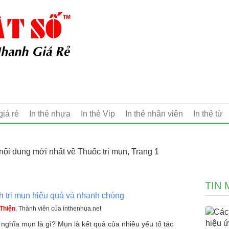
giá rẻ
In thẻ nhựa
In thẻ Vip
In thẻ nhân viên
In thẻ từ
nội dung mới nhất về Thuốc trị mụn, Trang 1
TIN 
 trị mụn hiệu quả và nhanh chóng
Thiện
, Thành viên của inthenhua.net
 nghĩa mụn là gì? Mụn là kết quả của nhiều yếu tố tác