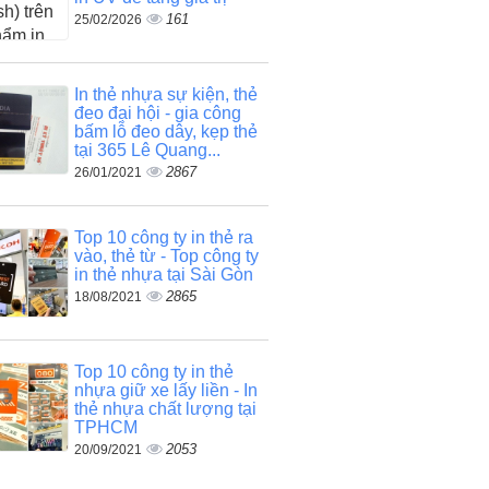
161
25/02/2026
In thẻ nhựa sự kiện, thẻ
đeo đại hội - gia công
bấm lỗ đeo dây, kẹp thẻ
tại 365 Lê Quang...
2867
26/01/2021
Top 10 công ty in thẻ ra
vào, thẻ từ - Top công ty
in thẻ nhựa tại Sài Gòn
2865
18/08/2021
Top 10 công ty in thẻ
nhựa giữ xe lấy liền - In
thẻ nhựa chất lượng tại
TPHCM
2053
20/09/2021