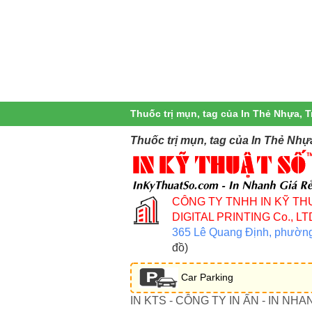
Thuốc trị mụn, tag của In Thẻ Nhựa, T
Thuốc trị mụn, tag của In Thẻ Nhự
CÔNG TY TNHH IN KỸ TH
DIGITAL PRINTING Co., LT
365 Lê Quang Định, phườn
đồ)
Car Parking
IN KTS - CÔNG TY IN ẤN - IN NHA