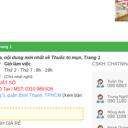
rang 1
a, nội dung mới nhất về Thuốc trị mụn, Trang 1
Giờ làm việc
CSKH: CHATNHA
Thứ 2 - Thứ 7 : 8h - 19h
(Chủ nhật nghỉ)
Xuân Hạ
UẬT SỐ
090 6863
D
Tax / MST: 0310 989 626
g 5, quận Bình Thạnh, TPHCM
(Xem bản
Trung Nghĩ
090 1180
Hồng Anh
090 1189
NH GIÁ RẺ
Hạnh Dung