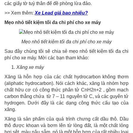
các giấy tờ tuỳ thân để đề phòng lừa đảo.
>> Xem thêm:
Xe Lead giá bao nhiêu?
Mẹo nhỏ tiết kiệm tối đa chi phí cho xe máy
Mẹo nhỏ tiết kiệm tối đa chi phí cho xe máy
Sau đây chúng tôi sẽ chia sẻ mẹo nhỏ tiết kiệm tối đa chi
phí cho xe máy. Mời các bạn tham khảo:
Xăng xe máy
Xăng là hỗn hợp của các chất hydrocarbon không thơm
(aliphatic hydrocarbon). Nói cách khác, xăng là nhóm hợp
chất hữu cơ có công thức phân tử CnH2n+2 , gồm mạch
carbon thẳng chứa từ 7 – 11 nguyên tử C, và các guyên tử
hydrogen. Dưới đây là các dạng công thức cấu tạo của
xăng.
Xăng là sản phẩm của quá trình chưng cất dầu thô. Dầu
thô được khoan và bơm lên từ lòng đất, là một chất lỏng
hơi sệt, màu nâu sẫm, nó là một hỗn hợp của rất nhiều loại