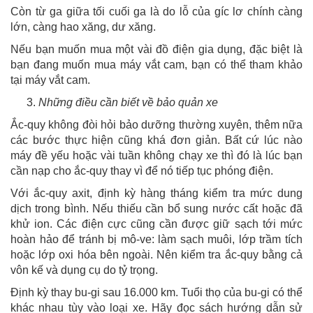
Còn từ ga giữa tối cuối ga là do lỗ của gíc lơ chính càng
lớn, càng hao xăng, dư xăng.
Nếu bạn muốn mua một vài đồ điện gia dụng, đặc biệt là
bạn đang muốn mua máy vắt cam, bạn có thể tham khảo
tại máy vắt cam.
Những điều cần biết về bảo quản xe
Ắc-quy không đòi hỏi bảo dưỡng thường xuyên, thêm nữa
các bước thực hiện cũng khá đơn giản. Bất cứ lúc nào
máy đề yếu hoặc vài tuần không chạy xe thì đó là lúc bạn
cần nạp cho ắc-quy thay vì để nó tiếp tục phóng điện.
Với ắc-quy axit, định kỳ hàng tháng kiểm tra mức dung
dịch trong bình. Nếu thiếu cần bổ sung nước cất hoặc đã
khử ion. Các điện cực cũng cần được giữ sạch tới mức
hoàn hảo để tránh bị mô-ve: làm sạch muôi, lớp trầm tích
hoặc lớp oxi hóa bên ngoài. Nên kiểm tra ắc-quy bằng cả
vôn kế và dụng cụ do tỷ trọng.
Định kỳ thay bu-gi sau 16.000 km. Tuổi thọ của bu-gi có thể
khác nhau tùy vào loại xe. Hãy đọc sách hướng dẫn sử