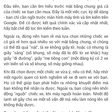
Đầu tiên, bạn cần tìm hiểu trước mặt bằng chung giá cả
của chiếc xe bạn cần mua. Đây là một việc cực kỳ dễ dàng
- bạn chỉ cần ngồi trước màn hình máy tính và tìm kiếm trên
Google. Để có được kết quả chính xác và cập nhật nhất,
hãy bật chế độ lọc tìm kiếm theo tuần.
Ngoài ra, đừng nên ham rẻ mà lựa chọn những chiếc xe
có giá rẻ hơn quá nhiều so với mặt bằng chung, vì chúng
có thể đã quá "nát", là xe không giấy tờ, hoặc có nhưng là
giấy "sàng" (số khung, số máy đã bị đổi từ xe khác) hay
giấy "đi đường", giấy "mẹ bồng con" (một đăng ký có 2 xe
với biển số và số khung, số máy giống nhau).
Khi đã chọn được một chiếc xe vừa ý, nếu có thể, hãy nhờ
một người quen có kinh nghiệm về xe đi xem xe với bạn.
Họ có thể giúp bạn phát hiện ra những khuyết điểm mà
bạn không thể nhận ra được. Ngoài ra, bạn cũng nên khởi
động "nguội" chiếc xe, khi máy nguội hoàn toàn. Nhiệt độ
lạnh sẽ gây cho xe một số vấn đề mà nếu làm nóng lên sẽ
không thấy được.