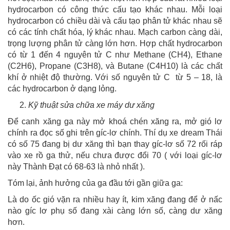
hydrocarbon có công thức cấu tạo khác nhau. Mỗi loại
hydrocarbon có chiều dài và cấu tạo phân tử khác nhau sẽ
có các tính chất hóa, lý khác nhau. Mạch carbon càng dài,
trọng lượng phân tử càng lớn hơn. Hợp chất hydrocarbon
có từ 1 đến 4 nguyên tử C như Methane (CH4), Ethane
(C2H6), Propane (C3H8), và Butane (C4H10) là các chất
khí ở nhiệt độ thường. Với số nguyên tử C từ 5 – 18, là
các hydrocarbon ở dạng lỏng.
Kỹ thuật sửa chữa xe máy dư xăng
Để canh xăng ga này mở khoá chén xăng ra, mở gió lơ
chính ra đọc số ghi trên gíc-lơ chính. Thí dụ xe dream Thái
có số 75 đang bị dư xăng thì bạn thay gíc-lơ số 72 rối ráp
vào xe rồ ga thử, nếu chưa được đổi 70 ( với loại gíc-lơ
này Thành Đạt có 68-63 là nhỏ nhất ).
Tóm lại, ảnh hưởng của ga đầu tới gần giữa ga:
Là do ốc gió vặn ra nhiều hay ít, kim xăng đang để ở nấc
nào gíc lơ phụ số đang xài càng lớn số, càng dư xăng
hơn.