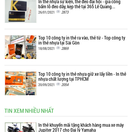
In thẻ nhựa sự kiện, thẻ đeo đại hội - gia công
bấm lỗ đeo dây, kẹp thẻ tại 365 Lê Quang...
2873
26/01/2021
Top 10 công ty in thẻ ra vào, thẻ từ - Top công ty
in thẻ nhựa tại Sài Gòn
2869
18/08/2021
Top 10 công ty in thẻ nhựa giữ xe lấy liền - In thẻ
nhựa chất lượng tại TPHCM
2054
20/09/2021
TIN XEM NHIỀU NHẤT
In thẻ khuyến mãi tặng khách hàng mua xe máy
Jupiter 2017 cho Đại lý Yamaha