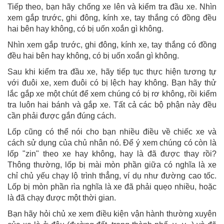
Tiếp theo, bạn hãy chống xe lên và kiểm tra đầu xe. Nhìn
xem gắp trước, ghi đông, kính xe, tay thắng có đồng đều
hai bên hay không, có bị uốn xoắn gì không.
Nhìn xem gắp trước, ghi đông, kính xe, tay thắng có đồng
đều hai bên hay không, có bị uốn xoắn gì không.
Sau khi kiểm tra đầu xe, hãy tiếp tục thực hiện tương tự
với đuôi xe, xem đuôi có bị lệch hay không. Bạn hãy thử
lắc gắp xe một chút để xem chúng có bị rơ không, rồi kiểm
tra luôn hai bánh và gắp xe. Tất cả các bộ phận này đều
cần phải được gắn đúng cách.
Lốp cũng có thể nói cho bạn nhiều điều về chiếc xe và
cách sử dụng của chủ nhân nó. Để ý xem chúng có còn là
lốp "zin" theo xe hay không, hay là đã được thay rồi?
Thông thường, lốp bị mài mòn phần giữa có nghĩa là xe
chỉ chủ yếu chạy lộ trình thẳng, ví dụ như đường cao tốc.
Lốp bị mòn phần rìa nghĩa là xe đã phải quẹo nhiều, hoặc
là đã chạy được một thời gian.
Bạn hãy hỏi chủ xe xem điều kiện vận hành thường xuyên