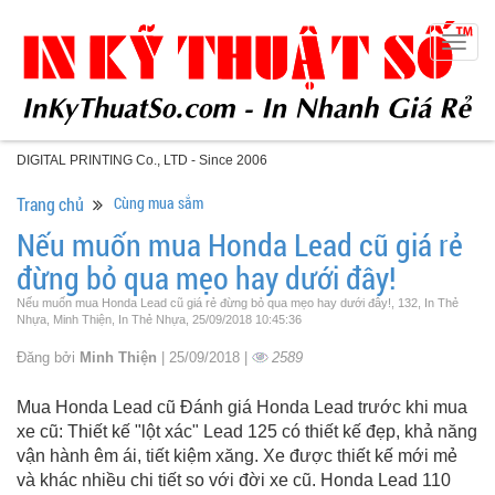
Togg
navig
DIGITAL PRINTING Co., LTD - Since 2006
Trang chủ
Cùng mua sắm
Nếu muốn mua Honda Lead cũ giá rẻ
đừng bỏ qua mẹo hay dưới đây!
Nếu muốn mua Honda Lead cũ giá rẻ đừng bỏ qua mẹo hay dưới đây!, 132, In Thẻ
Nhựa, Minh Thiện, In Thẻ Nhựa, 25/09/2018 10:45:36
Đăng bởi
Minh Thiện
| 25/09/2018 |
2589
Mua Honda Lead cũ Đánh giá Honda Lead trước khi mua
xe cũ: Thiết kế "lột xác" Lead 125 có thiết kế đẹp, khả năng
vận hành êm ái, tiết kiệm xăng. Xe được thiết kế mới mẻ
và khác nhiều chi tiết so với đời xe cũ. Honda Lead 110