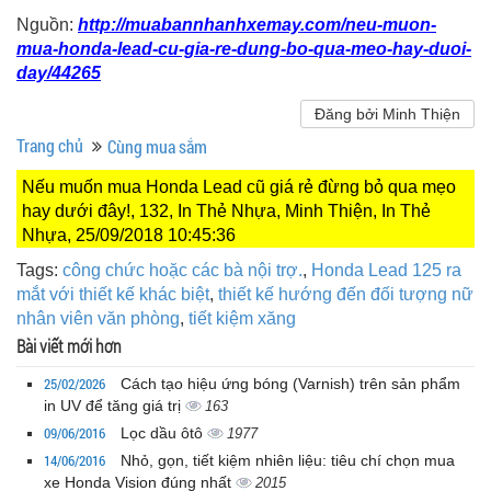
Nguồn:
http://muabannhanhxemay.com/neu-muon-
mua-honda-lead-cu-gia-re-dung-bo-qua-meo-hay-duoi-
day/44265
Đăng bởi Minh Thiện
Trang chủ
Cùng mua sắm
Nếu muốn mua Honda Lead cũ giá rẻ đừng bỏ qua mẹo
hay dưới đây!, 132, In Thẻ Nhựa, Minh Thiện, In Thẻ
Nhựa, 25/09/2018 10:45:36
Tags:
công chức hoặc các bà nội trợ.
,
Honda Lead 125 ra
mắt với thiết kế khác biệt
,
thiết kế hướng đến đối tượng nữ
nhân viên văn phòng
,
tiết kiệm xăng
Bài viết mới hơn
25/02/2026
Cách tạo hiệu ứng bóng (Varnish) trên sản phẩm
in UV để tăng giá trị
163
09/06/2016
Lọc dầu ôtô
1977
14/06/2016
Nhỏ, gọn, tiết kiệm nhiên liệu: tiêu chí chọn mua
xe Honda Vision đúng nhất
2015