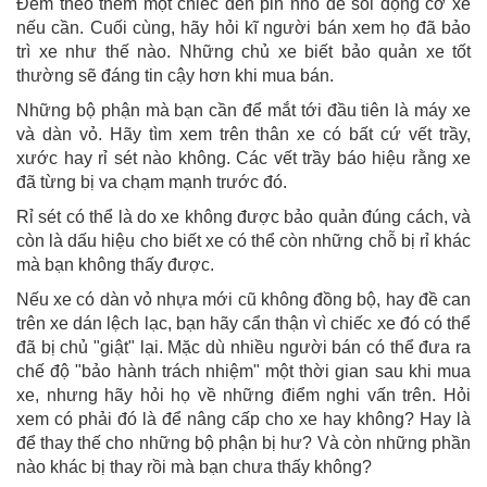
Đem theo thêm một chiếc đèn pin nhỏ để soi động cơ xe
nếu cần. Cuối cùng, hãy hỏi kĩ người bán xem họ đã bảo
trì xe như thế nào. Những chủ xe biết bảo quản xe tốt
thường sẽ đáng tin cậy hơn khi mua bán.
Những bộ phận mà bạn cần để mắt tới đầu tiên là máy xe
và dàn vỏ. Hãy tìm xem trên thân xe có bất cứ vết trầy,
xước hay rỉ sét nào không. Các vết trầy báo hiệu rằng xe
đã từng bị va chạm mạnh trước đó.
Rỉ sét có thể là do xe không được bảo quản đúng cách, và
còn là dấu hiệu cho biết xe có thể còn những chỗ bị rỉ khác
mà bạn không thấy được.
Nếu xe có dàn vỏ nhựa mới cũ không đồng bộ, hay đề can
trên xe dán lệch lạc, bạn hãy cẩn thận vì chiếc xe đó có thể
đã bị chủ "giật" lại. Mặc dù nhiều người bán có thể đưa ra
chế độ "bảo hành trách nhiệm" một thời gian sau khi mua
xe, nhưng hãy hỏi họ về những điểm nghi vấn trên. Hỏi
xem có phải đó là để nâng cấp cho xe hay không? Hay là
để thay thế cho những bộ phận bị hư? Và còn những phần
nào khác bị thay rồi mà bạn chưa thấy không?