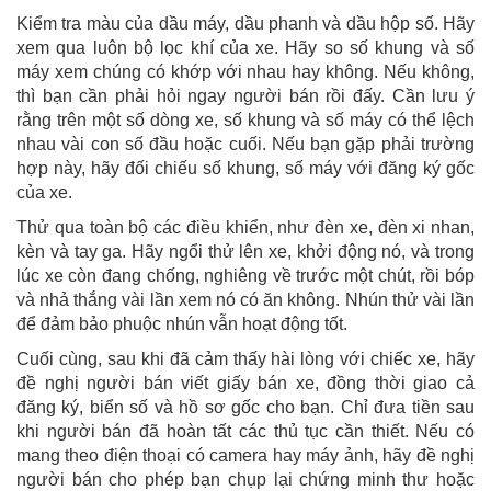
Kiểm tra màu của dầu máy, dầu phanh và dầu hộp số. Hãy
xem qua luôn bộ lọc khí của xe. Hãy so số khung và số
máy xem chúng có khớp với nhau hay không. Nếu không,
thì bạn cần phải hỏi ngay người bán rồi đấy. Cần lưu ý
rằng trên một số dòng xe, số khung và số máy có thể lệch
nhau vài con số đầu hoặc cuối. Nếu bạn gặp phải trường
hợp này, hãy đối chiếu số khung, số máy với đăng ký gốc
của xe.
Thử qua toàn bộ các điều khiển, như đèn xe, đèn xi nhan,
kèn và tay ga. Hãy ngổi thử lên xe, khởi động nó, và trong
lúc xe còn đang chống, nghiêng về trước một chút, rồi bóp
và nhả thắng vài lần xem nó có ăn không. Nhún thử vài lần
để đảm bảo phuộc nhún vẫn hoạt động tốt.
Cuối cùng, sau khi đã cảm thấy hài lòng với chiếc xe, hãy
đề nghị người bán viết giấy bán xe, đồng thời giao cả
đăng ký, biển số và hồ sơ gốc cho bạn. Chỉ đưa tiền sau
khi người bán đã hoàn tất các thủ tục cần thiết. Nếu có
mang theo điện thoại có camera hay máy ảnh, hãy đề nghị
người bán cho phép bạn chụp lại chứng minh thư hoặc