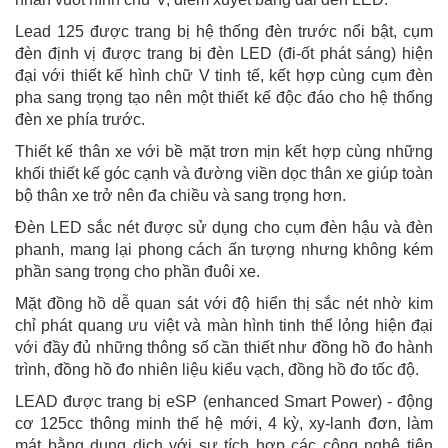
Lead 125 được trang bị hệ thống đèn trước nổi bật, cụm
đèn định vị được trang bị đèn LED (đi-ốt phát sáng) hiện
đại với thiết kế hình chữ V tinh tế, kết hợp cùng cụm đèn
pha sang trọng tạo nên một thiết kế độc đáo cho hệ thống
đèn xe phía trước.
Thiết kế thân xe với bề mặt trơn mịn kết hợp cùng những
khối thiết kế góc cạnh và đường viền dọc thân xe giúp toàn
bộ thân xe trở nên đa chiều và sang trọng hơn.
Đèn LED sắc nét được sử dụng cho cụm đèn hậu và đèn
phanh, mang lại phong cách ấn tượng nhưng không kém
phần sang trọng cho phần đuôi xe.
Mặt đồng hồ dễ quan sát với độ hiển thị sắc nét nhờ kim
chỉ phát quang ưu việt và màn hình tinh thể lỏng hiện đại
với đầy đủ những thông số cần thiết như đồng hồ đo hành
trình, đồng hồ đo nhiên liệu kiểu vạch, đồng hồ đo tốc độ.
LEAD được trang bị eSP (enhanced Smart Power) - động
cơ 125cc thông minh thế hệ mới, 4 kỳ, xy-lanh đơn, làm
mát bằng dung dịch với sự tích hợp các công nghệ tiên