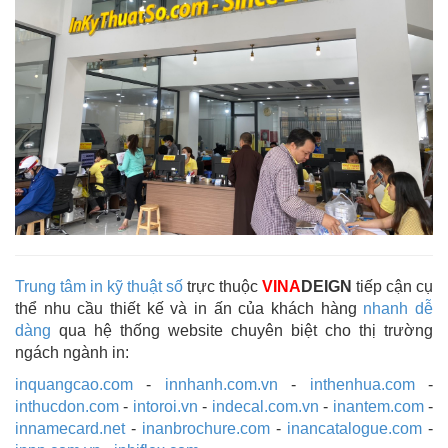
Trung tâm in kỹ thuật số
trực thuộc
VINA
DEIGN
tiếp cận cụ
thể nhu cầu thiết kế và in ấn của khách hàng
nhanh dễ
dàng
qua hệ thống website chuyên biệt cho thị trường
ngách ngành in:
inquangcao.com
-
innhanh.com.vn
-
inthenhua.com
-
inthucdon.com
-
intoroi.vn
-
indecal.com.vn
-
inantem.com
-
innamecard.net
-
inanbrochure.com
-
inancatalogue.com
-