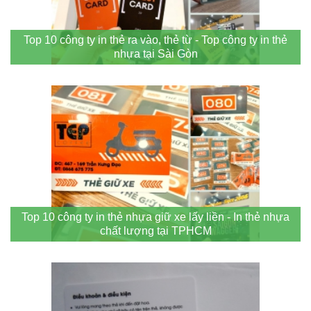
Top 10 công ty in thẻ ra vào, thẻ từ - Top công ty in thẻ
nhựa tại Sài Gòn
Top 10 công ty in thẻ nhựa giữ xe lấy liền - In thẻ nhựa
chất lượng tại TPHCM