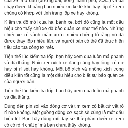
của xe là ở đâu (đường đất, trong thành phố, v...v...) và đã
chạy được khoảng bao nhiêu km kể từ khi thay lốp để xem
chúng có khớp với tình trạng lốp xe hay không.
Kiểm tra độ mới của hai bánh xe, bởi đó cũng là một dấu
hiệu cho thấy chủ xe đã bảo quản xe như thế nào. Những
chiếc xe có vành mâm xước nhiều chứng tỏ rằng nó đã
được thay lốp nhiều lần, và người bán có thể đã thực hiện
tiểu xảo tua công tơ mét.
Tiện thể lúc kiểm tra lốp, bạn hãy xem qua luôn má phanh
và đĩa thắng. Nhìn xem xích xe đang căng hay lỏng, có dơ
hay bị rỉ sét hay không. Một bộ xích và nhông xích trong
điều kiện tốt cũng là một dấu hiệu cho biết sự bảo quản xe
của người bán.
Tiện thể lúc kiểm tra lốp, bạn hãy xem qua luôn má phanh
và đĩa thắng.
Dùng đèn pin soi vào động cơ và tìm xem có bất cứ vết rò
rỉ nào không. Một guồng động cơ sạch sẽ cũng là một dấu
hiệu tốt. Bạn hãy dùng một tay sờ thử phần dưới xe xem
có có rò rỉ chất gì mà bạn chưa thấy không.