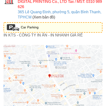
DIGITAL PRINTING Co., LTD
Tax / MST: 0310 989
626
365 Lê Quang Định, phường 5, quận Bình Thạnh,
TPHCM
(Xem bản đồ)
Car Parking
IN KTS - CÔNG TY IN ẤN - IN NHANH GIÁ RẺ