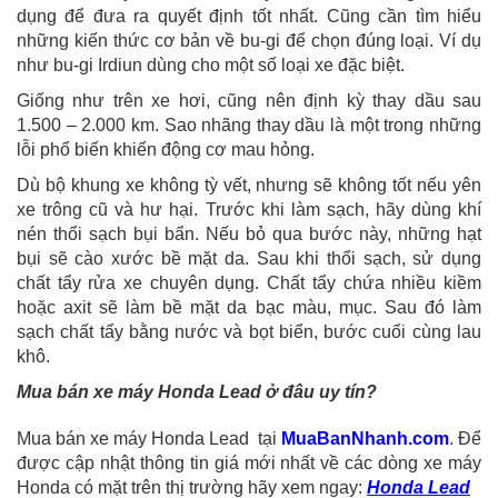
dụng để đưa ra quyết định tốt nhất. Cũng cần tìm hiểu
những kiến thức cơ bản về bu-gi để chọn đúng loại. Ví dụ
như bu-gi Irdiun dùng cho một số loại xe đặc biệt.
Giống như trên xe hơi, cũng nên định kỳ thay dầu sau
1.500 – 2.000 km. Sao nhãng thay dầu là một trong những
lỗi phổ biến khiến động cơ mau hỏng.
Dù bộ khung xe không tỳ vết, nhưng sẽ không tốt nếu yên
xe trông cũ và hư hại. Trước khi làm sạch, hãy dùng khí
nén thổi sạch bụi bẩn. Nếu bỏ qua bước này, những hạt
bụi sẽ cào xước bề mặt da. Sau khi thổi sạch, sử dụng
chất tẩy rửa xe chuyên dụng. Chất tẩy chứa nhiều kiềm
hoặc axit sẽ làm bề mặt da bạc màu, mục. Sau đó làm
sạch chất tẩy bằng nước và bọt biển, bước cuối cùng lau
khô.
Mua bán xe máy Honda Lead ở đâu uy tín?
Mua bán xe máy Honda Lead tại
MuaBanNhanh.com
. Để
được cập nhật thông tin giá mới nhất về các dòng xe máy
Honda có mặt trên thị trường hãy xem ngay:
Honda Lead